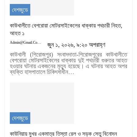
দেশজুডে
কাউখালীতে বেপরোয়া মোটরসাইকেলের ধাক্কায় পথচারী নিহত,
আহত ১
Admin@gmail.com
জুন ১, ২০২৬, ৯:২০ অপরাহ্ণ
কাউখালী (পিরোজপুর) সংবাদদাতা-পিরোজপুরের কাউখালীতে
বেপরোয়া মোটরসাইকেলের ধাক্কায় দুই পথচারী গুরুতর আহত
হওয়ার ঘটনায় একজনের মৃত্যু হয়েছে। এ ঘটনায় আহত অপর
ব্যক্তি হাসপাতালে চিকিৎসাধীন…
দেশজুডে
কাউনিয়ায় মুখর একমাত্র তিস্তা রেল ও সড়ক সেতু বিনোদন