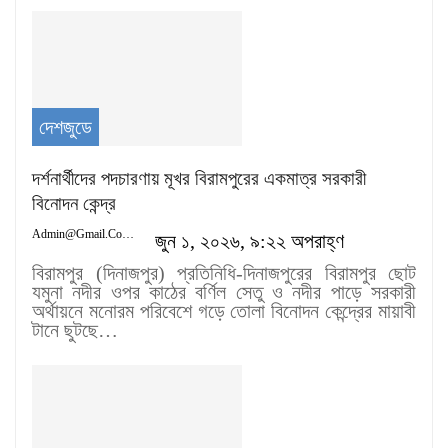
দেশজুডে
দর্শনার্থীদের পদচারণায় মূখর বিরামপুরের একমাত্র সরকারী
বিনোদন কেন্দ্র
Admin@gmail.com
জুন ১, ২০২৬, ৯:২২ অপরাহ্ণ
বিরামপুর (দিনাজপুর) প্রতিনিধি-দিনাজপুরের বিরামপুর ছোট
যমুনা নদীর ওপর কাঠের বর্ণিল সেতু ও নদীর পাড়ে সরকারী
অর্থায়নে মনোরম পরিবেশে গড়ে তোলা বিনোদন কেন্দ্রের মায়াবী
টানে ছুটছে…