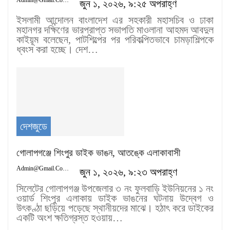
জুন ১, ২০২৬, ৯:২৫ অপরাহ্ণ
ইসলামী আন্দোলন বাংলাদেশ এর সহকারী মহাসচিব ও ঢাকা
মহানগর দক্ষিণের ভারপ্রাপ্ত সভাপতি মাওলানা আহমদ আবদুল
কাইয়ূম বলেছেন, পাটশিল্পের পর পরিকল্পিতভাবে চামড়াশিল্পকে
ধ্বংস করা হচ্ছে। দেশ…
দেশজুডে
গোলাপগঞ্জে শিংপুর ডাইক ভাঙন, আতঙ্কে এলাকাবাসী
Admin@gmail.com
জুন ১, ২০২৬, ৯:২৩ অপরাহ্ণ
সিলেটের গোলাপগঞ্জ উপজেলার ৩ নং ফুলবাড়ি ইউনিয়নের ১ নং
ওয়ার্ড শিংপুর এলাকায় ডাইক ভাঙনের ঘটনায় উদ্বেগ ও
উৎকণ্ঠা ছড়িয়ে পড়েছে স্থানীয়দের মাঝে। হঠাৎ করে ডাইকের
একটি অংশ ক্ষতিগ্রস্ত হওয়ায়…