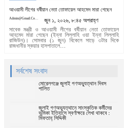
আওয়ামী লীগের বর্ষীয়ান নেতা তোফায়েল আহমেদ মারা গেছেন
Admin@gmail.com
জুন ১, ২০২৬, ৮:৪৫ অপরাহ্ণ
সাবেক মন্ত্রী ও আওয়ামী লীগের বর্ষীয়ান নেতা তোফায়েল
আহমেদ মারা গেছেন (ইন্না লিল্লাহি ওয়া ইন্না লিল্লাহি
রাজিউন)। সোমবার (১ জুন) বিকেলে সাড়ে ৩টার দিকে
রাজধানীর স্কয়ার হাসপাতালে…
সর্বশেষ সংবাদ
মোরেলগঞ্জে জুলাই গণঅভ্যুত্থান দিবস
পালিত
জুলাই গণঅভ্যুত্থানে সাংস্কৃতিক কর্মীদের
ভূমিকা ইতিহাসে স্বর্ণাক্ষরে লেখা থাকবে :
মিফতাহ্ সিদ্দিকী