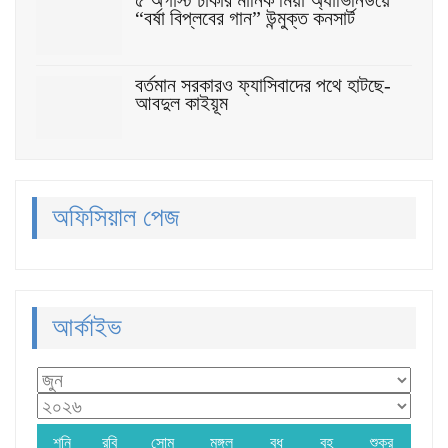
৫ অগাস্ট ঢাকার মানিক মিয়া অ্যাভিনিউয়ে
“বর্ষা বিপ্লবের গান” উন্মুক্ত কনসার্ট
বর্তমান সরকারও ফ্যাসিবাদের পথে হাটছে-
আবদুল কাইয়ূম
অফিসিয়াল পেজ
আর্কাইভ
শনি
রবি
সোম
মঙ্গল
বুধ
বৃহ
শুক্র