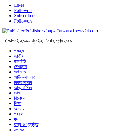
Likes
Followers
Subscribers
Followers
Publisher - https://www.a1news24.com
৮ই আগস্ট, ২০২৬ খ্রিস্টাব্দ, শনিবার, দুপুর ২:৫৯
প্রচ্ছদ
জাতীয়
রাজনীতি
দেশজুডে
অর্থনীতি
আইন-আদালত
ঢাকার সংবাদ
আন্তর্জাতিক
খেলা
বিনোদন
শিক্ষা
অপরাধ
প্রবাস
ধর্ম
তথ্য ও প্রযুক্তি
মতামত