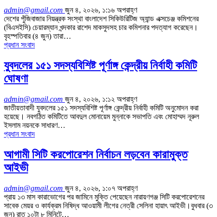
admin@gmail.com
জুন ৪, ২০২৬, ১:১৬ অপরাহ্ণ
দেশের পুঁজিবাজার নিয়ন্ত্রক সংস্থা বাংলাদেশ সিকিউরিটিজ অ্যান্ড এক্সচেঞ্জ কমিশনের
(বিএসইসি) চেয়ারম্যান খন্দকার রাশেদ মাকসুদসহ চার কমিশনার পদত্যাগ করেছেন।
বৃহস্পতিবার (৪ জুন) তারা…
প্রধান সংবাদ
যুবদলের ১৫১ সদস্যবিশিষ্ট পূর্ণাঙ্গ কেন্দ্রীয় নির্বাহী কমিটি
ঘোষণা
admin@gmail.com
জুন ৪, ২০২৬, ১:১২ অপরাহ্ণ
জাতীয়তাবাদী যুবদলের ১৫১ সদস্যবিশিষ্ট পূর্ণাঙ্গ কেন্দ্রীয় নির্বাহী কমিটি অনুমোদন করা
হয়েছে। নবগঠিত কমিটিতে আবদুল মোনায়েম মুন্নাকে সভাপতি এবং মোহাম্মদ নূরুল
ইসলাম নয়নকে সাধারণ…
প্রধান সংবাদ
আগামী সিটি করপোরেশন নির্বাচন লড়বেন কারামুক্ত
আইভী
admin@gmail.com
জুন ৪, ২০২৬, ১:০৭ অপরাহ্ণ
প্রায় ১৩ মাস কারাভোগের পর জামিনে মুক্তি পেয়েছেন নারায়ণগঞ্জ সিটি করপোরেশনের
সাবেক মেয়র ও কার্যক্রম নিষিদ্ধ আওয়ামী লীগের নেত্রী সেলিনা হায়াৎ আইভী।বুধবার (৩
জুন) রাত ১০টা ৮ মিনিটে…