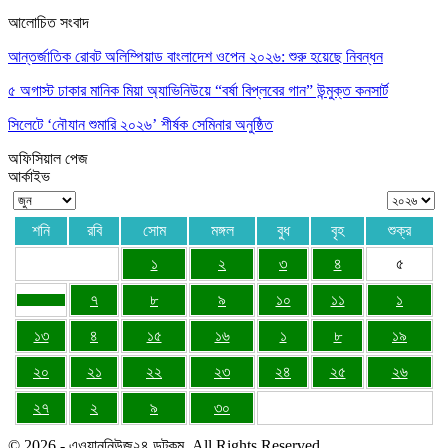
আলোচিত সংবাদ
আন্তর্জাতিক রোবট অলিম্পিয়াড বাংলাদেশ ওপেন ২০২৬: শুরু হয়েছে নিবন্ধন
৫ অগাস্ট ঢাকার মানিক মিয়া অ্যাভিনিউয়ে “বর্ষা বিপ্লবের গান” উন্মুক্ত কনসার্ট
সিলেটে ‘নৌযান শুমারি ২০২৬’ শীর্ষক সেমিনার অনুষ্ঠিত
অফিসিয়াল পেজ
আর্কাইভ
শনি
রবি
সোম
মঙ্গল
বুধ
বৃহ
শুক্র
১
২
৩
৪
৫
৭
৮
৯
১০
১১
১
১৩
৪
১৫
১৬
১
৮
১৯
২০
২১
২২
২৩
২৪
২৫
২৬
২৭
২
৯
৩০
© 2026 - এওয়াননিউজ২৪ ডটকম. All Rights Reserved.