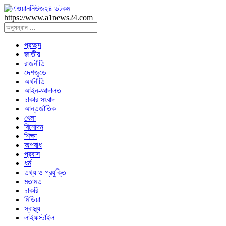
https://www.a1news24.com
প্রচ্ছদ
জাতীয়
রাজনীতি
দেশজুডে
অর্থনীতি
আইন-আদালত
ঢাকার সংবাদ
আন্তর্জাতিক
খেলা
বিনোদন
শিক্ষা
অপরাধ
প্রবাস
ধর্ম
তথ্য ও প্রযুক্তি
মতামত
চাকরি
মিডিয়া
স্বাস্থ্য
লাইফস্টাইল