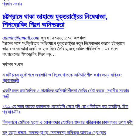
প্রধান সংবাদ
চট্টগ্রামে থাকা জাহাজে যুক্তরাষ্ট্রের নিষেধাজ্ঞা,
শিপব্রেকিং শিল্পে অনিশ্চয়তা
admin@gmail.com
জুন ৪, ২০২৬, ১:০৩ অপরাহ্ণ
ইরানের সঙ্গে সংশ্লিষ্টতার অভিযোগে যুক্তরাষ্ট্রের নতুন নিষেধাজ্ঞার কারণে চট্টগ্রামে
ভাঙার জন্য আনা একটি জাহাজ ঘিরে তৈরি হয়েছে জটিল পরিস্থিতি। এর ফলে
বাংলাদেশের শিপব্রেকিং শিল্পে বড়…
সর্বশেষ সংবাদ
একটি চক্র সুকৌশলে জ্বালানি ও বিদ্যুৎ খাতকে অস্থিতিশীল করার জন্য সক্রিয়:
প্রধানমন্ত্রী
একটি মহল রাজনৈতিক ও সামাজিক অস্থিতিশীলতা তৈরির চেষ্টা করছে: স্থানীয় সরকার
মন্ত্রী
১/১১-এর সময় তারেক রহমানকে জেআইসি সেলে বন্দি রেখে নির্যাতন করা হয়েছিল: চিফ
প্রসিকিউটর
বিশ্বকাপে মেসিকে হত্যা ও রোনালদোর হোটেলে হামলার পরিকল্পনার চাঞ্চল্যকর তথ্য ফাঁস
তনু হত্যা মামলা: অবসরপ্রাপ্ত সেনাসদস্য হাফিজুর আবারও গ্রেপ্তার