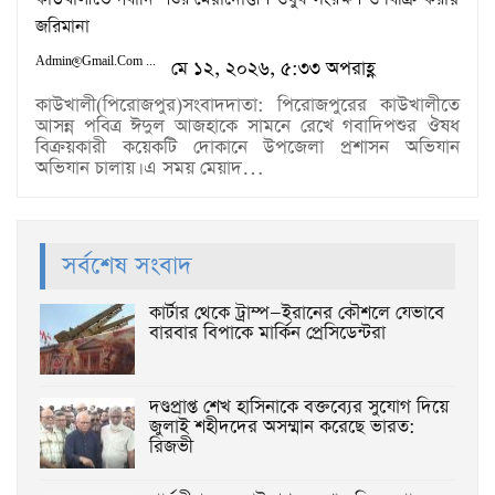
কাউখালীতে গবাদি পশুর মেয়াদোত্তীর্ণ ওষুধ সংরক্ষণ ও বিক্রি করায়
জরিমানা
Admin@gmail.com
মে ১২, ২০২৬, ৫:৩৩ অপরাহ্ণ
কাউখালী(পিরোজপুর)সংবাদদাতা: পিরোজপুরের কাউখালীতে
আসন্ন পবিত্র ঈদুল আজহাকে সামনে রেখে গবাদিপশুর ঔষধ
বিক্রয়কারী কয়েকটি দোকানে উপজেলা প্রশাসন অভিযান
অভিযান চালায়। এ সময় মেয়াদ…
সর্বশেষ সংবাদ
কার্টার থেকে ট্রাম্প—ইরানের কৌশলে যেভাবে
বারবার বিপাকে মার্কিন প্রেসিডেন্টরা
দণ্ডপ্রাপ্ত শেখ হাসিনাকে বক্তব্যের সুযোগ দিয়ে
জুলাই শহীদদের অসম্মান করেছে ভারত:
রিজভী