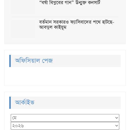
“বর্ষা বিপ্লবের গান” উন্মুক্ত কনসার্ট
বর্তমান সরকারও ফ্যাসিবাদের পথে হাটছে-
আবদুল কাইয়ূম
অফিসিয়াল পেজ
আর্কাইভ