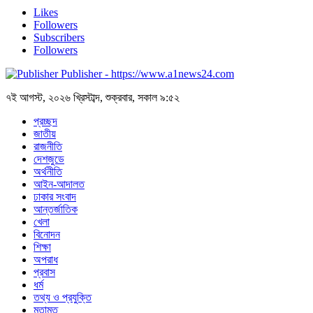
Likes
Followers
Subscribers
Followers
Publisher - https://www.a1news24.com
৭ই আগস্ট, ২০২৬ খ্রিস্টাব্দ, শুক্রবার, সকাল ৯:৫২
প্রচ্ছদ
জাতীয়
রাজনীতি
দেশজুডে
অর্থনীতি
আইন-আদালত
ঢাকার সংবাদ
আন্তর্জাতিক
খেলা
বিনোদন
শিক্ষা
অপরাধ
প্রবাস
ধর্ম
তথ্য ও প্রযুক্তি
মতামত