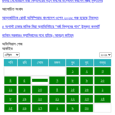
রসময় মেমোরিয়াল উচ্চ বিদ্যালয়ের নতুন ভবনের উদ্বোধন করলেন মন্ত্রী মুক্তাদির
আলোচিত সংবাদ
আন্তর্জাতিক রোবট অলিম্পিয়াড বাংলাদেশ ওপেন ২০২৬: শুরু হয়েছে নিবন্ধন
৫ অগাস্ট ঢাকার মানিক মিয়া অ্যাভিনিউয়ে “বর্ষা বিপ্লবের গান” উন্মুক্ত কনসার্ট
বর্তমান সরকারও ফ্যাসিবাদের পথে হাটছে- আবদুল কাইয়ূম
অফিসিয়াল পেজ
আর্কাইভ
শনি
রবি
সোম
মঙ্গল
বুধ
বৃহ
শুক্র
১
২
৩
৪
৫
৭
৮
৯
১০
১১
১
১৩
৪
১৫
১৬
১
৮
১৯
২০
২১
২২
২৩
২৪
২৫
২৬
২৭
২
৯
৩০