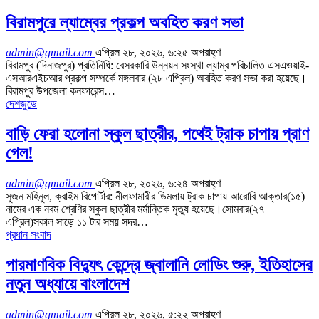
বিরামপুরে ল্যাম্বের প্রকল্প অবহিত করণ সভা
admin@gmail.com
এপ্রিল ২৮, ২০২৬, ৬:২৫ অপরাহ্ণ
বিরামপুর (দিনাজপুর) প্রতিনিধি: বেসরকারি উন্নয়ন সংস্থা ল্যাম্ব পরিচালিত এসএওয়াই-
এসআরএইচআর প্রকল্প সম্পর্কে মঙ্গলবার (২৮ এপ্রিল) অবহিত করণ সভা করা হয়েছে।
বিরামপুর উপজেলা কনফারেন্স…
দেশজুডে
বাড়ি ফেরা হলোনা স্কুল ছাত্রীর, পথেই ট্রাক চাপায় প্রাণ
গেল!
admin@gmail.com
এপ্রিল ২৮, ২০২৬, ৬:২৪ অপরাহ্ণ
সুজন মহিনুল, ক্রাইম রিপোর্টার: নীলফামারীর ডিমলায় ট্রাক চাপায় আরোবি আক্তার(১৫)
নামের এক নবম শ্রেণির স্কুল ছাত্রীর মর্মান্তিক মৃত্যু হয়েছে।সোমবার(২৭
এপ্রিল)সকাল সাড়ে ১১ টার সময় সদর…
প্রধান সংবাদ
পারমাণবিক বিদ্যুৎ কেন্দ্রে জ্বালানি লোডিং শুরু, ইতিহাসের
নতুন অধ্যায়ে বাংলাদেশ
admin@gmail.com
এপ্রিল ২৮, ২০২৬, ৫:২২ অপরাহ্ণ