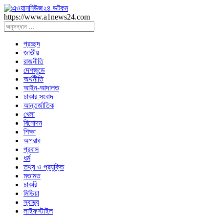
https://www.a1news24.com
প্রচ্ছদ
জাতীয়
রাজনীতি
দেশজুডে
অর্থনীতি
আইন-আদালত
ঢাকার সংবাদ
আন্তর্জাতিক
খেলা
বিনোদন
শিক্ষা
অপরাধ
প্রবাস
ধর্ম
তথ্য ও প্রযুক্তি
মতামত
চাকরি
মিডিয়া
স্বাস্থ্য
লাইফস্টাইল