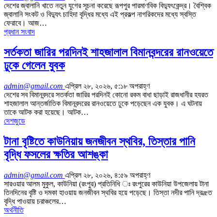
দেশের জ্বালানি খাতে নতুন যুগের সূচনা করেছে রূপপুর পারমাণবিক বিদ্যুৎকেন্দ্র। বৈশ্বিক
জ্বালানি সংকট ও বিদ্যুৎ চাহিদা বৃদ্ধির মধ্যে এই প্রকল্প নাগরিকদের মধ্যে স্বস্তি
ফেরাবে। আজ…
প্রধান সংবাদ
সর্তকতা জারির পরদিনই শাহজালাল বিমানবন্দরের রানওয়েতে
ঢুকে গেলেন যুবক
admin@gmail.com
এপ্রিল ২৮, ২০২৬, ৫:১৮ অপরাহ্ণ
দেশের সব বিমানবন্দরে সতর্কতা জারির পরদিনই কোনো রকম বাধা ছাড়াই রাজধানীর হযরত
শাহজালাল আন্তর্জাতিক বিমানবন্দরের রানওয়েতে ঢুকে পড়েছেন এক যুবক। এ ঘটনায়
তাকে আটক করা হয়েছে। আটক…
দেশজুডে
টানা বৃষ্টিতে কাউনিয়ায় জনজীবন স্থবির, তিস্তার পানি
বৃদ্ধি ফসলের ক্ষতির আশঙ্কা
admin@gmail.com
এপ্রিল ২৮, ২০২৬, ৪:৫৯ অপরাহ্ণ
সারওয়ার আলম মুকুল, কাউনিয়া (রংপুর) প্রতিনিধি ঃ রংপুরের কাউনিয়া উপজেলায় টানা
তিনদিনের বৃষ্টি ও দমকা হাওয়ায় জনজীবন স্থবির হয়ে পড়েছে। তিস্তা নদীর পানি দ্রæত
বৃদ্ধি পাওয়ায় চরাঞ্চলের…
অর্থনীতি