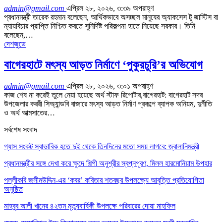
admin@gmail.com
এপ্রিল ২৮, ২০২৬, ৩:৩৯ অপরাহ্ণ
প্রধানমন্ত্রী তারেক রহমান বলেছেন, আর্থিকভাবে অসচ্ছল মানুষের অ্যাকসেস টু জাস্টিস বা
ন্যায়বিচার প্রাপ্তি নিশ্চিত করতে সুনির্দিষ্ট পরিকল্পনা হাতে নিয়েছে সরকার। তিনি
বলেছেন,…
দেশজুডে
বাগেরহাটে মৎস্য আড়ত নির্মাণে ‘পুকুরচুরি’র অভিযোগ
admin@gmail.com
এপ্রিল ২৮, ২০২৬, ৩:০১ অপরাহ্ণ
কাজ শেষ না করেই তুলে নেয়া হয়েছে অর্থ স্টাফ রিপোটার,বাগেরহাট: বাগেরহাট সদর
উপজেলার কররী সিঅ্যান্ডবি বাজারে মৎস্য আড়ত নির্মাণ প্রকল্পে ব্যাপক অনিয়ম, দুর্নীতি
ও অর্থ আত্মসাতের…
সর্বশেষ সংবাদ
গ্যাস সংকট স্বাভাবিক হতে দুই থেকে তিনদিনের মতো সময় লাগবে: জ্বালানিমন্ত্রী
প্রধানমন্ত্রীর সঙ্গে দেখা করে ক্ষুদে শিল্পী অনুশ্রীর স্বপ্নপূরণ, মিলল হারমোনিয়াম উপহার
পল্লীকবি জসীমউদ্দিন-এর ‘কবর’ কবিতার শতবছর উপলক্ষ্যে আবৃত্তি প্রতিযোগিতা
অনুষ্ঠিত
মাহবুব আলী খানের ৪২তম মৃত্যুবার্ষিকী উপলক্ষে পরিবারের দোয়া মাহফিল