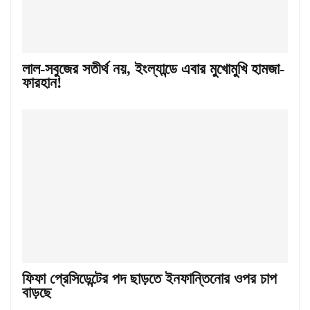
লাল-সবুজের সতীর্থ নয়, ইংল্যান্ডে এবার মুখোমুখি হামজা-
ফারহান!
ফিফা প্রেসিডেন্টের পদ ছাড়তে ইনফান্তিনোর ওপর চাপ
বাড়ছে