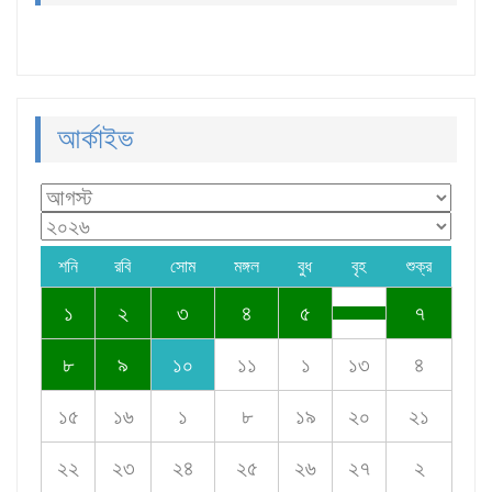
আর্কাইভ
শনি
রবি
সোম
মঙ্গল
বুধ
বৃহ
শুক্র
১
২
৩
৪
৫
৭
৮
৯
১০
১১
১
১৩
৪
১৫
১৬
১
৮
১৯
২০
২১
২২
২৩
২৪
২৫
২৬
২৭
২