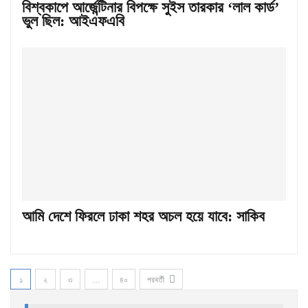
বিশ্বকাপে আর্জেন্টিনার বিপক্ষে সুইস তারকার ‘লাল কার্ড’
ভুল ছিল: আইএফএবি
আমি দেশে ফিরলে ঢাকা শহর অচল হয়ে যাবে: সাকিব
১
২
৩
…
৪০
পরবর্তী