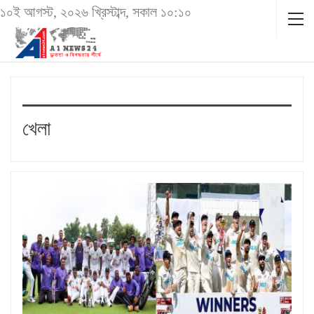
১০ই আগস্ট, ২০২৬ খ্রিস্টাব্দ, সকাল ১০:১০
খেলা