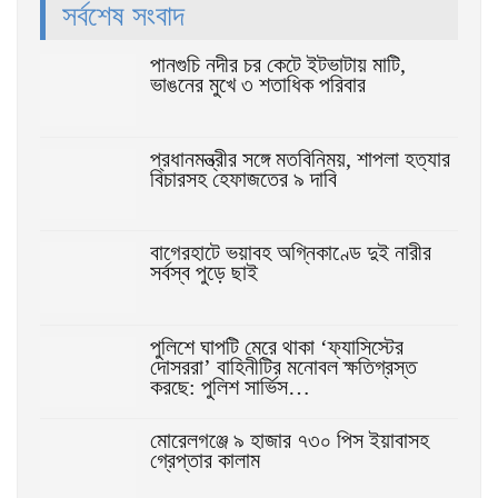
সর্বশেষ সংবাদ
পানগুচি নদীর চর কেটে ইটভাটায় মাটি,
ভাঙনের মুখে ৩ শতাধিক পরিবার
প্রধানমন্ত্রীর সঙ্গে মতবিনিময়, শাপলা হত্যার
বিচারসহ হেফাজতের ৯ দাবি
বাগেরহাটে ভয়াবহ অগ্নিকাণ্ডে দুই নারীর
সর্বস্ব পুড়ে ছাই
পুলিশে ঘাপটি মেরে থাকা ‘ফ্যাসিস্টের
দোসররা’ বাহিনীটির মনোবল ক্ষতিগ্রস্ত
করছে: পুলিশ সার্ভিস…
মোরেলগঞ্জে ৯ হাজার ৭৩০ পিস ইয়াবাসহ
গ্রেপ্তার কালাম