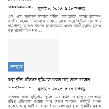
Admin@gmail.com
জুলাই ৮, ২০২৫, ৬:১৮ অপরাহ্ণ
এস. এম. সাইফুল ইসলাম কবির, বাগেরহাট: আসন্ন ত্রয়োদশ
জাতীয় সংসদ নির্বাচনকে সামনে রেখে বাগেরহাট-৩ (মোংলা-
রামপাল) আসনে সম্ভাব্য জামায়াতের একক প্রার্থী চূড়ান্ত হলেও
বৃহৎ রাজনৈতিক দল…
দেশজুডে
ভাড়া বৃদ্ধির প্রতিবাদে কুড়িগ্রামে রাস্তায় আলু ফেলে অবরোধ
Admin@gmail.com
জুলাই ৮, ২০২৫, ৬:১৭ অপরাহ্ণ
অনিরুদ্ধ রেজা, কুড়িগ্রাম: কুড়িগ্রামের হিমাগারে আলু রাখার ভাড়া
বৃদ্ধির প্রতিবাদে রাস্তায় আলু ফেলে অবরোধ কর্মসূচী পালন
করেছে আলু চাষী ও ব্যবসায়ীরা। মঙ্গলবার ( ৮ জুলাই) সকাল