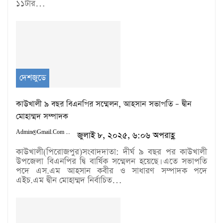
১১টার…
দেশজুডে
কাউখালী ৯ বছর বিএনপির সম্মেলন, আহসান সভাপতি – দ্বীন
মোহাম্মদ সম্পাদক
Admin@gmail.com
জুলাই ৮, ২০২৫, ৬:০৬ অপরাহ্ণ
কাউখালী(পিরোজপুর)সংবাদদাতা: দীর্ঘ ৯ বছর পর কাউখালী
উপজেলা বিএনপির দ্বি বার্ষিক সম্মেলন হয়েছে। এতে সভাপতি
পদে এস.এম আহসান কবীর ও সাধারণ সম্পাদক পদে
এইচ.এম দ্বীন মোহাম্মদ নির্বাচিত…