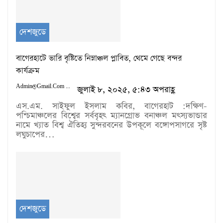
দেশজুডে
বাগেরহাটে ভারি বৃষ্টিতে নিম্নাঞ্চল প্লাবিত, থেমে গেছে বন্দর
কার্যক্রম
Admin@gmail.com
জুলাই ৮, ২০২৫, ৫:৪৩ অপরাহ্ণ
এস.এম. সাইফুল ইসলাম কবির, বাগেরহাট :দক্ষিণ-
পশ্চিমাঞ্চলের বিশ্বের সর্ববৃহৎ ম্যানগ্রোভ বনাঞ্চল মৎস্যভান্ডার
নামে খ্যাত বিশ্ব ঐতিহ্য সুন্দরবনের উপকূলে বঙ্গোপসাগরে সৃষ্ট
লঘুচাপের…
দেশজুডে