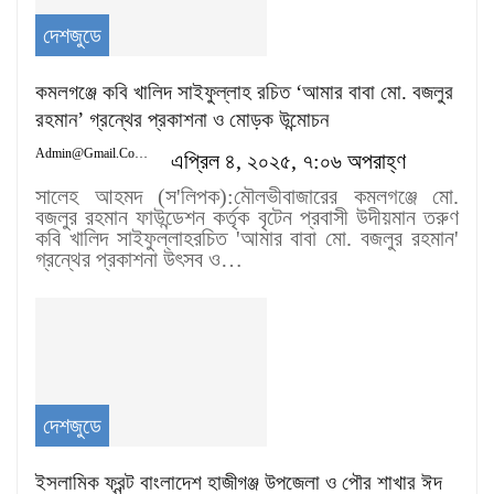
দেশজুডে
কমলগঞ্জে কবি খালিদ সাইফুল্লাহ রচিত ‘আমার বাবা মো. বজলুর
রহমান’ গ্রন্থের প্রকাশনা ও মোড়ক উন্মোচন
Admin@gmail.com
এপ্রিল ৪, ২০২৫, ৭:০৬ অপরাহ্ণ
সালেহ আহমদ (স'লিপক):মৌলভীবাজারের কমলগঞ্জে মো.
বজলুর রহমান ফাউন্ডেশন কর্তৃক বৃটেন প্রবাসী উদীয়মান তরুণ
কবি খালিদ সাইফুল্লাহরচিত 'আমার বাবা মো. বজলুর রহমান'
গ্রন্থের প্রকাশনা উৎসব ও…
দেশজুডে
ইসলামিক ফ্রন্ট বাংলাদেশ হাজীগঞ্জ উপজেলা ও পৌর শাখার ঈদ