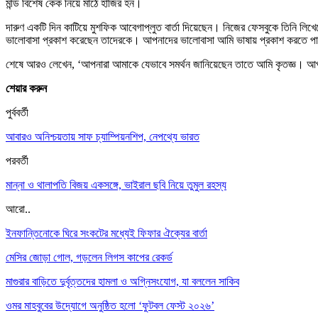
মন্ডি বিশেষ কেক নিয়ে মাঠে হাজির হন।
দারুণ একটি দিন কাটিয়ে মুশফিক আবেগাপ্লুত বার্তা দিয়েছেন। নিজের ফেসবুকে তিনি ল
ভালোবাসা প্রকাশ করেছেন তাদেরকে। আপনাদের ভালোবাসা আমি ভাষায় প্রকাশ করতে প
শেষে আরও লেখেন, ‘আপনারা আমাকে যেভাবে সমর্থন জানিয়েছেন তাতে আমি কৃতজ্ঞ। আপন
শেয়ার করুন
পুর্ববর্তী
আবারও অনিশ্চয়তায় সাফ চ্যাম্পিয়নশিপ, নেপথ্যে ভারত
পরবর্তী
মান্না ও থালাপতি বিজয় একসঙ্গে, ভাইরাল ছবি নিয়ে তুমুল রহস্য
আরো..
ইনফান্তিনোকে ঘিরে সংকটের মধ্যেই ফিফার ঐক্যের বার্তা
মেসির জোড়া গোল, গড়লেন লিগস কাপের রেকর্ড
মাগুরার বাড়িতে দুর্বৃত্তদের হামলা ও অগ্নিসংযোগ, যা বললেন সাকিব
ওমর মাহবুবের উদ্যোগে অনুষ্ঠিত হলো ‘ফুটবল ফেস্ট ২০২৬’