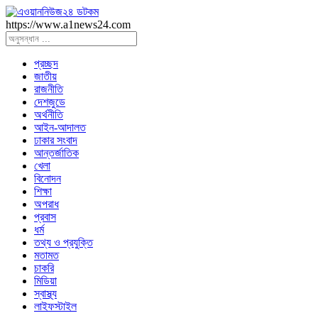
https://www.a1news24.com
প্রচ্ছদ
জাতীয়
রাজনীতি
দেশজুডে
অর্থনীতি
আইন-আদালত
ঢাকার সংবাদ
আন্তর্জাতিক
খেলা
বিনোদন
শিক্ষা
অপরাধ
প্রবাস
ধর্ম
তথ্য ও প্রযুক্তি
মতামত
চাকরি
মিডিয়া
স্বাস্থ্য
লাইফস্টাইল