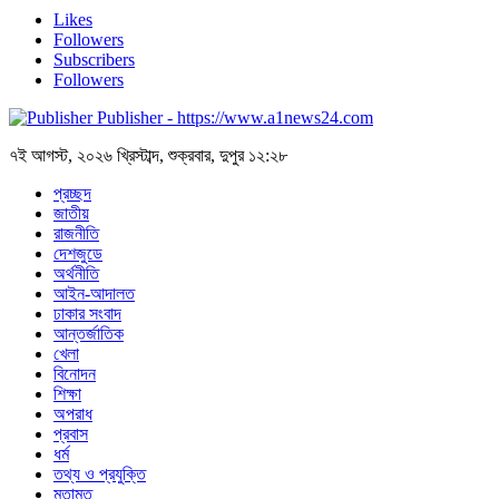
Likes
Followers
Subscribers
Followers
Publisher - https://www.a1news24.com
৭ই আগস্ট, ২০২৬ খ্রিস্টাব্দ, শুক্রবার, দুপুর ১২:২৮
প্রচ্ছদ
জাতীয়
রাজনীতি
দেশজুডে
অর্থনীতি
আইন-আদালত
ঢাকার সংবাদ
আন্তর্জাতিক
খেলা
বিনোদন
শিক্ষা
অপরাধ
প্রবাস
ধর্ম
তথ্য ও প্রযুক্তি
মতামত