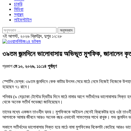
চাকরি
মিডিয়া
স্বাস্থ্য
লাইফস্টাইল
৭ই আগস্ট, ২০২৬ খ্রিস্টাব্দ, দুপুর ১২:২৮
৩৯তম জন্মদিনে ভালোবাসায় অভিভূত মুশফিক, জানালেন কৃত
প্রকাশ
মে ১০, ২০২৬, ১১:১৪ পূর্বাহ্ণ
স্পোর্টস ডেস্ক: ৩৯তম জন্মদিনে কেক কাটার উৎসব সেরে মাঠে নেমে নিজেই নিজেকে উপহার
হয়েছেন ৭১ রানে।
শনিবার (৯ মে)ঢাকা টেস্টের দ্বিতীয় দিনে মাঠে নামার আগে সতীর্থদের ভালোবাসায় সিক্
থেকে অনেক সতীর্থ শুভেচ্ছা জানিয়েছেন।
তাদের মধ্যে একজন তাওহীদ হৃদয়। মুশফিককে আইডল মেনেই ক্রিকেটার হয়ে ওঠা তাওহীদ ফে
আপনাকে আমার জীবনে আরও অনেক বছর এভাবেই সাফল্যের সাথে রাখুক। শুভ জন্মদিন 
সকালে সতীর্থদের ভালোবাসায় সিক্ত হয়ে মাঠে নামা মুশফিকের বিকেলটা কেটেছে আরও ভালোভ