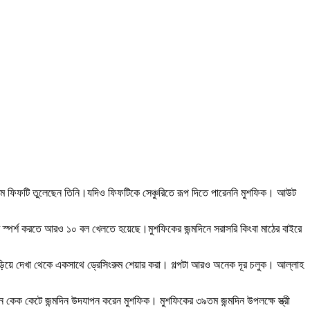
 ২৯তম ফিফটি তুলেছেন তিনি।যদিও ফিফটিকে সেঞ্চুরিতে রূপ দিতে পারেননি মুশফিক। আউট
 স্পর্শ করতে আরও ১০ বল খেলতে হয়েছে।মুশফিকের জন্মদিনে সরাসরি কিংবা মাঠের বাইরে
ড়িয়ে দেখা থেকে একসাথে ড্রেসিংরুম শেয়ার করা। গল্পটা আরও অনেক দূর চলুক। আল্লাহ
নে কেক কেটে জন্মদিন উদযাপন করেন মুশফিক। মুশফিকের ৩৯তম জন্মদিন উপলক্ষে স্ত্রী