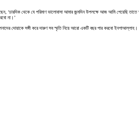
িখেছেন, ‘চারদিক থেকে যে পরিমাণ ভালোবাসা আমার জন্মদিন উপলক্ষে আজ আমি পেয়েছি তাত
ারবো না।’
াদের দোয়াকে সঙ্গী করে দারুণ সব স্মৃতি নিয়ে আরো একটি বছর পার করবো ইনশাআল্লাহ। 