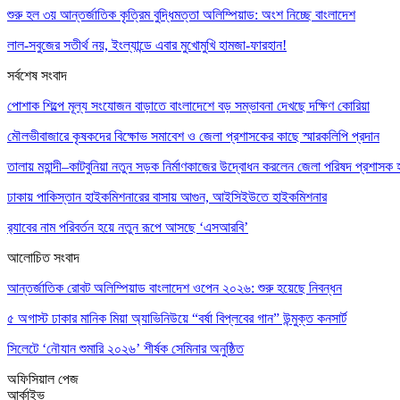
শুরু হল ৩য় আন্তর্জাতিক কৃত্রিম বুদ্ধিমত্তা অলিম্পিয়াড: অংশ নিচ্ছে বাংলাদেশ
লাল-সবুজের সতীর্থ নয়, ইংল্যান্ডে এবার মুখোমুখি হামজা-ফারহান!
সর্বশেষ সংবাদ
পোশাক শিল্পে মূল্য সংযোজন বাড়াতে বাংলাদেশে বড় সম্ভাবনা দেখছে দক্ষিণ কোরিয়া
মৌলভীবাজারে কৃষকদের বিক্ষোভ সমাবেশ ও জেলা প্রশাসকের কাছে স্মারকলিপি প্রদান
তালায় মহান্দী–কাটবুনিয়া নতুন সড়ক নির্মাণকাজের উদ্বোধন করলেন জেলা পরিষদ প্রশাসক হ
ঢাকায় পাকিস্তান হাইকমিশনারের বাসায় আগুন, আইসিইউতে হাইকমিশনার
র‌্যাবের নাম পরিবর্তন হয়ে নতুন রূপে আসছে ‘এসআরবি’
আলোচিত সংবাদ
আন্তর্জাতিক রোবট অলিম্পিয়াড বাংলাদেশ ওপেন ২০২৬: শুরু হয়েছে নিবন্ধন
৫ অগাস্ট ঢাকার মানিক মিয়া অ্যাভিনিউয়ে “বর্ষা বিপ্লবের গান” উন্মুক্ত কনসার্ট
সিলেটে ‘নৌযান শুমারি ২০২৬’ শীর্ষক সেমিনার অনুষ্ঠিত
অফিসিয়াল পেজ
আর্কাইভ