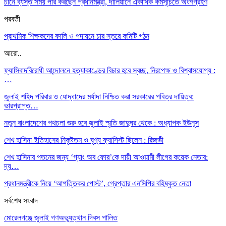
চীনে ব্যস্ত সময় পার করছেন প্রধানমন্ত্রী, দালিয়ানে একাধিক কর্মসূচিতে অংশগ্রহণ
পরবর্তী
প্রাথমিক শিক্ষকদের বদলি ও পদায়নে চার স্তরে কমিটি গঠন
আরো..
ফ্যাসিবাদবিরোধী আন্দোলনে হত্যাকাণ্ডের বিচার হবে স্বচ্ছ, নিরপেক্ষ ও বিশ্বাসযোগ্য :
…
জুলাই শহিদ পরিবার ও যোদ্ধাদের মর্যাদা নিশ্চিত করা সরকারের পবিত্র দায়িত্ব:
ভারপ্রাপ্ত…
নতুন বাংলাদেশের পথচলা শুরু হবে জুলাই স্মৃতি জাদুঘর থেকে : অধ্যাপক ইউনূস
শেখ হাসিনা ইতিহাসের নিকৃষ্টতম ও ঘৃণ্য ফ্যাসিস্ট ছিলেন : রিজভী
শেখ হাসিনার পতনের জন্য ‘গ্যাং অব ফোর’কে দায়ী আওয়ামী লীগের কয়েক নেতার:
দ্য…
প্রধানমন্ত্রীকে নিয়ে ‘আপত্তিকর পোস্ট’, গ্রেপ্তার এনসিপির বহিষ্কৃত নেতা
সর্বশেষ সংবাদ
মোরেলগঞ্জে জুলাই গণঅভ্যুত্থান দিবস পালিত