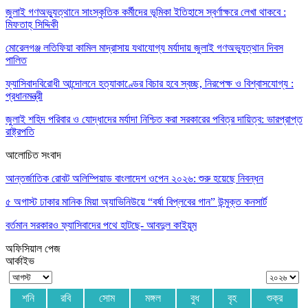
জুলাই গণঅভ্যুত্থানে সাংস্কৃতিক কর্মীদের ভূমিকা ইতিহাসে স্বর্ণাক্ষরে লেখা থাকবে :
মিফতাহ্ সিদ্দিকী
মোরেলগঞ্জ লতিফিয়া কামিল মাদ্রাসায় যথাযোগ্য মর্যাদায় জুলাই গণঅভ্যুত্থান দিবস
পালিত
ফ্যাসিবাদবিরোধী আন্দোলনে হত্যাকাণ্ডের বিচার হবে স্বচ্ছ, নিরপেক্ষ ও বিশ্বাসযোগ্য :
প্রধানমন্ত্রী
জুলাই শহিদ পরিবার ও যোদ্ধাদের মর্যাদা নিশ্চিত করা সরকারের পবিত্র দায়িত্ব: ভারপ্রাপ্ত
রাষ্ট্রপতি
আলোচিত সংবাদ
আন্তর্জাতিক রোবট অলিম্পিয়াড বাংলাদেশ ওপেন ২০২৬: শুরু হয়েছে নিবন্ধন
৫ অগাস্ট ঢাকার মানিক মিয়া অ্যাভিনিউয়ে “বর্ষা বিপ্লবের গান” উন্মুক্ত কনসার্ট
বর্তমান সরকারও ফ্যাসিবাদের পথে হাটছে- আবদুল কাইয়ূম
অফিসিয়াল পেজ
আর্কাইভ
শনি
রবি
সোম
মঙ্গল
বুধ
বৃহ
শুক্র