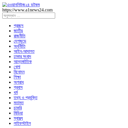
https://www.a1news24.com
প্রচ্ছদ
জাতীয়
রাজনীতি
দেশজুডে
অর্থনীতি
আইন-আদালত
ঢাকার সংবাদ
আন্তর্জাতিক
খেলা
বিনোদন
শিক্ষা
অপরাধ
প্রবাস
ধর্ম
তথ্য ও প্রযুক্তি
মতামত
চাকরি
মিডিয়া
স্বাস্থ্য
লাইফস্টাইল