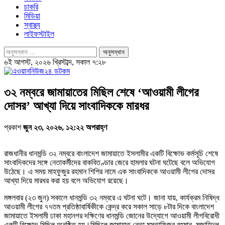
চাকরি
মিডিয়া
স্বাস্থ্য
লাইফস্টাইল
৬ই আগস্ট, ২০২৬ খ্রিস্টাব্দ, সকাল ৭:২৮
৩২ নম্বরে জামায়াতের মিছিল শেষে ‘আওয়ামী লীগের
দোসর’ আখ্যা দিয়ে সাংবাদিককে মারধর
প্রকাশ
জুন ২৩, ২০২৬, ১২:২২ অপরাহ্ণ
রাজধানীর ধানমন্ডি ৩২ নম্বরে বাংলাদেশ জামায়াতে ইসলামীর একটি বিক্ষোভ কর্মসূচি শেষে
সাংবাদিকদের সঙ্গে নেতাকর্মীদের বাকবিতণ্ডার জেরে হামলার ঘটনা ঘটেছে বলে অভিযোগ
উঠেছে। এ সময় মাহফুজুর রহমান শিশির নামে এক সাংবাদিককে আওয়ামী লীগের দোসর
আখ্যা দিয়ে মারধর করা হয় বলে অভিযোগ রয়েছে।
মঙ্গলবার (২৩ জুন) সকালে ধানমন্ডি ৩২ নম্বরে এ ঘটনা ঘটে। জানা যায়, কার্যক্রম নিষিদ্ধ
আওয়ামী লীগের ৭৭তম প্রতিষ্ঠাবার্ষিকীকে কেন্দ্র করে সকাল সাড়ে ৮টার দিকে বাংলাদেশ
জামায়াতে ইসলামী ঢাকা মহানগর দক্ষিণের ধানমন্ডি জোনের উদ্যোগে আওয়ামী লীগবিরোধী
একটি বিক্ষোভ মিছিল অনুষ্ঠিত হয়।মিছিলে জামায়াত নেতা মুস্তাফিজুর রহমান, মুজাহিদুল