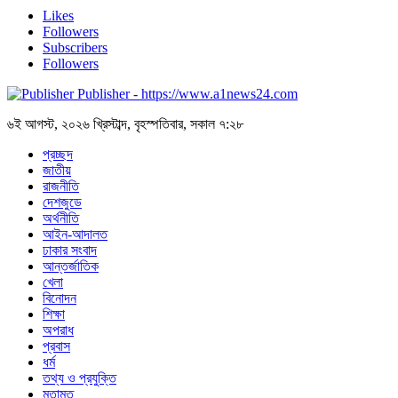
Likes
Followers
Subscribers
Followers
Publisher - https://www.a1news24.com
৬ই আগস্ট, ২০২৬ খ্রিস্টাব্দ, বৃহস্পতিবার, সকাল ৭:২৮
প্রচ্ছদ
জাতীয়
রাজনীতি
দেশজুডে
অর্থনীতি
আইন-আদালত
ঢাকার সংবাদ
আন্তর্জাতিক
খেলা
বিনোদন
শিক্ষা
অপরাধ
প্রবাস
ধর্ম
তথ্য ও প্রযুক্তি
মতামত