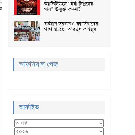
েদ
অ্যাভিনিউয়ে “বর্ষা বিপ্লবের
গান” উন্মুক্ত কনসার্ট
ার
বর্তমান সরকারও ফ্যাসিবাদের
পথে হাটছে- আবদুল কাইয়ূম
অফিসিয়াল পেজ
আর্কাইভ