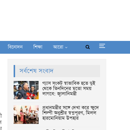
বিনোদন
শিক্ষা
আরো
সর্বশেষ সংবাদ
গ্যাস সংকট স্বাভাবিক হতে দুই
থেকে তিনদিনের মতো সময়
লাগবে: জ্বালানিমন্ত্রী
প্রধানমন্ত্রীর সঙ্গে দেখা করে ক্ষুদে
শিল্পী অনুশ্রীর স্বপ্নপূরণ, মিলল
ী
হারমোনিয়াম উপহার
স
া