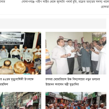
াবার
গোলাপগঞ্জে পাইপ লাইন থেকে জ্বালানি পদার্থ চুরি, চক্রের অন্যতম সদস্য খাল
গ্রেফত
 ৪২তম মৃত্যুবার্ষিকী উপলক্ষে
রসময় মেমোরিয়াল উচ্চ বিদ্যালয়ের নতুন ভবনের
মাহফিল
উদ্বোধন করলেন মন্ত্রী মুক্তাদির