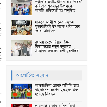
পল্লীকবি জসীমউদ্দিন-এর ‘কবর’
ে
কবিতার শতবছর উপলক্ষ্যে
া
আবৃত্তি প্রতিযোগিতা অনুষ্ঠিত
মাহবুব আলী খানের ৪২তম
শ
মৃত্যুবার্ষিকী উপলক্ষে পরিবারের
ত
দোয়া মাহফিল
র
রসময় মেমোরিয়াল উচ্চ
বিদ্যালয়ের নতুন ভবনের
ি
উদ্বোধন করলেন মন্ত্রী মুক্তাদির
ট
ম
,
আলোচিত সংবাদ
আন্তর্জাতিক রোবট অলিম্পিয়াড
বাংলাদেশ ওপেন ২০২৬: শুরু
হয়েছে নিবন্ধন
৫ অগাস্ট ঢাকার মানিক মিয়া