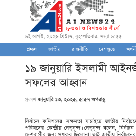
৬ই আগস্ট, ২০২৬ খ্রিস্টাব্দ, বৃহস্পতিবার, সন্ধ্যা ৬:৫৫
প্রচ্ছদ
জাতীয়
রাজনীতি
দেশজুডে
অর্থন
১৯ জানুয়ারি ইসলামী আইনজীব
সফলের আহ্বান
প্রকাশ
জানুয়ারি ১৩, ২০২৫, ৫:৫৭ অপরাহ্ণ
নির্বাচন কমিশনের সক্ষমতা যাচাইয়ে জাতীয় নির্বা
পরিষদের কেন্দ্রীয় নেতৃবৃন্দ। নেতৃবৃন্দ বলেন, নির্
দেশবাসীর জন্য সুখকর ছিলোনা। তাই জাতীয় নির্বাচনের 