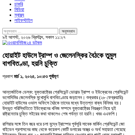
চাকরি
মিডিয়া
স্বাস্থ্য
লাইফস্টাইল
৯ই আগস্ট, ২০২৬ খ্রিস্টাব্দ, সকাল ১১:২৭
হোয়াইট হাউসে ট্রাম্প ও জেলেনস্কির বৈঠকে তুমুল
বাগবিতণ্ডা, হয়নি চুক্তি
প্রকাশ
মার্চ ১, ২০২৫, ১০:৫৩ পূর্বাহ্ণ
আন্তর্জাতিক ডেস্ক: যুক্তরাষ্ট্রের প্রেসিডেন্ট ডোনাল্ড ট্রাম্প ও ইউক্রেনের প্রেসিডেন্ট
ভলোদিমির জেলেনস্কি মুখোমুখি বাগবিতণ্ডায় জড়ালেন। শুক্রবার (২৮ ফেব্রুয়ারি)
হোয়াইট হাউসের ওভাল অফিসে বৈঠকে তাদের মধ্যে উত্তপ্ত বাক্য বিনিময় হয়।
উদ্ভূত পরিস্থিতিতে ইউক্রেনের খনিজ সম্পদে যুক্তরাষ্ট্রের নিয়ন্ত্রণ নিয়ে দুই
রাষ্ট্রনেতার চুক্তি সইয়ের কথা থাকলেও শেষ পর্যন্ত তা হয়নি। খবর এএফপি।
রাশিয়ার সঙ্গে তিন বছর ধরে চলা যুদ্ধে ট্রাম্পের পূর্বসূরি সাবেক মার্কিন প্রেসিডেন্ট জো
বাইডেন প্রশাসনের কাছ থেকে কয়েকশ কোটি ডলারের অস্ত্র ও অর্থ সহায়তা পেয়েছে
ইউক্রেন; কিন্তু গত ২০ জানুয়ারি ট্রাম্প দায়িত্ব নেওয়ার পরে পাল্টে গেছে দৃশ্যপট।