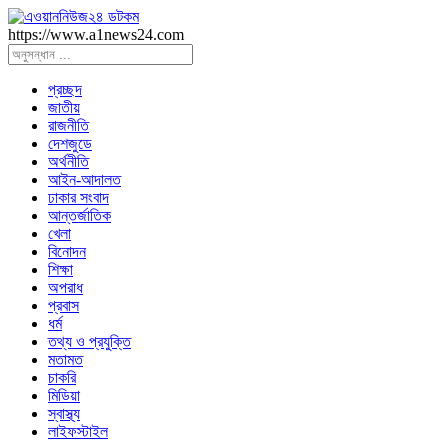
https://www.a1news24.com
প্রচ্ছদ
জাতীয়
রাজনীতি
দেশজুডে
অর্থনীতি
আইন-আদালত
ঢাকার সংবাদ
আন্তর্জাতিক
খেলা
বিনোদন
শিক্ষা
অপরাধ
প্রবাস
ধর্ম
তথ্য ও প্রযুক্তি
মতামত
চাকরি
মিডিয়া
স্বাস্থ্য
লাইফস্টাইল