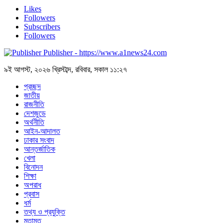
Likes
Followers
Subscribers
Followers
Publisher - https://www.a1news24.com
৯ই আগস্ট, ২০২৬ খ্রিস্টাব্দ, রবিবার, সকাল ১১:২৭
প্রচ্ছদ
জাতীয়
রাজনীতি
দেশজুডে
অর্থনীতি
আইন-আদালত
ঢাকার সংবাদ
আন্তর্জাতিক
খেলা
বিনোদন
শিক্ষা
অপরাধ
প্রবাস
ধর্ম
তথ্য ও প্রযুক্তি
মতামত