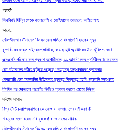
রমজান শুরুর আগেই অস্থির নিত্যপণ্যের বাজার, সংকট সয়াবিন তেলের!
পরবর্তী
শিগগিরই দিল্লি থেকে বাংলাদেশি ও রোহিঙ্গাদের তাড়াবো: অমিত শাহ
আরো..
মৌলভীবাজার সীমান্তে বিএসএফের গুলিতে বাংলাদেশি যুবকের মৃত্যু
ধূমপায়ীদের রক্তে মাইক্রোপ্লাস্টিক, রয়েছে হার্ট অ্যাটাকের উচ্চ ঝুঁকি: গবেষণা
এসএসসি পরীক্ষার ফল প্রকাশ আগামীকাল, ১১ আগস্ট হতে পুনর্নিরীক্ষণের আবেদন
জো বাইডেনের শরীরে ছড়িয়ে পড়েছে ‘অত্যন্ত যন্ত্রণাদায়ক’ ক্যানসার
বেসরকারি তেল আমদানির নীতিমালার চূড়ান্ত সিদ্ধান্ত হয়নি: জ্বালানি মন্ত্রণালয়
দীর্ঘদিন পর মোজতবা খামেনির ভিডিও প্রকাশ করলো মেহের নিউজ
সর্বশেষ সংবাদ
বিশ্ব টেস্ট চ্যাম্পিয়নশিপে কে কোথায়, বাংলাদেশের সমীকরণ কী
শাবনূরের সঙ্গে বিয়ের দাবি যুবকের! যা জানালেন নায়িকা
মৌলভীবাজার সীমান্তে বিএসএফের গুলিতে বাংলাদেশি যুবকের মৃত্যু