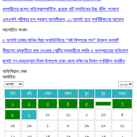
ধূমপায়ীদের রক্তে মাইক্রোপ্লাস্টিক, রয়েছে হার্ট অ্যাটাকের উচ্চ ঝুঁকি: গবেষণা
এসএসসি পরীক্ষার ফল প্রকাশ আগামীকাল, ১১ আগস্ট হতে পুনর্নিরীক্ষণের আবেদন
আলোচিত সংবাদ
৫ অগাস্ট ঢাকার মানিক মিয়া অ্যাভিনিউয়ে “বর্ষা বিপ্লবের গান” উন্মুক্ত কনসার্ট
সীমান্তে দুষ্কৃতীতে বাধা দেওয়ায় পোল্ট্রি ব্যবসায়ীকে হুমকি ও অপপ্রচারের অভিযোগ
জুলাই গণ-অভ্যুত্থান দিবস উপলক্ষে ঢাকা জেলা দক্ষিণের বিশাল গণমিছিল অনুষ্ঠিত
অফিসিয়াল পেজ
আর্কাইভ
শনি
রবি
সোম
মঙ্গল
বুধ
বৃহ
শুক্র
১
২
৩
৪
৫
৭
৮
৯
১০
১১
১
১৩
৪
১৫
১৬
১
৮
১৯
২০
২১
২২
২৩
২৪
২৫
২৬
২৭
২