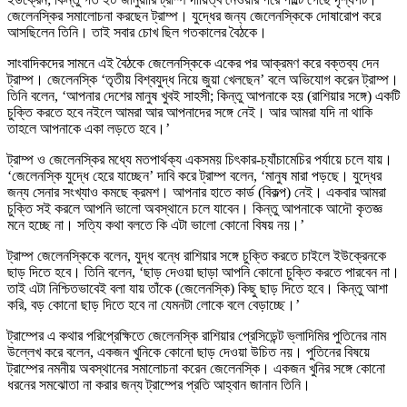
জেলেনস্কির সমালোচনা করছেন ট্রাম্প। যুদ্ধের জন্য জেলেনস্কিকে দোষারোপ করে
আসছিলেন তিনি। তাই সবার চোখ ছিল গতকালের বৈঠকে।
সাংবাদিকদের সামনে এই বৈঠকে জেলেনস্কিকে একের পর আক্রমণ করে বক্তব্য দেন
ট্রাম্প। জেলেনস্কি ‘তৃতীয় বিশ্বযুদ্ধ নিয়ে জুয়া খেলছেন’ বলে অভিযোগ করেন ট্রাম্প।
তিনি বলেন, ‘আপনার দেশের মানুষ খুবই সাহসী; কিন্তু আপনাকে হয় (রাশিয়ার সঙ্গে) একটি
চুক্তি করতে হবে নইলে আমরা আর আপনাদের সঙ্গে নেই। আর আমরা যদি না থাকি
তাহলে আপনাকে একা লড়তে হবে।’
ট্রাম্প ও জেলেনস্কির মধ্যে মতপার্থক্য একসময় চিৎকার-চ্যাঁচামেচির পর্যায়ে চলে যায়।
‘জেলেনস্কি যুদ্ধে হেরে যাচ্ছেন’ দাবি করে ট্রাম্প বলেন, ‘মানুষ মারা পড়ছে। যুদ্ধের
জন্য সেনার সংখ্যাও কমছে ক্রমশ। আপনার হাতে কার্ড (বিকল্প) নেই। একবার আমরা
চুক্তি সই করলে আপনি ভালো অবস্থানে চলে যাবেন। কিন্তু আপনাকে আদৌ কৃতজ্ঞ
মনে হচ্ছে না। সত্যি কথা বলতে কি এটা ভালো কোনো বিষয় নয়।’
ট্রাম্প জেলেনস্কিকে বলেন, যুদ্ধ বন্ধে রাশিয়ার সঙ্গে চুক্তি করতে চাইলে ইউক্রেনকে
ছাড় দিতে হবে। তিনি বলেন, ‘ছাড় দেওয়া ছাড়া আপনি কোনো চুক্তি করতে পারবেন না।
তাই এটা নিশ্চিতভাবেই বলা যায় তাঁকে (জেলেনস্কি) কিছু ছাড় দিতে হবে। কিন্তু আশা
করি, বড় কোনো ছাড় দিতে হবে না যেমনটা লোকে বলে বেড়াচ্ছে।’
ট্রাম্পের এ কথার পরিপ্রেক্ষিতে জেলেনস্কি রাশিয়ার প্রেসিডেন্ট ভ্লাদিমির পুতিনের নাম
উল্লেখ করে বলেন, একজন খুনিকে কোনো ছাড় দেওয়া উচিত নয়। পুতিনের বিষয়ে
ট্রাম্পের নমনীয় অবস্থানের সমালোচনা করেন জেলেনস্কি। একজন খুনির সঙ্গে কোনো
ধরনের সমঝোতা না করার জন্য ট্রাম্পের প্রতি আহ্বান জানান তিনি।