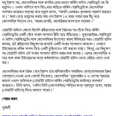
শুধু ট্রাম্প নয়, জেলেনস্কির সঙ্গে বাগবিতণ্ডায় জড়ান মার্কিন ভাইস প্রেসিডেন্ট জে ডি
ভ্যান্সও। ওভাল অফিসে বসে বিতণ্ডায় জড়িয়ে মার্কিন প্রেসিডেন্টকে জেলেনস্কি
অসম্মান করেছেন মন্তব্য করে ভ্যান্স বলেন, ‘আপনি একবারও কৃতজ্ঞতা প্রকাশ করছেন
না।’ মাথা নেড়ে ভ্যান্সের কথায় সায় দেন ট্রাম্প।এ সময় গলার স্বর উঁচু করে
জেলেনস্কি উত্তর দেন, ‘বহুবার বলেছি, আমেরিকার জনগণকে ধন্যবাদ।’
হোয়াইট হাউসে কোনো বিদেশি রাষ্ট্রনেতার সঙ্গে বৈঠকের পর তাঁকে নিয়ে মার্কিন
প্রেসিডেন্টের একটি যৌথ সংবাদ সম্মেলন রীতি হয়ে দাঁড়িয়েছে। যুক্তরাষ্ট্রের প্রেসিডেন্ট
ও ভাইস প্রেসিডেন্টের সঙ্গে জেলেনস্কির উত্তপ্ত বাক্য বিনিময়ের পরও হোয়াইট হাউস
জানায়, দুই রাষ্ট্রনেতা কিছুক্ষণের মধ্যেই একটি সংবাদ সম্মেলনে আসবেন। সেখানে
ইউক্রেনের খনিজ সম্পদ নিয়ে একটি চুক্তিতেও সই করবেন তারা। কিন্তু এর কিছুক্ষণ
পর হোয়াইট হাউস এই সংবাদ সম্মেলন বাতিল করার কথা জানায়। এরপর জেলেনস্কি ও
তার সঙ্গে থাকা ইউক্রেনের অন্য কর্মকর্তাদের হোয়াইট হাউস থেকে বেরিয়ে যেতে দেখা
যায়।
জেলেনস্কির সঙ্গে বৈঠক শেষে ট্রাম্প তার মালিকানাধীন সামাজিক যোগাযোগমাধ্যম ট্রুথ
সোশ্যালে দেওয়া একে পোস্টে লিখেছেন, জেলেনস্কি ‘যুক্তরাষ্ট্র ও এ দেশের শ্রদ্ধার
জায়গা ওভাল অফিসকে (হোয়াইট হাউসে মার্কিন প্রেসিডেন্টের কার্যালয়) অসম্মান’
করেছেন। তিনি বলেন, ‘যেদিন তিনি (জেলেনস্কি) শান্তির জন্য প্রস্তুত হবেন, আবার
(হোয়াইট হাউসে) ফিরে আসতে পারেন।’
শেয়ার করুন
পুর্ববর্তী