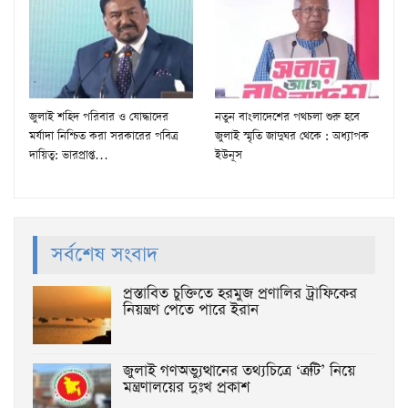
জুলাই শহিদ পরিবার ও যোদ্ধাদের
নতুন বাংলাদেশের পথচলা শুরু হবে
মর্যাদা নিশ্চিত করা সরকারের পবিত্র
জুলাই স্মৃতি জাদুঘর থেকে : অধ্যাপক
দায়িত্ব: ভারপ্রাপ্ত…
ইউনূস
সর্বশেষ সংবাদ
প্রস্তাবিত চুক্তিতে হরমুজ প্রণালির ট্রাফিকের
নিয়ন্ত্রণ পেতে পারে ইরান
জুলাই গণঅভ্যুত্থানের তথ্যচিত্রে ‘ত্রুটি’ নিয়ে
মন্ত্রণালয়ের দুঃখ প্রকাশ