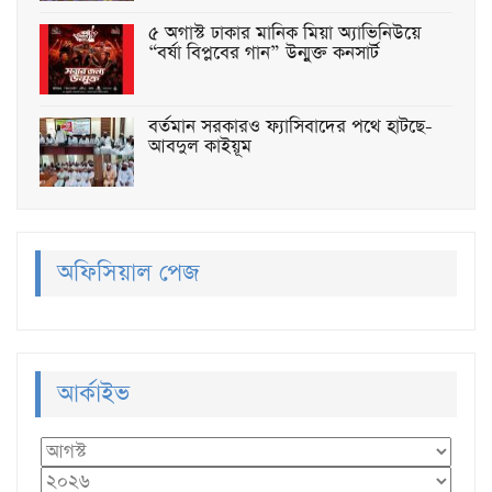
৫ অগাস্ট ঢাকার মানিক মিয়া অ্যাভিনিউয়ে
“বর্ষা বিপ্লবের গান” উন্মুক্ত কনসার্ট
বর্তমান সরকারও ফ্যাসিবাদের পথে হাটছে-
আবদুল কাইয়ূম
অফিসিয়াল পেজ
আর্কাইভ