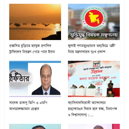
প্রস্তাবিত চুক্তিতে হরমুজ প্রণালির
জুলাই গণঅভ্যুত্থানের তথ্যচিত্রে ‘ত্রুটি’
ট্রাফিকের নিয়ন্ত্রণ পেতে পারে ইরান
নিয়ে মন্ত্রণালয়ের দুঃখ প্রকাশ
সাবেক ডাকসু ভিপি ও এমপি
ফ্যাসিবাদবিরোধী আন্দোলনে
আখতারুজ্জামান গ্রেপ্তার
হত্যাকাণ্ডের বিচার হবে স্বচ্ছ, নিরপেক্ষ
ও বিশ্বাসযোগ্য :…