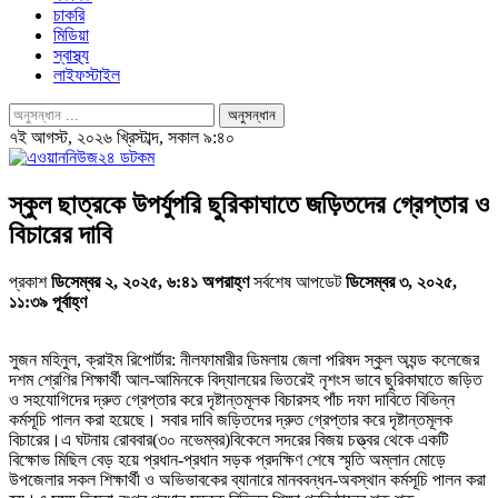
চাকরি
মিডিয়া
স্বাস্থ্য
লাইফস্টাইল
৭ই আগস্ট, ২০২৬ খ্রিস্টাব্দ, সকাল ৯:৪০
স্কুল ছাত্রকে উপর্যুপরি ছুরিকাঘাতে জড়িতদের গ্রেপ্তার ও
বিচারের দাবি
প্রকাশ
ডিসেম্বর ২, ২০২৫, ৬:৪১ অপরাহ্ণ
সর্বশেষ আপডেট
ডিসেম্বর ৩, ২০২৫,
১১:৩৯ পূর্বাহ্ণ
সুজন মহিনুল, ক্রাইম রিপোর্টার: নীলফামারীর ডিমলায় জেলা পরিষদ স্কুল অ্যন্ড কলেজের
দশম শ্রেণির শিক্ষার্থী আল-আমিনকে বিদ্যালয়ের ভিতরেই নৃশংস ভাবে ছুরিকাঘাতে জড়িত
ও সহযোগিদের দ্রুত গ্রেপ্তার করে দৃষ্টান্তমূলক বিচারসহ পাঁচ দফা দাবিতে বিভিন্ন
কর্মসূচি পালন করা হয়েছে। সবার দাবি জড়িতদের দ্রুত গ্রেপ্তার করে দৃষ্টান্তমূলক
বিচারের।এ ঘটনায় রোববার(৩০ নভেম্বর)বিকেলে সদরের বিজয় চত্ত্বর থেকে একটি
বিক্ষোভ মিছিল বেড় হয়ে প্রধান-প্রধান সড়ক প্রদক্ষিণ শেষে স্মৃতি অম্লান মোড়ে
উপজেলার সকল শিক্ষার্থী ও অভিভাবকের ব্যানারে মানববন্ধন-অবস্থান কর্মসূচি পালন করা