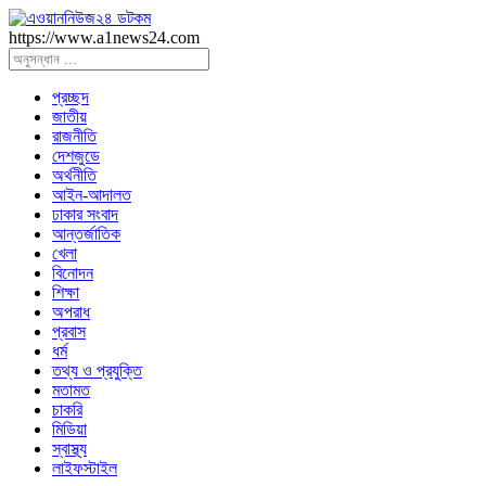
https://www.a1news24.com
প্রচ্ছদ
জাতীয়
রাজনীতি
দেশজুডে
অর্থনীতি
আইন-আদালত
ঢাকার সংবাদ
আন্তর্জাতিক
খেলা
বিনোদন
শিক্ষা
অপরাধ
প্রবাস
ধর্ম
তথ্য ও প্রযুক্তি
মতামত
চাকরি
মিডিয়া
স্বাস্থ্য
লাইফস্টাইল