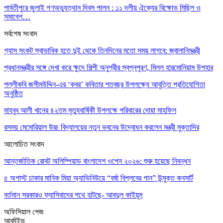
পার্বতীপুরে জুলাই গণঅভ্যুত্থান দিবস পালন : ১১ দলীয় ঐক্যের বিক্ষোভ মিছিল ও
সমাবেশ…
সর্বশেষ সংবাদ
গ্যাস সংকট স্বাভাবিক হতে দুই থেকে তিনদিনের মতো সময় লাগবে: জ্বালানিমন্ত্রী
প্রধানমন্ত্রীর সঙ্গে দেখা করে ক্ষুদে শিল্পী অনুশ্রীর স্বপ্নপূরণ, মিলল হারমোনিয়াম উপহার
পল্লীকবি জসীমউদ্দিন-এর ‘কবর’ কবিতার শতবছর উপলক্ষ্যে আবৃত্তি প্রতিযোগিতা
অনুষ্ঠিত
মাহবুব আলী খানের ৪২তম মৃত্যুবার্ষিকী উপলক্ষে পরিবারের দোয়া মাহফিল
রসময় মেমোরিয়াল উচ্চ বিদ্যালয়ের নতুন ভবনের উদ্বোধন করলেন মন্ত্রী মুক্তাদির
আলোচিত সংবাদ
আন্তর্জাতিক রোবট অলিম্পিয়াড বাংলাদেশ ওপেন ২০২৬: শুরু হয়েছে নিবন্ধন
৫ অগাস্ট ঢাকার মানিক মিয়া অ্যাভিনিউয়ে “বর্ষা বিপ্লবের গান” উন্মুক্ত কনসার্ট
বর্তমান সরকারও ফ্যাসিবাদের পথে হাটছে- আবদুল কাইয়ূম
অফিসিয়াল পেজ
আর্কাইভ