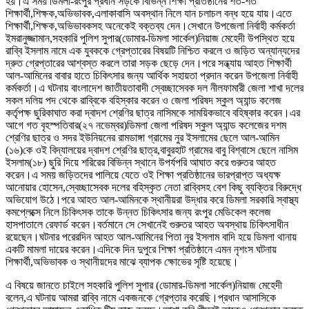
হয়।এ সময় ডিমলা-রংপুর প্রধান সড়কে বিভিন্ন শিক্ষা প্রতিষ্ঠানের শত-শত
শিক্ষার্থী,শিক্ষক,অভিভাবক,এলাকাবাসি অবস্থান নিলে যান চলাচল বন্ধ হয়ে যায়।এতে
শিক্ষার্থী,শিক্ষক,অভিভাবকসহ অনেকেই বক্তব্য দেন।সেখানে উপজেলা নির্বাহী কর্মকর্তা
ইমরানুজ্জামান,সহকারি পুলিশ সুপার(ডোমার-ডিমলা সার্কেল)নিয়াজ মেহেদী উপস্থিত হয়ে
রাব্বি ইসলাম নামে এক যুবককে গ্রেপ্তারের বিষয়টি নিশ্চিত করলে ও জড়িত অন্যান্যদের
দ্রুত গ্রেপ্তারের আশ্বস্ত করলে তারা সড়ক ছেড়ে দেন।পরে সন্ধ্যায় আহত শিক্ষার্থী
আল-আমিনের বাবার হাতে চিকিৎসার জন্য আর্থিক সহায়তা প্রদান করেন উপজেলা নির্বাহী
কর্মকর্তা।এ ঘটনায় বাংলাদেশ জাতীয়তাবাদী স্বেচ্ছাসেবক দল নীলফামারী জেলা শাখা দলের
সকল দলিয় পদ থেকে রাব্বিকে বহিস্কার করেন ও জেলা পরিষদ স্কুল অ্যান্ড কলেজ
কর্তৃপক্ষ ছুরিকাঘাত করা দ্বাদশ শ্রেণির ছাত্র নাসিমকে সাময়িকভাবে বহিষ্কার করেন।এর
আগে গত বৃহস্পতিবার(২৭ নভেম্বর)ডিমলা জেলা পরিষদ স্কুল অ্যান্ড কলেজের দশম
শ্রেণির ছাত্র ও সদর ইউনিয়নের রামডাঙ্গা গ্রামের নুর ইসলামের ছেলে আল-আমিন
(১৬)কে ওই বিদ্যালয়ের দ্বাদশ শ্রেণির ছাত্র,বাবুরহাট গ্রামের বাবু বিশ্বাসে ছেলে নাসিম
ইসলাম(১৮) ছুরি দিয়ে শরিরের বিভিন্ন স্থানে উপর্যপরি আঘাত করে গুরুতর আহত
করেন।এ সময় জড়িতদের পালিয়ে যেতে ওই শিক্ষা প্রতিষ্ঠানের ভারপ্রাপ্ত অধ্যক্ষ
আনোয়ার হোসেন,স্বেচ্ছাসেবক দলের বহিস্কৃত নেতা রাব্বিসহ বেশ কিছু ব্যক্তির বিরুদ্ধে
অভিযোগ উঠে।পরে আহত আল-আমিনকে স্থানীয়রা উদ্ধার করে ডিমলা সরকারি স্বাস্থ্য
কমপ্লেক্সে নিলে চিকিৎসক তাকে উন্নত চিকিৎসার জন্য রংপুর মেডিকেল কলেজ
হাসপাতালে রেফার্ড করেন।বর্তমানে সে সেখানেই গুরুতর আহত অবস্থায় চিকিৎসাধীন
রয়েছেন।ঘটনার পরেরদিন আহত আল-আমিনের পিতা নুর ইসলাম বাদি হয়ে ডিমলা থানায়
একটি মামলা দায়ের করেন।এদিকে দিন দুপুরে শিক্ষা প্রতিষ্ঠানে এমন নৃশংস ঘটনায়
শিক্ষার্থী,অভিভাবক ও স্থানীয়দের মাঝে ব্যাপক ক্ষোভের সৃষ্টি হয়েছে।
এ বিষয়ে জানতে চাইলে সহকারি পুলিশ সুপার (ডোমার-ডিমলা সার্কেল)নিয়াজ মেহেদী
বলেন,এ ঘটনায় আমরা রাব্বি নামে একজনকে গ্রেপ্তার করেছি।প্রধান আসাসিকে