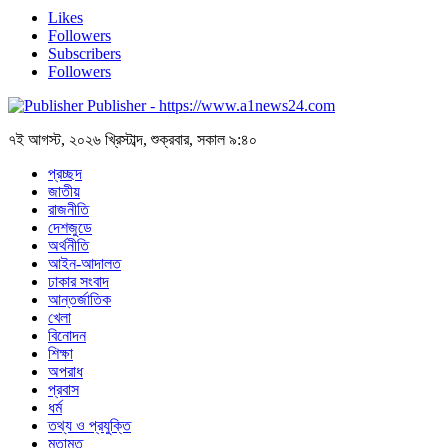
Likes
Followers
Subscribers
Followers
Publisher - https://www.a1news24.com
৭ই আগস্ট, ২০২৬ খ্রিস্টাব্দ, শুক্রবার, সকাল ৯:৪০
প্রচ্ছদ
জাতীয়
রাজনীতি
দেশজুডে
অর্থনীতি
আইন-আদালত
ঢাকার সংবাদ
আন্তর্জাতিক
খেলা
বিনোদন
শিক্ষা
অপরাধ
প্রবাস
ধর্ম
তথ্য ও প্রযুক্তি
মতামত