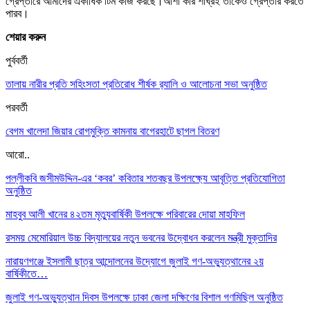
গ্রেপ্তারে আমাদের একাধিক টিম কাজ করছে।আশা করি শীঘ্রই তাকেও গ্রেপ্তার করতে
পারব।
শেয়ার করুন
পুর্ববর্তী
তালায় নারীর প্রতি সহিংসতা প্রতিরোধ শীর্ষক র‌্যালি ও আলোচনা সভা অনুষ্ঠিত
পরবর্তী
বেগম খালেদা জিয়ার রোগমুক্তি কামনায় বাগেরহাটে ছাগল বিতরণ
আরো..
পল্লীকবি জসীমউদ্দিন-এর ‘কবর’ কবিতার শতবছর উপলক্ষ্যে আবৃত্তি প্রতিযোগিতা
অনুষ্ঠিত
মাহবুব আলী খানের ৪২তম মৃত্যুবার্ষিকী উপলক্ষে পরিবারের দোয়া মাহফিল
রসময় মেমোরিয়াল উচ্চ বিদ্যালয়ের নতুন ভবনের উদ্বোধন করলেন মন্ত্রী মুক্তাদির
নারায়ণগঞ্জে ইসলামী ছাত্র আন্দোলনের উদ্যোগে জুলাই গণ-অভ্যুত্থানের ২য়
বার্ষিকীতে…
জুলাই গণ-অভ্যুত্থান দিবস উপলক্ষে ঢাকা জেলা দক্ষিণের বিশাল গণমিছিল অনুষ্ঠিত