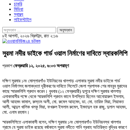
চাকরি
মিডিয়া
স্বাস্থ্য
লাইফস্টাইল
৮ই আগস্ট, ২০২৬ খ্রিস্টাব্দ, রাত ২:১৬
সুরমা নদীর ডাইকে গার্ড ওয়াল নির্মাণের দাবিতে স্বারকলিপি
প্রকাশ
ফেব্রুয়ারি ১২, ২০২৫, ৬:০৩ অপরাহ্ণ
দক্ষিণ সুরমার ১নং মোল্লারগাঁও ইউনিয়নের খালপাড় এলাকার সুরমা নদীর ডাইকে গার্ড
ওয়াল নির্মাণসহ জলাবদ্ধতা দূরীকরণের দাবিতে সিলেটে জেলা প্রশাসক শের মাহবুব মুরাদের
কাছে স্মারকলিপি প্রদান করেন। বুধবার (১২ ফেব্রুয়ারী) দুপুরে দক্ষিণ সুরমার খালপাড়
এলাকাবাসীর পক্ষে থেকে স্মারকলিপি প্রদান কালে উপস্থিত ছিলেন আনোয়ারুল ইসলাম,
আলী আহমদ কামাল, রুস্তম অলী, মো. রুমেল আহমেদ, ডা. মো. তারিফ মিয়া, লিয়াকত
আলী, আব্দুল খালিক খলকু মিয়া, ফখরুল ইসলাম রুমেল, ইমদাদুল হক রাজু, দুলাল আহমদ,
মো. এনাম রহমান।
স্মারকলিপিতে এলাকাবাসী বলেন, দক্ষিণ সুরমার ১নং মোল্লারগাঁও ইউনিয়নস্থ খালপার
গ্রামে যে সুরমা ডাইক রয়েছে বর্ষাকালে সুরমা নদীতে পানি প্রবাহ অতিরিক্ত বৃদ্ধির কারণে