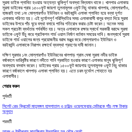
সুরমা ডাইক প্লাবিত হওয়ায় অত্যন্ত ঝুকিপূর্ণ অবস্থা বিদ্যমান থাকে। খালপার এলাকায়
সুরমা ডাইকের প্রায় ১৫০০ফুট জায়গা তুলনামূলক ৩ফুট নিচু থাকায় খালপার, মোল্লারগাঁও,
হাজরাই তথা ১নং মোল্লারগাঁও ইউনিয়ন ও বরইকান্দি এলাকা প্লাবিত হয়ে বন্যা দূর্গত
এলাকায় পরিণত হয়। এই দূর্যোগপূর্ণ পরিস্থিতির সময় এলাকাবাসী বালুর বস্তা দিয়ে সুরমা
ডাইকের উপরে পাঁচ ঘুরে বস্থা বসায়ে পানির গতিরোধ করার চেষ্টা করেন। অনেক সময়
সকল প্রচেষ্টা ব্যর্থতায় পর্যবর্ষিত হয়। অত্র এলাকাকে রক্ষার স্বার্থে সরকারী বরাদ্দে সুরমা
ডাইকে ৩ফুট উঁচু করে প্রটেকশন গার্ড ওয়াল নির্মাণ বর্তমান সময়ের দাবি। জনস্বার্থে সুরমা
ডাইকে গার্ড ওয়ালের জন্য প্রয়োজনীয় বরাদ্দ মঞ্জুর করে মোল্লারগাও ইউনিয়ন ও
বরইকান্দি এলাকাকে নিরাপদ রক্ষার্থে ব্যবস্থা গ্রহণের দাবী জানান।
দক্ষিণ সুরমার ১নং মোল্লারগাঁও ইউনিয়নের খালপাড় গ্রাম ঘেষা সুরমা নদীর ডাইক
বর্ষাকালে ভারিবৃষ্টির কারণে নদীতে পানি প্রবাহিত হওয়ার কারণে এলাকার মানুষ ঝুকিপূর্ণ
অবস্থায় বসবাস করেন। ডাইকের প্রায় ১৫০০ফুট জায়গায় তুলনামূলক ৩ফুট নিচু থাকার
কারণে বর্ষাকালে খালপাড় এলাকা প্লাবিত হয়। এতে চরম দূর্ভোগ পোহাতে হয়
এলাবাসীর।
শেয়ার করুন
পুর্ববর্তী
সিলেট রেড ক্রিসেন্ট মাতৃমঙ্গল হাসপাতাল ও চাইল্ড ওয়েলফেয়ার সেন্টারকে পাঁচ লক্ষ টাকার
অনুদান
পরবর্তী
আনন্দ ও উদ্দীপনায় সাতক্ষিরায় উদযাপিত হল স্টেম ফেস্ট