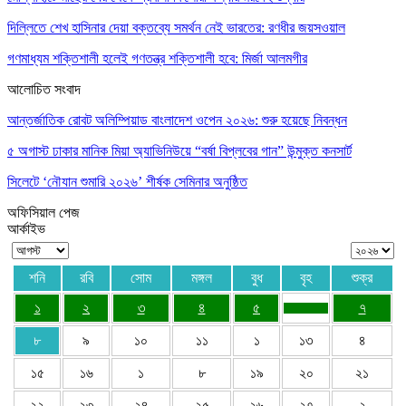
দিল্লিতে শেখ হাসিনার দেয়া বক্তব্যে সমর্থন নেই ভারতের: রণধীর জয়সওয়াল
গণমাধ্যম শক্তিশালী হলেই গণতন্ত্র শক্তিশালী হবে: মির্জা আলমগীর
আলোচিত সংবাদ
আন্তর্জাতিক রোবট অলিম্পিয়াড বাংলাদেশ ওপেন ২০২৬: শুরু হয়েছে নিবন্ধন
৫ অগাস্ট ঢাকার মানিক মিয়া অ্যাভিনিউয়ে “বর্ষা বিপ্লবের গান” উন্মুক্ত কনসার্ট
সিলেটে ‘নৌযান শুমারি ২০২৬’ শীর্ষক সেমিনার অনুষ্ঠিত
অফিসিয়াল পেজ
আর্কাইভ
শনি
রবি
সোম
মঙ্গল
বুধ
বৃহ
শুক্র
১
২
৩
৪
৫
৭
৮
৯
১০
১১
১
১৩
৪
১৫
১৬
১
৮
১৯
২০
২১
২২
২৩
২৪
২৫
২৬
২৭
২