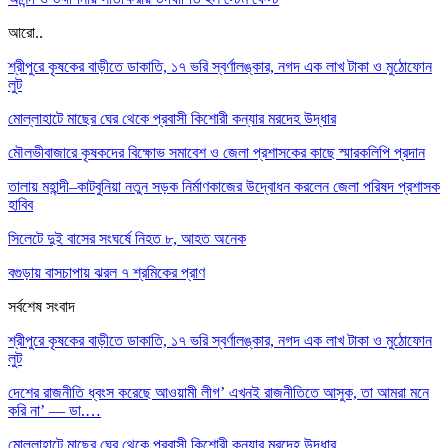
আরো..
শ্রীপুরে কৃষকের বাড়ীতে ডাকাতি, ১৭ ভরি স্বর্ণালঙ্কার, নগদ এক লাখ টাকা ও মুঠোফোন
লুট
মোল্লাহাটে মাছের ঘের থেকে প্রবাসী কিশোরী কন্যার মরদেহ উদ্ধার
মৌলভীবাজারে কৃষকদের বিক্ষোভ সমাবেশ ও জেলা প্রশাসকের কাছে স্মারকলিপি প্রদান
তালায় মহান্দী–কাটবুনিয়া নতুন সড়ক নির্মাণকাজের উদ্বোধন করলেন জেলা পরিষদ প্রশাসক
হাবিব
সিলেটে দুই বাসের সংঘর্ষে নিহত ৮, আহত অনেক
বগুড়ায় বাসচাপায় ঝরল ৭ শ্রমিকের প্রাণ
সর্বশেষ সংবাদ
শ্রীপুরে কৃষকের বাড়ীতে ডাকাতি, ১৭ ভরি স্বর্ণালঙ্কার, নগদ এক লাখ টাকা ও মুঠোফোন
লুট
দেশের রাজনীতি ধ্বংস করেছে আওয়ামী লীগ’ এখনই রাজনীতিতে আসুক, তা আমরা মনে
করি না’ — ডা.…
মোল্লাহাটে মাছের ঘের থেকে প্রবাসী কিশোরী কন্যার মরদেহ উদ্ধার