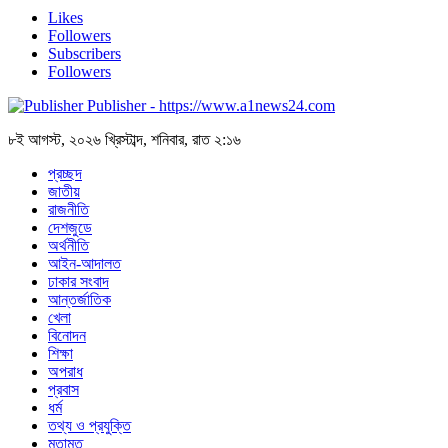
Likes
Followers
Subscribers
Followers
Publisher - https://www.a1news24.com
৮ই আগস্ট, ২০২৬ খ্রিস্টাব্দ, শনিবার, রাত ২:১৬
প্রচ্ছদ
জাতীয়
রাজনীতি
দেশজুডে
অর্থনীতি
আইন-আদালত
ঢাকার সংবাদ
আন্তর্জাতিক
খেলা
বিনোদন
শিক্ষা
অপরাধ
প্রবাস
ধর্ম
তথ্য ও প্রযুক্তি
মতামত