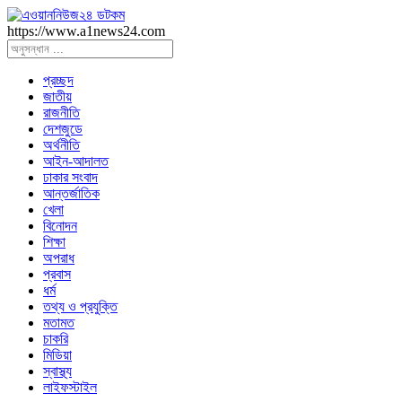
https://www.a1news24.com
প্রচ্ছদ
জাতীয়
রাজনীতি
দেশজুডে
অর্থনীতি
আইন-আদালত
ঢাকার সংবাদ
আন্তর্জাতিক
খেলা
বিনোদন
শিক্ষা
অপরাধ
প্রবাস
ধর্ম
তথ্য ও প্রযুক্তি
মতামত
চাকরি
মিডিয়া
স্বাস্থ্য
লাইফস্টাইল