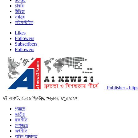
মতামত
চাকরি
মিডিয়া
স্বাস্থ্য
লাইফস্টাইল
Likes
Followers
Subscribers
Followers
Publisher - ht
৭ই আগস্ট, ২০২৬ খ্রিস্টাব্দ, শুক্রবার, দুপুর ২:২৭
প্রচ্ছদ
জাতীয়
রাজনীতি
দেশজুডে
অর্থনীতি
আইন-আদালত