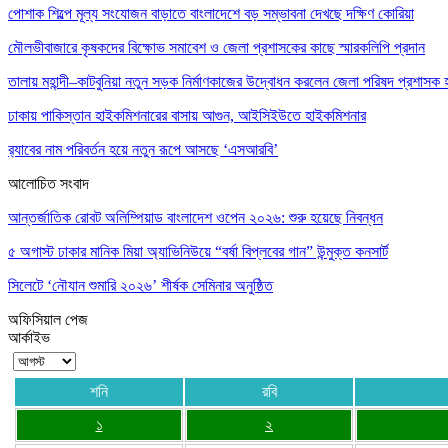
পোশাক শিল্পে মূল্য সংযোজন বাড়াতে বাংলাদেশে বড় সম্ভাবনা দেখছে দক্ষিণ কোরিয়া
মৌলভীবাজারে কৃষকদের বিক্ষোভ সমাবেশ ও জেলা প্রশাসকের কাছে স্মারকলিপি প্রদান
তালায় মহান্দী–কাটবুনিয়া নতুন সড়ক নির্মাণকাজের উদ্বোধন করলেন জেলা পরিষদ প্রশাসক হ
ঢাকায় পাকিস্তান হাইকমিশনারের বাসায় আগুন, আইসিইউতে হাইকমিশনার
র‌্যাবের নাম পরিবর্তন হয়ে নতুন রূপে আসছে ‘এসআরবি’
আলোচিত সংবাদ
আন্তর্জাতিক রোবট অলিম্পিয়াড বাংলাদেশ ওপেন ২০২৬: শুরু হয়েছে নিবন্ধন
৫ অগাস্ট ঢাকার মানিক মিয়া অ্যাভিনিউয়ে “বর্ষা বিপ্লবের গান” উন্মুক্ত কনসার্ট
সিলেটে ‘নৌযান শুমারি ২০২৬’ শীর্ষক সেমিনার অনুষ্ঠিত
অফিসিয়াল পেজ
আর্কাইভ
শনি
রবি
১
২