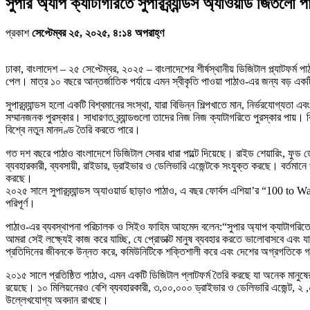
সুপার অ্যাপ ক্যাটাগরিতে সুপারব্র্যান্ডস অ্যাওয়ার্ড জিতলো প
প্রকাশ
সেপ্টেম্বর ২৫, ২০২৫, ৪:১৪ অপরাহ্ণ
ঢাকা, বাংলাদেশ – ২৫ সেপ্টেম্বর, ২০২৫ – বাংলাদেশের শীর্ষস্থানীয় ডিজিটাল প্ল্যাটফর্ম প
পেল। মাত্র ১০ বছরে আন্তর্জাতিক পর্যায়ে এমন স্বীকৃতি পাওয়া পাঠাও-এর জন্য বড় এ
সুপারব্র্যান্ডস হলো একটি বিশ্বমানের সংস্থা, যারা বিভিন্ন শিল্পখাতে মান, নির্ভরযোগ্যত
সম্মানজনক পুরস্কার। সাধারণত ব্র্যান্ডগুলো তাদের নিজ নিজ ক্যাটাগরিতে পুরস্কার পা
বিশ্বে নতুন মানদণ্ড তৈরি করতে পারে।
গত দশ বছরে পাঠাও বাংলাদেশে ডিজিটাল সেবার ধারা পাল্টে দিয়েছে। রাইড শেয়ারিং, ফুড ডেল
ব্যবহারকারী, ব্যবসায়ী, রাইডার, ড্রাইভার ও ডেলিভারি এজেন্টকে সংযুক্ত করছে। বর্তমান
করছে।
২০২৫ সালে সুপারব্র্যান্ডস অ্যাওয়ার্ড ছাড়াও পাঠাও, এ বছর ফোর্বস এশিয়া’র “100 
পরিপূর্ণ।
পাঠাও-এর ব্যবস্থাপনা পরিচালক ও সিইও ফাহিম আহমেদ বলেন:“সুপার অ্যাপ ক্যাটাগরিতে 
আমরা সেই লক্ষ্যেই কাজ করে যাচ্ছি, যে প্রোডাক্ট মানুষ ব্যবহার করতে ভালোবাসবে এবং
প্রতিদিনের জীবনকে উন্নত করে, কমিউনিটিকে শক্তিশালী করে এবং দেশের অগ্রগতিকে গ
২০১৫ সালে প্রতিষ্ঠিত পাঠাও, এমন একটি ডিজিটাল প্লাটফর্ম তৈরি করছে যা অনেক মানুষের 
রয়েছে। ১০ মিলিয়নেরও বেশি ব্যবহারকারী, ৩,০০,০০০ ড্রাইভার ও ডেলিভারি এজেন্ট, ২ ,০
উল্লেখযোগ্য অবদান রাখছে।