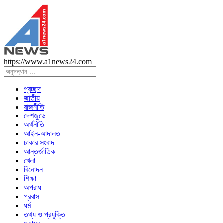
https://www.a1news24.com
প্রচ্ছদ
জাতীয়
রাজনীতি
দেশজুডে
অর্থনীতি
আইন-আদালত
ঢাকার সংবাদ
আন্তর্জাতিক
খেলা
বিনোদন
শিক্ষা
অপরাধ
প্রবাস
ধর্ম
তথ্য ও প্রযুক্তি