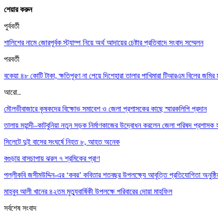
শেয়ার করুন
পুর্ববর্তী
শালিশের নামে জোরপূর্বক স্ট্যাম্প নিয়ে অর্থ আদায়ের চেষ্টার প্রতিবাদে সংবাদ সম্মেলন
পরবর্তী
বকেয়া ৪৮ কোটি টাকা, ক্ষতিপূরণ না পেয়ে দিশেহারা তালার পাখিমারা টিআরএম বিলের জমির 
আরো..
মৌলভীবাজারে কৃষকদের বিক্ষোভ সমাবেশ ও জেলা প্রশাসকের কাছে স্মারকলিপি প্রদান
তালায় মহান্দী–কাটবুনিয়া নতুন সড়ক নির্মাণকাজের উদ্বোধন করলেন জেলা পরিষদ প্রশাসক হ
সিলেটে দুই বাসের সংঘর্ষে নিহত ৮, আহত অনেক
বগুড়ায় বাসচাপায় ঝরল ৭ শ্রমিকের প্রাণ
পল্লীকবি জসীমউদ্দিন-এর ‘কবর’ কবিতার শতবছর উপলক্ষ্যে আবৃত্তি প্রতিযোগিতা অনুষ্ঠ
মাহবুব আলী খানের ৪২তম মৃত্যুবার্ষিকী উপলক্ষে পরিবারের দোয়া মাহফিল
সর্বশেষ সংবাদ