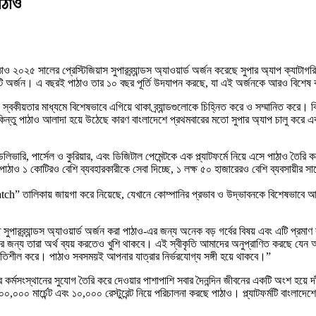
াঠাও
াঠাও ২০২৫ সালের প্রেস্টিজিয়াস সুপারব্র্যান্ডস অ্যাওয়ার্ড অর্জন করেছে সুপার অ্যাপ ক্যাট
কটি অর্জন। এ বছরই পাঠাও তার ১০ বছর পূর্তি উদযাপন করছে, যা এই অর্জনকে আরও বিশেষ
া এবং স্বকীয়তার মাধ্যমে বিশেষভাবে এগিয়ে থাকা ব্র্যান্ডগুলোকে চিহ্নিত করে ও সম্মানিত কর
য়। কিন্তু পাঠাও আলাদা হয়ে উঠেছে কারণ বাংলাদেশে প্রথমবারের মতো সুপার অ্যাপ চালু করে
িভারি, পার্সেল ও কুরিয়ার, এবং ডিজিটাল পেমেন্টকে এক প্ল্যাটফর্মে নিয়ে এসে পাঠাও তৈরি
ে পাঠাও ১ কোটিরও বেশি ব্যবহারকারীকে সেবা দিচ্ছে, ১ লক্ষ ৫০ হাজারেরও বেশি ব্যবসায়ীর
to Watch” তালিকায় জায়গা করে নিয়েছে, যেখানে কোম্পানির প্রভাব ও উদ্ভাবনকে বিশেষভা
সুপারব্র্যান্ডস অ্যাওয়ার্ড অর্জন করা পাঠাও-এর জন্য অনেক বড় গর্বের বিষয় এবং এটি প
 যার জন্য তারা অর্থ ব্যয় করতেও খুশি থাকবে। এই স্বীকৃতি আমাদের অনুপ্রাণিত করছে যেন
তিশীল করে। পাঠাও সবসময়ই আপনার যাত্রার নির্ভরযোগ্য সঙ্গী হয়ে থাকবে।”
কর্মসংস্থানের সুযোগ তৈরি করে দেওয়ার পাশাপাশি সবার দৈনন্দিন জীবনের একটি অংশ হয়ে দাঁ
০,০০০ মার্চেন্ট এবং ১০,০০০ রেস্টুরেন্ট নিয়ে পরিচালনা করছে পাঠাও। প্ল্যাটফর্মটি বাংল