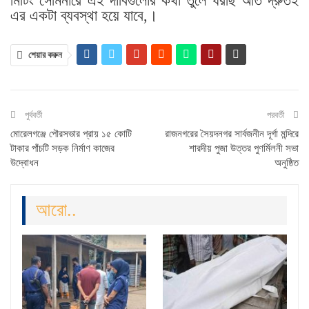
মিটিং সেমিনারে এই দাবিগুলোর কথা তুলে ধরছি অতি দ্রুতই
এর একটা ব্যবস্থা ‌হয়ে যাবে,।
শেয়ার করুন
পুর্ববর্তী
পরবর্তী
মোরেলগঞ্জে পৌরসভার প্রায় ১৫ কোটি
রাজনগরের সৈয়দনগর সার্বজনীন দূর্গা মন্দিরে
টাকার পাঁচটি সড়ক নির্মাণ কাজের
শারদীয় পুজা উত্তর পুণর্মিলনী সভা
উদ্বোধন
অনুষ্ঠিত
আরো..