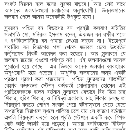
সংকট নিরসন হলে বনের সুরক্ষা বাড়বে। আর সেই সাথে
আমাদের জলযানগুলো চলাচলের অনুপযোগী। উন্নতমানের
জলযান পেলে আমরা অনেকটাই উপকৃত হবো।
সুন্দরবন পশ্চিম বন বিভাগের বন প্রহরী কল্যাণ সমিতির
সভাপতি মো. মনিরুল ইসলাম বলেন, একজন বন রক্ষীর পক্ষে
৭ বর্গকিলোমিটার বন পাহারা দেওয়া সম্ভব না। ইতোপূর্বে
স্থানীয় বন বিভাগের পক্ষ থেকে জনবল চেয়ে ঊর্ধ্বতন
কর্তৃপক্ষের নিকট আবেদন করা হয়েছে। আর সুন্দরবনে যে
জলযান রয়েছে এগুলো পর্যাপ্ত নই। এই জলযানগুলো অনেক
পুরোনো হয়ে গেছে। এর ভিতরে অনেক জলযান ব্যবহারের
অনুপযোগী হয়ে পড়েছে। আধুনিক জলযানের জন্য একটি
প্রকল্প গ্রহণ করা প্রয়োজন। পশ্চিম সুন্দরবনের সাতক্ষীরা
রেঞ্জার কদমতলা স্টেশন কর্মকর্তা সোলায়মান হোসেন এই
প্রতিবেদককে বলেন বর্তমান সুন্দরবনে যেভাবে বিষ দিয়ে মাছ
শিকার, হরিণ শিকার, ও নিষিদ্ধ এলাকায় মাছ শিকার চলছে তা
নিয়ন্ত্রণ করতে গোপন সংবাদ পেয়ে ঘটনাস্থলে যেতে যেতে
অপরাধিরা নিরাপদে স্থলে পালিয়ে চলে যায় সে কারণে বর্তমানে
এগুলি নিয়ন্ত্রণ করতে হলে প্রতি স্টেশনে একটি করে স্পিড
বোট অতি জরুরি হয়ে পড়েছে। আমরা বনবিভাগের বিভিন্ন