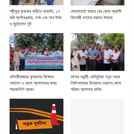
শ্রীপুরে কৃষকের বাড়ীতে ডাকাতি, ১৭
মোল্লাহাটে মাছের ঘের থেকে প্রবাসী
ভরি স্বর্ণালঙ্কার, নগদ এক লাখ টাকা
কিশোরী কন্যার মরদেহ উদ্ধার
ও মুঠোফোন লুট
মৌলভীবাজারে কৃষকদের বিক্ষোভ
তালায় মহান্দী–কাটবুনিয়া নতুন সড়ক
সমাবেশ ও জেলা প্রশাসকের কাছে
নির্মাণকাজের উদ্বোধন করলেন জেলা
স্মারকলিপি প্রদান
পরিষদ প্রশাসক হাবিব