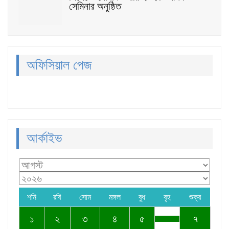
সেমিনার অনুষ্ঠিত
অফিসিয়াল পেজ
আর্কাইভ
শনি
রবি
সোম
মঙ্গল
বুধ
বৃহ
শুক্র
১
২
৩
৪
৫
৭