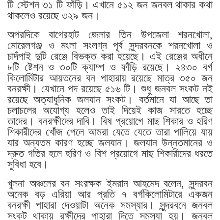
টি স্টেশন ৩১ টি ফাঁড়ি। এখানে ৫১২ জন জনবল থাকার কথা
থাকলেও রয়েছে ৩২৯ জন।
অপরদিকে বাগেরহাট জেলার তিন উপজেলা শরনখোলা,
মোরেলগঞ্জ ও মংলা সংলগ্ন পূর্ব সুন্দরবনকে শরনখোলা ও
চাদঁপাই দুটি রেঞ্জে বিভক্ত করা হয়েছে। এই রেঞ্জের অধীনে
৮টি ষ্টেশন ও ৩০টি ক্যাম্প ও ফাঁড়ি রয়েছে। ২৪৩০ বর্গ
কিলোমিটার আয়তনের বন পাহারায় রয়েছে মাত্র ৩৫০ জন
বনরক্ষী। যেখানে পদ রয়েছে ৫১৬ টি। শুধু জনবল সংকট নই
রয়েছে অত্যাধুনিক জলযান সংকট। বর্তমানে যা আছে তা
চলাচলের অযোগ্য হলেও তাই দিয়েই কাজ সারতে হচ্ছে
তাদের। বনরক্ষীদের দাবি। বিষ প্রয়োগে মাছ শিকার ও হরিণ
শিকারীদের খোঁজ পেলে আমরা যেতে যেতে তারা পালিয়ে যায়
যার অন্যতম কারণ হচ্ছে জলযান। জলযান উন্নতমানের ও
দ্রুত গতির হলে হরিণ ও বিশ প্রয়োগে মাছ শিকারীদের ধরতে
সুবিধা হবে।
খুলনা অঞ্চলের বন সংরক্ষক ইমরান আহমেদ ‌বলেন, সুন্দরবন
অনেক বড় এরিয়া আর প্রতি ৭ বর্গকিলোমিটারে একজন
বনরক্ষী পাহারা দেওয়াটা অনেক সমস্যার। সুন্দরবনে জনবল
সংকট থাকায় রক্ষীদের পাহারা দিতে সমস্যা হয়। জনবল