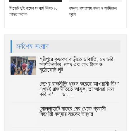
সিলেটে দুই বাসের সংঘর্ষে নিহত ৮,
বগুড়ায় বাসচাপায় ঝরল ৭ শ্রমিকের
আহত অনেক
প্রাণ
সর্বশেষ সংবাদ
শ্রীপুরে কৃষকের বাড়ীতে ডাকাতি, ১৭ ভরি
স্বর্ণালঙ্কার, নগদ এক লাখ টাকা ও
মুঠোফোন লুট
দেশের রাজনীতি ধ্বংস করেছে আওয়ামী লীগ’
এখনই রাজনীতিতে আসুক, তা আমরা মনে
করি না’ — ডা.…
মোল্লাহাটে মাছের ঘের থেকে প্রবাসী
কিশোরী কন্যার মরদেহ উদ্ধার