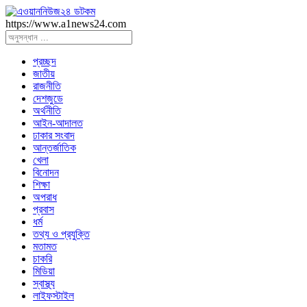
https://www.a1news24.com
প্রচ্ছদ
জাতীয়
রাজনীতি
দেশজুডে
অর্থনীতি
আইন-আদালত
ঢাকার সংবাদ
আন্তর্জাতিক
খেলা
বিনোদন
শিক্ষা
অপরাধ
প্রবাস
ধর্ম
তথ্য ও প্রযুক্তি
মতামত
চাকরি
মিডিয়া
স্বাস্থ্য
লাইফস্টাইল