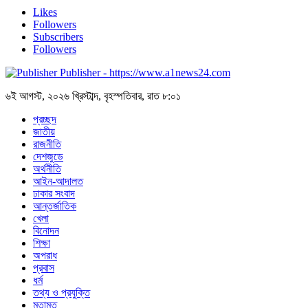
Likes
Followers
Subscribers
Followers
Publisher - https://www.a1news24.com
৬ই আগস্ট, ২০২৬ খ্রিস্টাব্দ, বৃহস্পতিবার, রাত ৮:০১
প্রচ্ছদ
জাতীয়
রাজনীতি
দেশজুডে
অর্থনীতি
আইন-আদালত
ঢাকার সংবাদ
আন্তর্জাতিক
খেলা
বিনোদন
শিক্ষা
অপরাধ
প্রবাস
ধর্ম
তথ্য ও প্রযুক্তি
মতামত