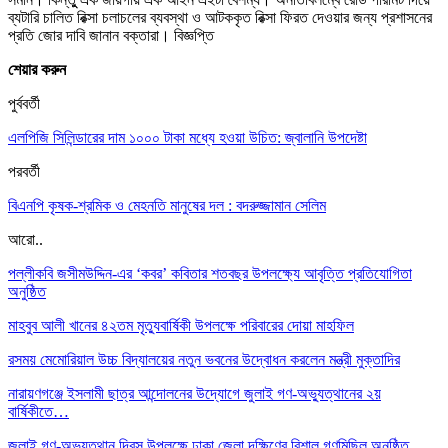
ব্যটারি চালিত রিক্সা চলাচলের ব্যবস্থা ও আটককৃত রিক্সা ফিরত দেওয়ার জন্য প্রশাসনের
প্রতি জোর দাবি জানান বক্তারা। বিজ্ঞপ্তি
শেয়ার করুন
পুর্ববর্তী
এলপিজি সিলিন্ডারের দাম ১০০০ টাকা মধ্যে হওয়া উচিত: জ্বালানি উপদেষ্টা
পরবর্তী
বিএনপি কৃষক-শ্রমিক ও মেহনতি মানুষের দল : বদরুজ্জামান সেলিম
আরো..
পল্লীকবি জসীমউদ্দিন-এর ‘কবর’ কবিতার শতবছর উপলক্ষ্যে আবৃত্তি প্রতিযোগিতা
অনুষ্ঠিত
মাহবুব আলী খানের ৪২তম মৃত্যুবার্ষিকী উপলক্ষে পরিবারের দোয়া মাহফিল
রসময় মেমোরিয়াল উচ্চ বিদ্যালয়ের নতুন ভবনের উদ্বোধন করলেন মন্ত্রী মুক্তাদির
নারায়ণগঞ্জে ইসলামী ছাত্র আন্দোলনের উদ্যোগে জুলাই গণ-অভ্যুত্থানের ২য়
বার্ষিকীতে…
জুলাই গণ-অভ্যুত্থান দিবস উপলক্ষে ঢাকা জেলা দক্ষিণের বিশাল গণমিছিল অনুষ্ঠিত