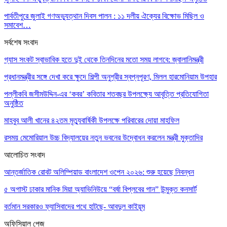
পার্বতীপুরে জুলাই গণঅভ্যুত্থান দিবস পালন : ১১ দলীয় ঐক্যের বিক্ষোভ মিছিল ও
সমাবেশ…
সর্বশেষ সংবাদ
গ্যাস সংকট স্বাভাবিক হতে দুই থেকে তিনদিনের মতো সময় লাগবে: জ্বালানিমন্ত্রী
প্রধানমন্ত্রীর সঙ্গে দেখা করে ক্ষুদে শিল্পী অনুশ্রীর স্বপ্নপূরণ, মিলল হারমোনিয়াম উপহার
পল্লীকবি জসীমউদ্দিন-এর ‘কবর’ কবিতার শতবছর উপলক্ষ্যে আবৃত্তি প্রতিযোগিতা
অনুষ্ঠিত
মাহবুব আলী খানের ৪২তম মৃত্যুবার্ষিকী উপলক্ষে পরিবারের দোয়া মাহফিল
রসময় মেমোরিয়াল উচ্চ বিদ্যালয়ের নতুন ভবনের উদ্বোধন করলেন মন্ত্রী মুক্তাদির
আলোচিত সংবাদ
আন্তর্জাতিক রোবট অলিম্পিয়াড বাংলাদেশ ওপেন ২০২৬: শুরু হয়েছে নিবন্ধন
৫ অগাস্ট ঢাকার মানিক মিয়া অ্যাভিনিউয়ে “বর্ষা বিপ্লবের গান” উন্মুক্ত কনসার্ট
বর্তমান সরকারও ফ্যাসিবাদের পথে হাটছে- আবদুল কাইয়ূম
অফিসিয়াল পেজ