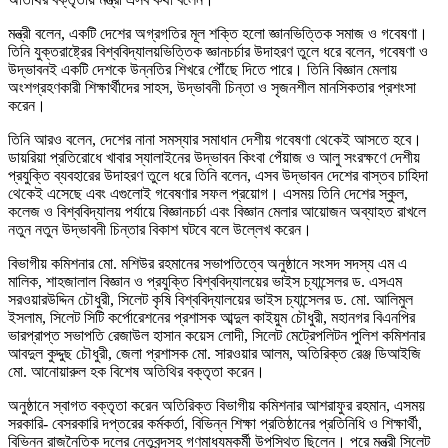
মন্ত্রী বলেন, একটি দেশের অগ্রগতির মূল শক্তি হলো জ্ঞানভিত্তিক সমাজ ও গবেষণা।
তিনি যুক্তরাষ্ট্রের বিশ্ববিদ্যালয়ভিত্তিক জ্ঞানচর্চার উদাহরণ তুলে ধরে বলেন, গবেষণা ও
উদ্ভাবনই একটি দেশকে উন্নতির শিখরে পৌঁছে দিতে পারে। তিনি বিজ্ঞান মেলায়
অংশগ্রহণকারী শিক্ষার্থীদের সাহস, উদ্ভাবনী চিন্তা ও সৃজনশীল মানসিকতার প্রশংসা
করেন।
তিনি আরও বলেন, দেশের নানা সমস্যার সমাধান দেশীয় গবেষণা থেকেই আসতে হবে।
ডায়রিয়া প্রতিরোধে খাবার স্যালাইনের উদ্ভাবন কিংবা পেঁয়াজ ও আলু সংরক্ষণে দেশীয়
প্রযুক্তি ব্যবহারের উদাহরণ তুলে ধরে তিনি বলেন, এসব উদ্ভাবন দেশের বাস্তব চাহিদা
থেকেই এসেছে এবং এগুলোই গবেষণার সফল প্রয়োগ। এসময় তিনি দেশের স্কুল,
কলেজ ও বিশ্ববিদ্যালয় পর্যায়ে বিজ্ঞানচর্চা এবং বিজ্ঞান মেলার আয়োজন অব্যাহত রাখলে
নতুন নতুন উদ্ভাবনী চিন্তার বিকাশ ঘটবে বলে উল্লেখ করেন।
বিভাগীয় কমিশনার মো. মশিউর রহমানের সভাপতিত্বে অনুষ্ঠানে সংসদ সদস্য এম এ
মালিক, শাহজালাল বিজ্ঞান ও প্রযুক্তি বিশ্ববিদ্যালয়ের ভাইস চ্যান্সেলর ড. এসএম
সরওয়ারউদ্দিন চৌধুরী, সিলেট কৃষি বিশ্ববিদ্যালয়ের ভাইস চ্যান্সেলর ড. মো. আলিমুল
ইসলাম, সিলেট সিটি কর্পোরেশনের প্রশাসক আব্দুল কাইয়ুম চৌধুরী, মহানগর বিএনপির
ভারপ্রাপ্ত সভাপতি রেজাউল হাসান কয়েস লোদী, সিলেট মেট্রেপলিটন পুলিশ কমিশনার
আবদুল কুদ্দুছ চৌধুরী, জেলা প্রশাসক মো. সারওয়ার আলম, অতিরিক্ত রেঞ্জ ডিআইজি
মো. আনোয়ারুল হক বিশেষ অতিথির বক্তৃতা করেন।
অনুষ্ঠানে স্বাগত বক্তৃতা করেন অতিরিক্ত বিভাগীয় কমিশনার আশরাফুর রহমান, এসময়
সরকারি- বেসরকারি দপ্তরের কর্মকর্তা, বিভিন্ন শিক্ষা প্রতিষ্ঠানের প্রতিনিধি ও শিক্ষার্থী,
বিভিন্ন রাজনৈতিক দলের নেতৃবৃন্দসহ গণমাধ্যমকর্মী উপস্থিত ছিলেন। পরে মন্ত্রী সিলেট