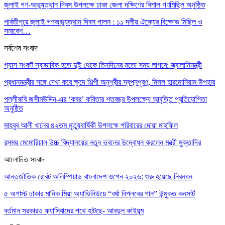
জুলাই গণ-অভ্যুত্থান দিবস উপলক্ষে ঢাকা জেলা দক্ষিণের বিশাল গণমিছিল অনুষ্ঠিত
পার্বতীপুরে জুলাই গণঅভ্যুত্থান দিবস পালন : ১১ দলীয় ঐক্যের বিক্ষোভ মিছিল ও
সমাবেশ…
সর্বশেষ সংবাদ
গ্যাস সংকট স্বাভাবিক হতে দুই থেকে তিনদিনের মতো সময় লাগবে: জ্বালানিমন্ত্রী
প্রধানমন্ত্রীর সঙ্গে দেখা করে ক্ষুদে শিল্পী অনুশ্রীর স্বপ্নপূরণ, মিলল হারমোনিয়াম উপহার
পল্লীকবি জসীমউদ্দিন-এর ‘কবর’ কবিতার শতবছর উপলক্ষ্যে আবৃত্তি প্রতিযোগিতা
অনুষ্ঠিত
মাহবুব আলী খানের ৪২তম মৃত্যুবার্ষিকী উপলক্ষে পরিবারের দোয়া মাহফিল
রসময় মেমোরিয়াল উচ্চ বিদ্যালয়ের নতুন ভবনের উদ্বোধন করলেন মন্ত্রী মুক্তাদির
আলোচিত সংবাদ
আন্তর্জাতিক রোবট অলিম্পিয়াড বাংলাদেশ ওপেন ২০২৬: শুরু হয়েছে নিবন্ধন
৫ অগাস্ট ঢাকার মানিক মিয়া অ্যাভিনিউয়ে “বর্ষা বিপ্লবের গান” উন্মুক্ত কনসার্ট
বর্তমান সরকারও ফ্যাসিবাদের পথে হাটছে- আবদুল কাইয়ূম