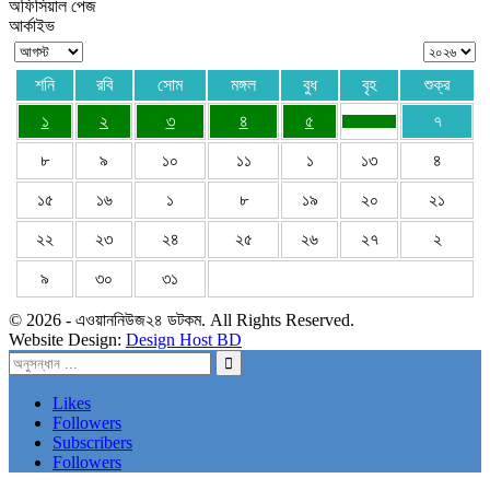
অফিসিয়াল পেজ
আর্কাইভ
শনি
রবি
সোম
মঙ্গল
বুধ
বৃহ
শুক্র
১
২
৩
৪
৫
৭
৮
৯
১০
১১
১
১৩
৪
১৫
১৬
১
৮
১৯
২০
২১
২২
২৩
২৪
২৫
২৬
২৭
২
৯
৩০
৩১
© 2026 - এওয়াননিউজ২৪ ডটকম. All Rights Reserved.
Website Design:
Design Host BD
Likes
Followers
Subscribers
Followers