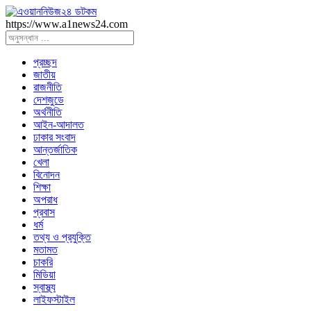
https://www.a1news24.com
প্রচ্ছদ
জাতীয়
রাজনীতি
দেশজুডে
অর্থনীতি
আইন-আদালত
ঢাকার সংবাদ
আন্তর্জাতিক
খেলা
বিনোদন
শিক্ষা
অপরাধ
প্রবাস
ধর্ম
তথ্য ও প্রযুক্তি
মতামত
চাকরি
মিডিয়া
স্বাস্থ্য
লাইফস্টাইল