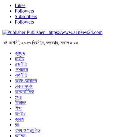
Likes
Followers
Subscribers
Followers
Publisher - https://www.a1news24.com
৭ই আগস্ট, ২০২৬ খ্রিস্টাব্দ, শুক্রবার, সকাল ৯:৩৫
প্রচ্ছদ
জাতীয়
রাজনীতি
দেশজুডে
অর্থনীতি
আইন-আদালত
ঢাকার সংবাদ
আন্তর্জাতিক
খেলা
বিনোদন
শিক্ষা
অপরাধ
প্রবাস
ধর্ম
তথ্য ও প্রযুক্তি
মতামত