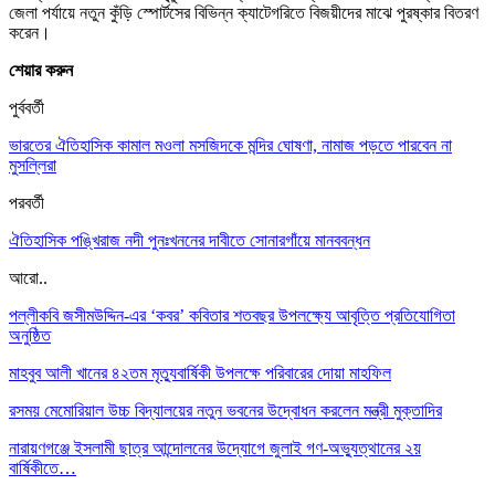
জেলা পর্যায়ে নতুন কুঁড়ি স্পোর্টসের বিভিন্ন ক্যাটেগরিতে বিজয়ীদের মাঝে পুরষ্কার বিতরণ
করেন।
শেয়ার করুন
পুর্ববর্তী
ভারতের ঐতিহাসিক কামাল মওলা মসজিদকে মন্দির ঘোষণা, নামাজ পড়তে পারবেন না
মুসল্লিরা
পরবর্তী
ঐতিহাসিক পঙ্খিরাজ নদী পুনঃখননের দাবীতে সোনারগাঁয়ে মানববন্ধন
আরো..
পল্লীকবি জসীমউদ্দিন-এর ‘কবর’ কবিতার শতবছর উপলক্ষ্যে আবৃত্তি প্রতিযোগিতা
অনুষ্ঠিত
মাহবুব আলী খানের ৪২তম মৃত্যুবার্ষিকী উপলক্ষে পরিবারের দোয়া মাহফিল
রসময় মেমোরিয়াল উচ্চ বিদ্যালয়ের নতুন ভবনের উদ্বোধন করলেন মন্ত্রী মুক্তাদির
নারায়ণগঞ্জে ইসলামী ছাত্র আন্দোলনের উদ্যোগে জুলাই গণ-অভ্যুত্থানের ২য়
বার্ষিকীতে…