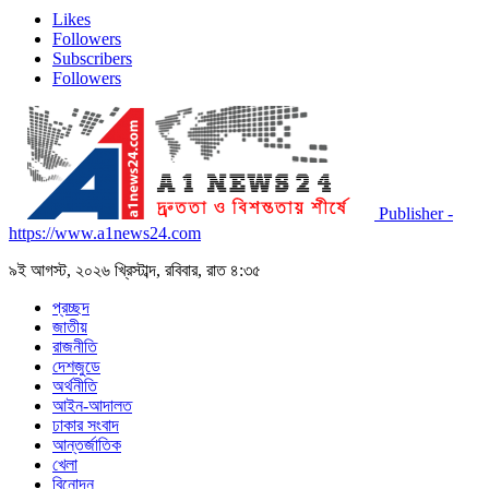
Likes
Followers
Subscribers
Followers
Publisher -
https://www.a1news24.com
৯ই আগস্ট, ২০২৬ খ্রিস্টাব্দ, রবিবার, রাত ৪:৩৫
প্রচ্ছদ
জাতীয়
রাজনীতি
দেশজুডে
অর্থনীতি
আইন-আদালত
ঢাকার সংবাদ
আন্তর্জাতিক
খেলা
বিনোদন