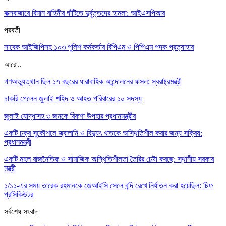
কক্সবাজারে বিমান বাহিনীর ঘাঁটিতে দুর্বৃত্তদের হামলা: আইএসপিআর
পরবর্তী
সাবেক আইজিপিসহ ১০৩ পুলিশ কর্মকর্তার বিপিএম ও পিপিএম পদক প্রত্যাহার
আরো..
গণঅভ্যুত্থান ছিল ১৭ বছরের ধারাবাহিক আন্দোলনের ফসল: স্বরাষ্ট্রমন্ত্রী
চাকরি পেলেন জুলাই শহিদ ও আহত পরিবারের ১০ সদস্য
জুলাই যোদ্ধাসহ ৩ জনকে রিকশা উপহার প্রধানমন্ত্রীর
একটি চক্র সুকৌশলে জ্বালানি ও বিদ্যুৎ খাতকে অস্থিতিশীল করার জন্য সক্রিয়:
প্রধানমন্ত্রী
একটি মহল রাজনৈতিক ও সামাজিক অস্থিতিশীলতা তৈরির চেষ্টা করছে: স্থানীয় সরকার
মন্ত্রী
১/১১-এর সময় তারেক রহমানকে জেআইসি সেলে বন্দি রেখে নির্যাতন করা হয়েছিল: চিফ
প্রসিকিউটর
সর্বশেষ সংবাদ