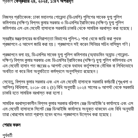
প্রকাশ
ফেব্রুয়ারি ২৪, ২০২৫, ১:৪৭ অপরাহ্ণ
নিজস্ব প্রতিবেদক: ঢাকা মহানগর গোয়েন্দা (ডিএমপি) পুলিশের সাবেক যুগ্ম পুলিশ
কমিশনার (দক্ষিণ) বিপ্লব কুমার সরকার ও ডিএমপির ট্রাফিকের (দক্ষিণ) যুগ্ম পুলিশ
কমিশনার এস এম মেহেদী হাসানকে সরকারি চাকরি থেকে সাময়িক বরখাস্ত করা হয়েছে।
স্বরাষ্ট্র মন্ত্রণালয়ের জননিরাপত্তা বিভাগের পুলিশ-১ শাখা থেকে জারি করা পৃথক
প্রজ্ঞাপনে এ আদেশ জারি করা হয়। প্রজ্ঞাপনে সই করেন সিনিয়র সচিব নাসিমুল গণি।
প্রজ্ঞাপনে বলা হয়, ডিএমপির সাবেক যুগ্ম পুলিশ কমিশনার (অ্যাডমিন অ্যান্ড গোয়েন্দা-
দক্ষিণ) বিপ্লব কুমার সরকার এবং ডিএমপির ট্রাফিকের (দক্ষিণ) যুগ্ম পুলিশ কমিশনার এস
এম মেহেদী হাসান গত বছরের ৬ আগস্ট থেকে যথাযথ কর্তৃপক্ষকে মৌখিক বা লিখিতভাবে
অবহিত না করে বিনা অনুমতিতে কর্মস্থলে অনুপস্থিত রয়েছেন।
সেহেতু, বিপ্লব কুমার সরকার এবং এস এম মেহেদী হাসানকে সরকারি কর্মচারী (শৃঙ্খলা ও
আপিল) বিধিমালা, ২০১৮ এর ২ (চ) বিধি অনুযায়ী ২০২৪ সালের ৬ আগস্ট থেকে সরকারি
চাকরি হতে সাময়িক বরখাস্ত করা হলো।
সাময়িক বরখাস্তকালীন বিপ্লব কুমার সরকার বরিশাল রেঞ্জ ডিআইজি’র কার্যালয়ে এবং এস
এম মেহেদী হাসানকে সিলেট রেঞ্জ ডিআইজি কার্যালয়ে সংযুক্ত থাকবেন এবং বিধি অনুযায়ী
তারা খোরপোষ ভাতা প্রাপ্য হবেন বলেও প্রজ্ঞাপনে উল্লেখ করা হয়েছে।
শেয়ার করুন
পুর্ববর্তী