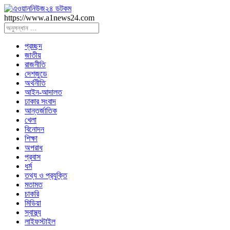
https://www.a1news24.com
প্রচ্ছদ
জাতীয়
রাজনীতি
দেশজুডে
অর্থনীতি
আইন-আদালত
ঢাকার সংবাদ
আন্তর্জাতিক
খেলা
বিনোদন
শিক্ষা
অপরাধ
প্রবাস
ধর্ম
তথ্য ও প্রযুক্তি
মতামত
চাকরি
মিডিয়া
স্বাস্থ্য
লাইফস্টাইল