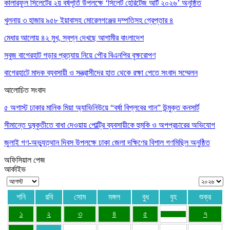
কালারফুল সিলেটের ২য় বর্ষপূর্তি উপলক্ষে ‘সিলেট হেরিটেজ আর্ট ২০২৬’ অনুষ্ঠিত
খুলনায় ৩ হাজার ৯৫৮ ইয়াবাসহ মোরেলগঞ্জের দম্পতিসহ গ্রেপ্তার ৪
মেধার আলোয় ৪২ মুখ, স্বপ্ন দেখছে আগামীর বাংলাদেশ
সবুজ বাগেরহাট গড়ার প্রত্যায় নিয়ে পৌর বিএনপির বৃক্ষরোপণ
বাগেরহাটে মাদক ব্যবসায়ী ও সন্ত্রাসীদের হাত থেকে রক্ষা পেতে সংবাদ সম্মেলন
আলোচিত সংবাদ
৫ অগাস্ট ঢাকার মানিক মিয়া অ্যাভিনিউয়ে “বর্ষা বিপ্লবের গান” উন্মুক্ত কনসার্ট
সীমান্তে দুষ্কৃতীতে বাধা দেওয়ায় পোল্ট্রি ব্যবসায়ীকে হুমকি ও অপপ্রচারের অভিযোগ
জুলাই গণ-অভ্যুত্থান দিবস উপলক্ষে ঢাকা জেলা দক্ষিণের বিশাল গণমিছিল অনুষ্ঠিত
অফিসিয়াল পেজ
আর্কাইভ
শনি
রবি
সোম
মঙ্গল
বুধ
বৃহ
শুক্র
১
২
৩
৪
৫
৭