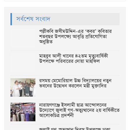
সর্বশেষ সংবাদ
পল্লীকবি জসীমউদ্দিন-এর ‘কবর’ কবিতার
শতবছর উপলক্ষ্যে আবৃত্তি প্রতিযোগিতা
অনুষ্ঠিত
মাহবুব আলী খানের ৪২তম মৃত্যুবার্ষিকী
উপলক্ষে পরিবারের দোয়া মাহফিল
রসময় মেমোরিয়াল উচ্চ বিদ্যালয়ের নতুন
ভবনের উদ্বোধন করলেন মন্ত্রী মুক্তাদির
নারায়ণগঞ্জে ইসলামী ছাত্র আন্দোলনের
উদ্যোগে জুলাই গণ-অভ্যুত্থানের ২য় বার্ষিকীতে
আলোকচিত্র প্রদর্শনী
জুলাই গণ-অভ্যুত্থান দিবস উপলক্ষে ঢাকা