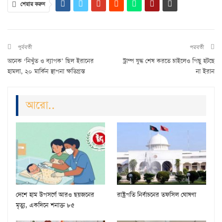
শেয়ার করুন
পুর্ববর্তী
পরবর্তী
অনেক ‘নিখুঁত ও ব্যাপক’ ছিল ইরানের
ট্রাম্প যুদ্ধ শেষ করতে চাইলেও পিছু হটছে
হামলা, ২০ মার্কিন স্থাপনা ক্ষতিগ্রস্ত
না ইরান
আরো..
দেশে হাম উপসর্গে আরও ছয়জনের
রাষ্ট্রপতি নির্বাচনের তফসিল ঘোষণা
মৃত্যু, একদিনে শনাক্ত ৮৫