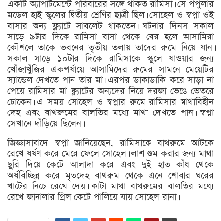
একটি অ্যাপার্টমেন্টে পরিবারের সঙ্গে থাকত রামিসা। সে পপুলার
মডেল হাই স্কুলের দ্বিতীয় শ্রেণির ছাত্রী ছিল। সোহেল ও স্বপ্না ওই
বাসার অন্য ফ্ল্যাটে সাবলেট থাকতেন। ঘটনার দিনস সকাল
সাড়ে ৯টার দিকে রামিসা বাসা থেকে বের হলে আসামিরা
কৌশলে তাকে ভবনের তৃতীয় তলায় তাদের রুমে নিয়ে যান।
সকাল সাড়ে ১০টার দিকে রামিসাকে স্কুলে যাওয়ার জন্য
খোঁজাখুঁজির একপর্যায়ে আসামিদের রুমের সামনে মেয়েটির
স্যান্ডেল দেখতে পান তার মা। এরপর ডাকাডাকি করে সাড়া না
পেয়ে রামিসার মা ফ্ল্যাটের অন্যদের নিয়ে দরজা ভেঙে ভেতরে
ঢোকেন। এ সময় সোহেল ও স্বপ্নার রুমে রামিসার মাথাবিহীন
দেহ এবং বাথরুমের বালতির মধ্যে মাথা দেখতে পান। স্বপ্না
সেখানে দাঁড়িয়ে ছিলেন।
জিজ্ঞাসাবাদে স্বপ্না জানিয়েছেন, রামিসাকে বাথরুমে আটকে
রেখে ধর্ষণ করে মেরে ফেলে সোহেল। লাশ গুম করার জন্য মাথা
ছুরি দিয়ে কেটে আলাদা করে এবং দুই হাত কাঁধ থেকে
অর্ধবিচ্ছিন্ন করে মৃতদেহ বাথরুম থেকে এনে শোবার ঘরের
খাটের নিচে রেখে দেয়। কাটা মাথা বাথরুমের বালতির মধ্যে
রেখে জানালার গ্রিল কেটে পালিয়ে যায় সোহেল রানা।