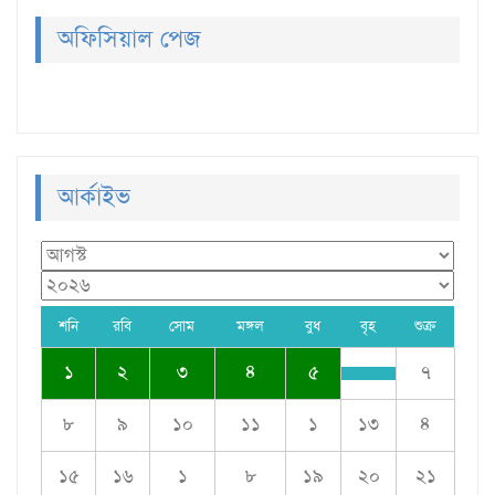
অফিসিয়াল পেজ
আর্কাইভ
শনি
রবি
সোম
মঙ্গল
বুধ
বৃহ
শুক্র
১
২
৩
৪
৫
৭
৮
৯
১০
১১
১
১৩
৪
১৫
১৬
১
৮
১৯
২০
২১