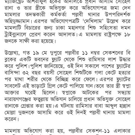
ম্যাজিস্ট্রেট আশরাফুল হকের আদালতে প্রধান আসামি সোহেল
রানা ও তার স্ত্রীকে অভিযুক্ত করে অভিযোগপত্র জমা দেন
মামলার তদন্তকারী কর্মকর্তা পল্লবী থানার উপপরিদর্শক
অহিদুজ্জামান। এরপর অভিযোগপত্রটি ‘দেখিলাম’ উল্লেখ করে
মামলাটি বিচারের জন্য ঢাকা মহানগর শিশু সহিংসতা দমন
ট্রাইব্যুনালে প্রেরণ করেন আদালত। এ মামলায় রাষ্ট্রপক্ষে ১৮
জনকে সাক্ষী করা হয়েছে।
উল্লেখ্য, গত ১৯ মে দুপুরে পল্লবীর ১১ নম্বর সেকশনের বি
ব্লকের একটি ভবনের ফ্ল্যাট থেকে শিশু রামিসার লাশ উদ্ধার
করে পুলিশ। পুলিশ জানিয়েছে, ওই দিন সকালে পাশের ফ্ল্যাটের
বাসিন্দা ৩২ বছর বয়সী সোহেল শিশুটিকে গলা কেটে হত্যার
পর মাথা শরীর থেকে বিচ্ছিন্ন করে ফেলে। এরপর ফ্ল্যাটের
সাবলেট এই ভাড়াটে গ্রিল কেটে পালিয়ে যান। তবে তার স্ত্রী স্বপ্না
আক্তার ঘরেই ছিলেন। স্বপ্নাকে আটকের পর সন্ধ্যায়
নারায়ণগঞ্জের ফতুল্লায় অভিযান চালিয়ে প্রধান অভিযুক্ত সোহেল
রানাকে গ্রেপ্তার করা হয়। এ ঘটনায় রামিসার বাবা আব্দুল হান্নান
মোল্লা দুজনকে আসামি করে ওই দিনই পল্লবী থানায় মামলা
করেন।
মামলায় অভিযোগ করা হয়, পল্লবীর সেকশন-১১ এলাকার