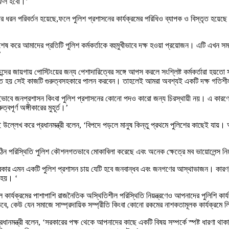
 সফল হবো।’
ধের ধরন পরিবর্তন হয়েছে,ফলে পুলিশ প্রশাসনের কার্যক্রমের পরিধিও ব্যাপক ও বিস্তৃত হয়
িশেষ করে আমাদের প্রতিটি পুলিশ কর্মকর্তাকে বহুমুখীভাবে দক্ষ হওয়া প্রয়োজন। এটি এখন সম
’
পছন্দের জায়গায় পোস্টিংয়ের জন্য পেশাদারিত্বের সঙ্গে আপস করলে সংশ্লিষ্ট কর্মকর্তারা হয়
পিত হয় সেই কাজটি গুরুত্বসহকারে পালন করবেন। তাহলেই আমরা অবশ্যই একটি দক্ষ গতিশীল 
। একইভাবে জনপ্রশাসন কিংবা পুলিশ প্রশাসনের কোনো পদও কারো জন্য চিরস্থায়ী নয়। এ ক
পূর্ণ অঙ্গীকারের মুহূর্ত।’
নেই উল্লেখ করে প্রধানমন্ত্রী বলেন, ‘বিপদে পড়লে মানুষ কিন্তু প্রথমে পুলিশের কাছেই 
ন কঠিন পরিস্থিতি পুলিশ কৌশলগতভাবে মোকাবিলা করেছে এবং অনেক ক্ষেত্রে মব ভায়োলেন্স ন
ই সরকার এমন একটি পুলিশ প্রশাসন চায় যেটি হবে জনবান্ধব এবং জনগণের আস্থাভাজন। কা
 হয়। ‘
কল কার্যক্রমের পাশাপাশি রাজনৈতিক অস্থিতিশীল পরিস্থিতি নিয়ন্ত্রণেও আপনাদের পুলিশি
বে, কেউ যেন সমাজে সাম্প্রদায়িক সম্প্রীতি কিংবা কোনো রকমের নাশকতামূলক কার্যক্রমে
ানমন্ত্রী বলেন, ‘সরকারের পক্ষ থেকে আপনাদের কাছে একটি বিষয় সম্পর্কে স্পষ্ট ধারণা থাক