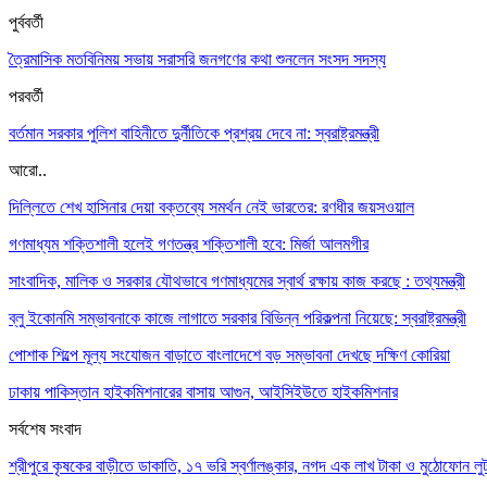
পুর্ববর্তী
ত্রৈমাসিক মতবিনিময় সভায় সরাসরি জনগণের কথা শুনলেন সংসদ সদস্য
পরবর্তী
বর্তমান সরকার পুলিশ বাহিনীতে দুর্নীতিকে প্রশ্রয় দেবে না: স্বরাষ্ট্রমন্ত্রী
আরো..
দিল্লিতে শেখ হাসিনার দেয়া বক্তব্যে সমর্থন নেই ভারতের: রণধীর জয়সওয়াল
গণমাধ্যম শক্তিশালী হলেই গণতন্ত্র শক্তিশালী হবে: মির্জা আলমগীর
সাংবাদিক, মালিক ও সরকার যৌথভাবে গণমাধ্যমের স্বার্থ রক্ষায় কাজ করছে : তথ্যমন্ত্রী
ব্লু ইকোনমি সম্ভাবনাকে কাজে লাগাতে সরকার বিভিন্ন পরিকল্পনা নিয়েছে: স্বরাষ্ট্রমন্ত্রী
পোশাক শিল্পে মূল্য সংযোজন বাড়াতে বাংলাদেশে বড় সম্ভাবনা দেখছে দক্ষিণ কোরিয়া
ঢাকায় পাকিস্তান হাইকমিশনারের বাসায় আগুন, আইসিইউতে হাইকমিশনার
সর্বশেষ সংবাদ
শ্রীপুরে কৃষকের বাড়ীতে ডাকাতি, ১৭ ভরি স্বর্ণালঙ্কার, নগদ এক লাখ টাকা ও মুঠোফোন লু