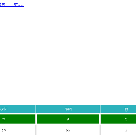
রি না’ — ডা.…
সোম
মঙ্গল
বুধ
৩
৪
৫
১০
১১
১