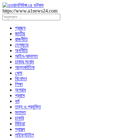
https://www.a1news24.com
প্রচ্ছদ
জাতীয়
রাজনীতি
দেশজুডে
অর্থনীতি
আইন-আদালত
ঢাকার সংবাদ
আন্তর্জাতিক
খেলা
বিনোদন
শিক্ষা
অপরাধ
প্রবাস
ধর্ম
তথ্য ও প্রযুক্তি
মতামত
চাকরি
মিডিয়া
স্বাস্থ্য
লাইফস্টাইল