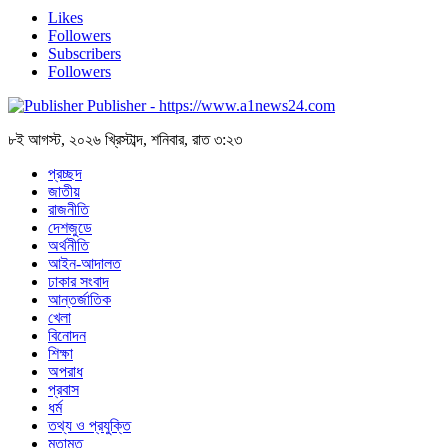
Likes
Followers
Subscribers
Followers
Publisher - https://www.a1news24.com
৮ই আগস্ট, ২০২৬ খ্রিস্টাব্দ, শনিবার, রাত ৩:২৩
প্রচ্ছদ
জাতীয়
রাজনীতি
দেশজুডে
অর্থনীতি
আইন-আদালত
ঢাকার সংবাদ
আন্তর্জাতিক
খেলা
বিনোদন
শিক্ষা
অপরাধ
প্রবাস
ধর্ম
তথ্য ও প্রযুক্তি
মতামত