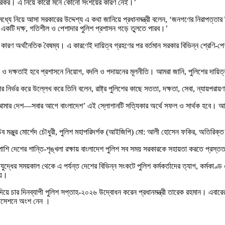
বদ্ধপরিকর। এ নিয়ে কারো মনে কোনো সংশয়ের কারণ নেই।’
ষ্টনীর মধ্যে নিয়ে আসা সরকারের উদ্দেশ্য এ কথা জানিয়ে প্রধানমন্ত্রী বলেন, ‘জনগণের নিরাপ
 একটি দক্ষ, গতিশীল ও পেশাদার পুলিশ প্রশাসন গড়ে তুলতে পারব।’
ম কারণ অর্থনৈতিক বৈষম্য। এ কারণেই দায়িত্ব গ্রহণের পর বর্তমান সরকার বিভিন্ন শ্রেণি-
ও দক্ষতাই হবে প্রশাসনে নিয়োগ, বদলি ও পদায়নের মূলনীতি। আমরা জানি, পুলিশের দায়িত্ব ক
র্ভর করে উল্লেখ করে তিনি বলেন, রাষ্ট্র পুলিশের কাছে সততা, দক্ষতা, সেবা, ন্যায়পরায়ণ
 আমার দেশ—সবার আগে বাংলাদেশ’ এই স্লোগানটি সত্যিকার অর্থে সফল ও সার্থক হবে। আস
 সিনিয়র সচিব মঞ্জুর মোর্শেদ চৌধুরী, পুলিশ মহাপরিদর্শক (আইজিপি) মো: আলী হোসেন ফকির, অতি
পাশাপাশি দেশের শান্তি-শৃঙ্খলা রক্ষায় বাংলাদেশ পুলিশ সব সময় সরকারকে সহায়তা করতে প্রস
তিযুদ্ধের সময়কাল থেকে এ পর্যন্ত দেশের বিভিন্ন সংকটে পুলিশ কর্মকর্তাদের ত্যাগ, কর্মকা
হয়।
য দিয়ে চার দিনব্যাপী পুলিশ সপ্তাহ-২০২৬ উদ্বোধন করেন প্রধানমন্ত্রী তারেক রহমান। এবা
 ফটোসেশনে অংশ নেন ।