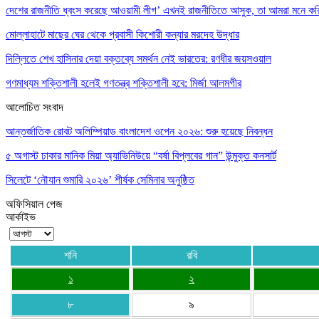
দেশের রাজনীতি ধ্বংস করেছে আওয়ামী লীগ’ এখনই রাজনীতিতে আসুক, তা আমরা মনে ক
মোল্লাহাটে মাছের ঘের থেকে প্রবাসী কিশোরী কন্যার মরদেহ উদ্ধার
দিল্লিতে শেখ হাসিনার দেয়া বক্তব্যে সমর্থন নেই ভারতের: রণধীর জয়সওয়াল
গণমাধ্যম শক্তিশালী হলেই গণতন্ত্র শক্তিশালী হবে: মির্জা আলমগীর
আলোচিত সংবাদ
আন্তর্জাতিক রোবট অলিম্পিয়াড বাংলাদেশ ওপেন ২০২৬: শুরু হয়েছে নিবন্ধন
৫ অগাস্ট ঢাকার মানিক মিয়া অ্যাভিনিউয়ে “বর্ষা বিপ্লবের গান” উন্মুক্ত কনসার্ট
সিলেটে ‘নৌযান শুমারি ২০২৬’ শীর্ষক সেমিনার অনুষ্ঠিত
অফিসিয়াল পেজ
আর্কাইভ
শনি
রবি
১
২
৮
৯