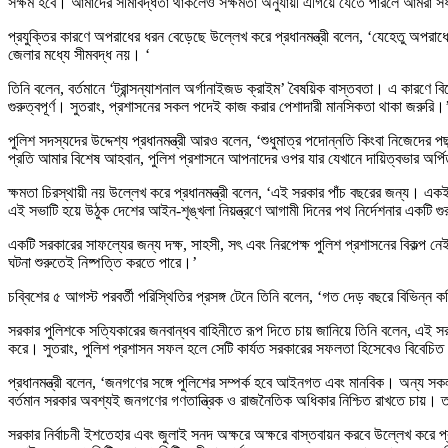
সক্ষম হবে। আমাদের সীমাবদ্ধতা থাকলেও সক্ষমতা অনুযায়ী এগিয়ে যেতে পারলে আমরা
প্রযুক্তির কারণে অপরাধের ধরন বেড়েছে উল্লেখ করে প্রধানমন্ত্রী বলেন, ‘যেহেতু অপরা
জেলার মধ্যে সীমবদ্ধ নয়। ‘
তিনি বলেন, বর্তমানে ‘ট্রান্সন্যাশনাল অর্গানাইজড ক্রাইম’ বৈষয়িক বাস্তবতা। এ কারণে ব
গুরুত্বপূর্ণ। সুতরাং, প্রশাসনের সকল পদেই কাজ করার পেশাদারী মানসিকতা থাকা জরুরি।
পুলিশ সদস্যদের উদ্দেশ্য প্রধানমন্ত্রী আরও বলেন, ‘শুধুমাত্র পদোন্নতি কিংবা নিজেদের 
প্রতি আমার বিশেষ আহবান, পুলিশ প্রশাসনে আপনাদের ওপর যার যেখানে দায়িত্বভার অর্
ক্ষমতা চিরস্থায়ী নয় উল্লেখ করে প্রধানমন্ত্রী বলেন, ‘এই সরকার পাঁচ বছরের জন্য
এই সভাটি হয়ে উঠুক দেশের আইন-শৃঙ্খলা নিয়ন্ত্রণে আগামী দিনের পথ নির্দেশনার একটি গুরুত্ব
একটি সরকারের সাফল্যের জন্য দক্ষ, সাহসী, সৎ এবং নিরপেক্ষ পুলিশ প্রশাসনের বিকল্প 
ঘটনা শুরুতেই নিষ্পত্তি করতে পারে।’
চব্বিশের ৫ আগস্ট পরবর্তী পরিস্থিতির প্রসঙ্গ টেনে তিনি বলেন, ‘গত দেড় বছরে বিভিন্
সরকার পুলিশকে সত্যিকারের জনবান্ধব বাহিনীতে রূপ দিতে চায় জানিয়ে তিনি বলেন, এ
করে। সুতরাং, পুলিশ প্রশাসন সফল হলে সেটি কার্যত সরকারের সফলতা হিসেবেও বিবেচিত
প্রধানমন্ত্রী বলেন, ‘জনগণের সঙ্গে পুলিশের সম্পর্ক হবে আইনগত এবং মানবিক। অন্য স
বর্তমান সরকার অবশ্যই জনগণের গণতান্ত্রিক ও রাজনৈতিক অধিকার নিশ্চিত রাখতে চায়। ত
সরকার নির্বাচনী ইশতেহার এবং জুলাই সনদ অক্ষরে অক্ষরে বাস্তবায়ন করবে উল্লেখ করে প্রধ