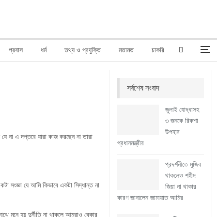
প্রবাস
ধর্ম
তথ্য ও প্রযুক্তি
মতামত
চাকরি
সর্বশেষ সংবাদ
জুলাই যোদ্ধাসহ
৩ জনকে রিকশা
উপহার
েন যে না এ দপ্তরে যারা কাজ করছেন না তারা
প্রধানমন্ত্রীর
প্রদর্শনীতে মুজিব
থাকলেও শহীদ
একটা সংজ্ঞা যে আমি কিভাবে একটা সিদ্ধান্ত না
জিয়া না থাকার
কারণ জানালেন জামায়াত আমির
াঝে মনে হয় দুর্নীতি না থাকলে আমরাও বেকার