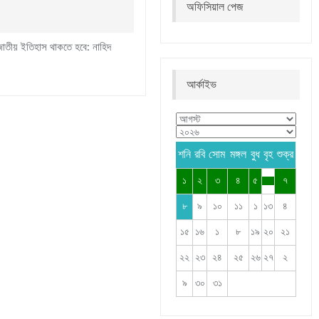
অফিসিয়াল পেজ
 জাতীয় ইতিহাস থাকতে হবে: নাহিদ
আর্কাইভ
শনি
রবি
সোম
মঙ্গল
বুধ
বৃহ
শুক্র
১
২
৩
৪
৫
৭
৮
৯
১০
১১
১
১৩
৪
১৫
১৬
১
৮
১৯
২০
২১
২২
২৩
২৪
২৫
২৬
২৭
২
৯
৩০
৩১