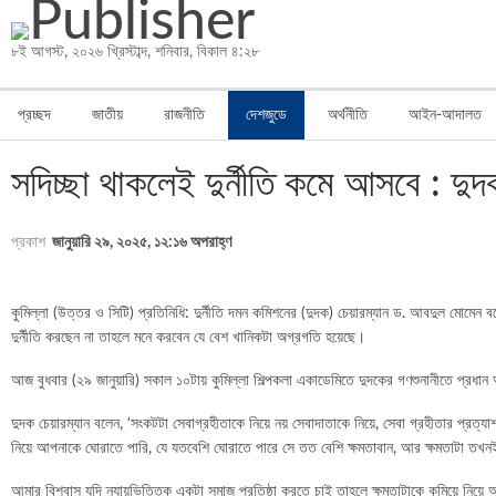
৮ই আগস্ট, ২০২৬ খ্রিস্টাব্দ, শনিবার, বিকাল ৪:২৮
প্রচ্ছদ
জাতীয়
রাজনীতি
দেশজুডে
অর্থনীতি
আইন-আদালত
মিডিয়া
স্বাস্থ্য
লাইফস্টাইল
সদিচ্ছা থাকলেই দুর্নীতি কমে আসবে : দুদ
প্রকাশ
জানুয়ারি ২৯, ২০২৫, ১২:১৬ অপরাহ্ণ
কুমিল্লা (উত্তর ও সিটি) প্রতিনিধি: দুর্নীতি দমন কমিশনের (দুদক) চেয়ারম্যান ড. আবদুল মোমেন বল
দুর্নীতি করছেন না তাহলে মনে করবেন যে বেশ খানিকটা অগ্রগতি হয়েছে।
আজ বুধবার (২৯ জানুয়ারি) সকাল ১০টায় কুমিল্লা শিল্পকলা একাডেমিতে দুদকের গণশুনানীতে প্রধা
দুদক চেয়ারম্যান বলেন, ‘সংকটটা সেবাগ্রহীতাকে নিয়ে নয় সেবাদাতাকে নিয়ে, সেবা গ্রহীতার প্র
নিয়ে আপনাকে ঘোরাতে পারি, যে যতবেশি ঘোরাতে পারে সে তত বেশি ক্ষমতাবান, আর ক্ষমতাটা তখন
আমার বিশ্বাস যদি ন্যায়ভিত্তিক একটা সমাজ প্রতিষ্ঠা করতে চাই তাহলে ক্ষমতাটাকে কমিয়ে নি