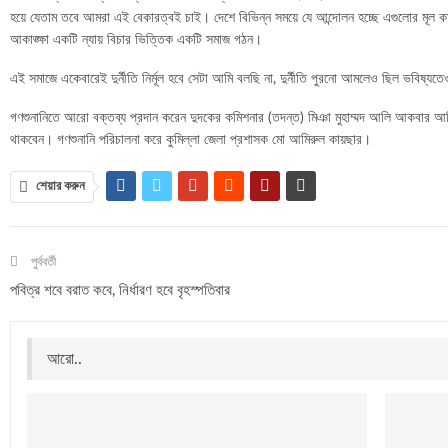
হয়ে যেতাম তবে আমরা এই বেকারত্বই চাই। দেশে বিভিন্ন সময়ে যে আন্দোলন হচ্ছে এগুলোর মূল কার
আকাঙ্ক্ষা একটি ন্যায় বিচার ভিত্তিক একটি সমাজ গঠন।
এই সমাজে একেবারেই দুর্নীতি নির্মূল হবে সেটা আমি বলছি না, দুর্নীতি পুরনো আমলেও ছিল ভবিষ্য
গণশুনানিতে আরো বক্তব্য প্রদান করেন দুদকের কমিশনার (তদন্ত) মিঞা মুহাম্মদ আলি আকবার আজ
থাকবেন। গণশুনানি পরিচালনা করে কুমিল্লা জেলা প্রশাসক মো আমিরুল কায়ছার।
শেয়ার করুন
পুর্ববর্তী
পবিত্র শবে বরাত কবে, নির্ধারণ হবে বৃহস্পতিবার
আরো..