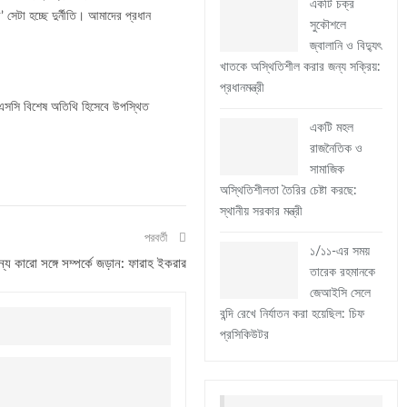
একটি চক্র
েটা হচ্ছে দুর্নীতি। আমাদের প্রধান
সুকৌশলে
জ্বালানি ও বিদ্যুৎ
খাতকে অস্থিতিশীল করার জন্য সক্রিয়:
প্রধানমন্ত্রী
িএসসি বিশেষ অতিথি হিসেবে উপস্থিত
একটি মহল
রাজনৈতিক ও
সামাজিক
অস্থিতিশীলতা তৈরির চেষ্টা করছে:
স্থানীয় সরকার মন্ত্রী
পরবর্তী
১/১১-এর সময়
ন্য কারো সঙ্গে সম্পর্কে জড়ান: ফারাহ ইকরার
তারেক রহমানকে
জেআইসি সেলে
বন্দি রেখে নির্যাতন করা হয়েছিল: চিফ
প্রসিকিউটর