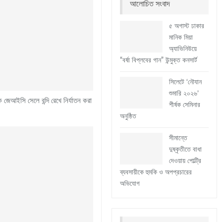
আলোচিত সংবাদ
৫ অগাস্ট ঢাকার
মানিক মিয়া
অ্যাভিনিউয়ে
“বর্ষা বিপ্লবের গান” উন্মুক্ত কনসার্ট
সিলেটে ‘নৌযান
শুমারি ২০২৬’
েআইসি সেলে বন্দি রেখে নির্যাতন করা
শীর্ষক সেমিনার
অনুষ্ঠিত
সীমান্তে
দুষ্কৃতীতে বাধা
দেওয়ায় পোল্ট্রি
ব্যবসায়ীকে হুমকি ও অপপ্রচারের
অভিযোগ