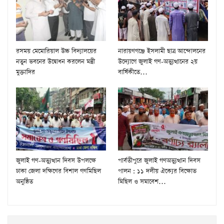
রসময় মেমোরিয়াল উচ্চ বিদ্যালয়ের
নারায়ণগঞ্জে ইসলামী ছাত্র আন্দোলনের
নতুন ভবনের উদ্বোধন করলেন মন্ত্রী
উদ্যোগে জুলাই গণ-অভ্যুত্থানের ২য়
মুক্তাদির
বার্ষিকীতে…
জুলাই গণ-অভ্যুত্থান দিবস উপলক্ষে
পার্বতীপুরে জুলাই গণঅভ্যুত্থান দিবস
ঢাকা জেলা দক্ষিণের বিশাল গণমিছিল
পালন : ১১ দলীয় ঐক্যের বিক্ষোভ
অনুষ্ঠিত
মিছিল ও সমাবেশ…