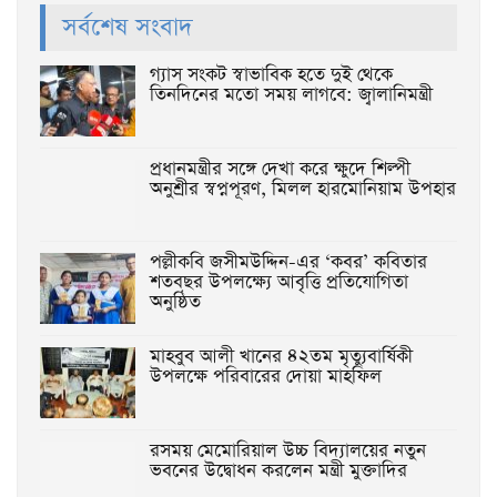
সর্বশেষ সংবাদ
গ্যাস সংকট স্বাভাবিক হতে দুই থেকে
তিনদিনের মতো সময় লাগবে: জ্বালানিমন্ত্রী
প্রধানমন্ত্রীর সঙ্গে দেখা করে ক্ষুদে শিল্পী
অনুশ্রীর স্বপ্নপূরণ, মিলল হারমোনিয়াম উপহার
পল্লীকবি জসীমউদ্দিন-এর ‘কবর’ কবিতার
শতবছর উপলক্ষ্যে আবৃত্তি প্রতিযোগিতা
অনুষ্ঠিত
মাহবুব আলী খানের ৪২তম মৃত্যুবার্ষিকী
উপলক্ষে পরিবারের দোয়া মাহফিল
রসময় মেমোরিয়াল উচ্চ বিদ্যালয়ের নতুন
ভবনের উদ্বোধন করলেন মন্ত্রী মুক্তাদির