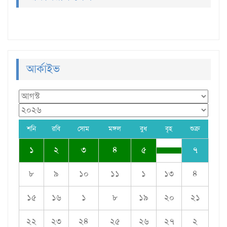
আর্কাইভ
শনি
রবি
সোম
মঙ্গল
বুধ
বৃহ
শুক্র
১
২
৩
৪
৫
৭
৮
৯
১০
১১
১
১৩
৪
১৫
১৬
১
৮
১৯
২০
২১
২২
২৩
২৪
২৫
২৬
২৭
২