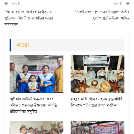
পুর্ববর্তী
পরবর্তী
শিশু আছিয়াকে পাষবিক নির্যাতনের
সিলেট জেলা প্রশাসনের উদ্যোগে জাতীয়
প্রতিবাদে সিলেট জেলা মহিলা দলের
দুর্যোগ প্রস্তুতি দিবস পালিত
মানববন্ধন
আরো..
পল্লীকবি জসীমউদ্দিন-এর ‘কবর’
মাহবুব আলী খানের ৪২তম মৃত্যুবার্ষিকী
কবিতার শতবছর উপলক্ষ্যে আবৃত্তি
উপলক্ষে পরিবারের দোয়া মাহফিল
প্রতিযোগিতা অনুষ্ঠিত