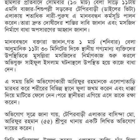
হামলার প্রতিবাদে সোমবার (১০ মার্চ) বেলা সাড়ে ১১টায়
এমসি বাজার-শিশুপল্লী সড়কের টেপিরবাড়ী (ডাইলের ভিটা)
এলাকায় শতাধিক নারী-পুরুষ এ মানববন্ধন কর্মসূচি পালন
করেন। তারা দ্রুত দোষীদের শাস্তির দাবি জানান এবং মসজিদ
নির্মাণে বাধা অপসারণের আহ্বান জানান।
মানববন্ধনে বক্তারা জানান,গত ১ মার্চ (শনিবার) বেলা
আনুমানিক ১১টা ৩০ মিনিটের দিকে স্থানীয় গণ্যমান্য ব্যক্তিদের
উপস্থিতিতে মুসল্লিরা মসজিদের নির্মাণকাজ শুরু করলে
অভিযুক্ত সাইফুল ইসলাম ঘটনাস্থলে উপস্থিত হয়ে কাজে বাধা
দেন।
এ সময় তিনি অভিযোগকারী আরিফুর রহমানকে এলোপাতাড়ি
মারধর করে শরীরের বিভিন্ন স্থানে ফুলা জখম করেন এবং ধাক্কা
দিয়ে মাটিতে ফেলে দেন। পরে স্থানীয়রা এগিয়ে এসে তাকে রক্ষা
করেন।
অভিযোগ সূত্রে জানা যায়, টেপিরবাড়ী এলাকার বাসিন্দা মো.
আরিফুর রহমান (৫৫) শ্রীপুর থানায় একটি লিখিত অভিযোগ
দায়ের করেন।