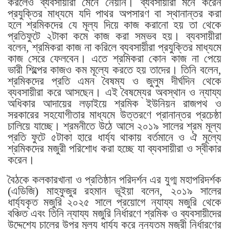
করলেও ব্যবসায়ীরা মেনে নেয়নি। ব্যবসায়ীরা মনে করেন
প্রযুক্তির মাধ্যমে যদি পাথর অপসারণ বা স্থানান্তর করা
হলে শ্রমিকদের যে মূল্য দিয়ে কাজ করানো হয় তা থেকে
প্রতিফুটে ২টাকা কমে কাজ করা সম্ভব হয়। ব্যবসায়ীরা
বলেন, শ্রমিকরা কাজ না করিলে ব্যবসায়ীরা প্রযুক্তির মাধ্যমে
কাজ সেরে ফেলবেন। এতে শ্রমিকরা কোন কাজ না পেয়ে
ভারী শিল্পের কাজও কম মূল্যে করতে হয় তাদের। তিনি বলেন,
শ্রমিকদের প্রতি এমন বৈষম্য ও জুলুম দীর্ঘদিন থেকে
ব্যবসায়ীরা করে আসছেন। এই বৈষম্যের অবস্থান ও ন্যায্য
অধিকার আদায়ের লড়াইয়ে শ্রমিক ইউনিয়ন রাজপথ ও
সরকারের সহযোগীতার মাধ্যমে উত্তরণে প্রানান্তর প্রচেষ্ঠা
চালিয়ে যাচ্ছে। শ্রমনীতে উঠে আসে ২০১৯ সালের শ্রম মূল্য
প্রতি ফুটে ৫টাকা হারে ধার্য্য থাকায় বর্তমানে ও ঐ মূল্যে
শ্রমিকদের মজুরী পরিশোধ করা হচ্ছে যা ব্যবসায়ীরা ও স্বীকার
করেন।
বৈঠকে কলকারখানা ও প্রতিষ্ঠান পরিদর্শন এর যুগ্ম মহাপরিদর্শক
(এডিজি) মাহফুজুর রহমান ভূইয়া বলেন, ২০১৯ সালের
ধার্য্যকৃত মজুরি ২০২৫ সালে প্রয়োগে ন্যায্য মজুরি থেকে
বঞ্চিত এবং তিনি ন্যায্য মজুরি নির্ধারণে শ্রমিক ও ব্যবসায়ীদের
উদ্দেশ্যে চালের উপর মূল্য ধার্য্য করে নুন্যতম মজুরী নির্ধারণের