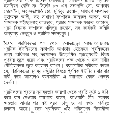
শ্রমিকদের পক্ষে ছিলেন লোভাছড়া লোড-আনলোড শ্রমিক
ইউনিয়ন রেজি নং সিলেট ৮০ এর সভাপতি মো. আখতার
হোসেইন, সহ-সভাপতি মো. মুহিবুর রহমান, সাধারণ সম্পাদক
মুহাম্মমদ আলী, সহ সাধারণ সম্পাদক কামরুল আলম, অর্থ
সম্পাদক শহীদুল্লাহ কাওছার, প্রচার সম্পাদক ফারুক আহমদ,
শ্রম বিষয়ক সম্পাদক খলিলুর রহমান, সহ কার্যকরী কমিটি
অন্যান্য নেতৃবৃন্দ ও শ্রমিক সদস্যবৃন্দ।
বৈঠকে শ্রমিকদের পক্ষ থেকে লোভাছড়া লোড-আনলোড
শ্রমিক ইউনিয়নের সভাপতি আখতার হোসেইন শ্রমিকদের
নায্য অধিকার সহ দরখাস্তে উল্লেখিত প্রত্যেকটি বিষয়
পুণরায় তুলে ধরেন এবং শ্রমিকদের পক্ষ থেকে ৭ দফা দাবীর
যৌক্তিকতা তুলে বক্তব্য রাখেন। ব্যবসায়ীরা স্বীকার করেন
যে, শ্রমিকদের ন্যায্য মজুরির বিষয়ে শ্রমিক ইউনিয়ন বার বার
দাবী করে আসলেও ব্যবসায়ীরা এ ব্যাপারে কোন গুরুত্ব
দেননি।
শ্রমিকদের শ্রমের ন্যায্যতার জায়গা থেকে প্রতি ফুটে ১ ইঞ্চি
করে কম দেওয়ার ব্যাপারে বলেন, আওয়ামী লীগ সরকার
ক্ষমতায় আসার পর এই প্রথা চালু হয় যা এখনো পর্যন্ত
চলমান আছে। তবে শ্রমিকরা এই পরিমাপের বিরোধীতা