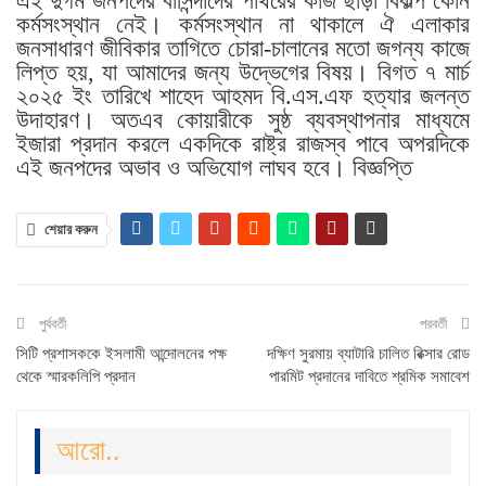
এই দুর্গম জনপদের বাসিন্দাদের পাথরের কাজ ছাড়া বিকল্প কোন
কর্মসংস্থান নেই। কর্মসংস্থান না থাকালে ঐ এলাকার
জনসাধারণ জীবিকার তাগিতে চোরা-চালানের মতো জগন্য কাজে
লিপ্ত হয়, যা আমাদের জন্য উদ্ভেগের বিষয়। বিগত ৭ মার্চ
২০২৫ ইং তারিখে শাহেদ আহমদ বি.এস.এফ হত্যার জলন্ত
উদাহারণ। অতএব কোয়ারীকে সুষ্ঠ ব্যবস্থাপনার মাধ্যমে
ইজারা প্রদান করলে একদিকে রাষ্ট্র রাজস্ব পাবে অপরদিকে
এই জনপদের অভাব ও অভিযোগ লাঘব হবে। বিজ্ঞপ্তি
শেয়ার করুন
পুর্ববর্তী
পরবর্তী
সিটি প্রশাসককে ইসলামী আন্দোলনের পক্ষ
দক্ষিণ সুরমায় ব্যাটারি চালিত রিক্সার রোড
থেকে স্মারকলিপি প্রদান
পারমিট প্রদানের দাবিতে শ্রমিক সমাবেশ
আরো..