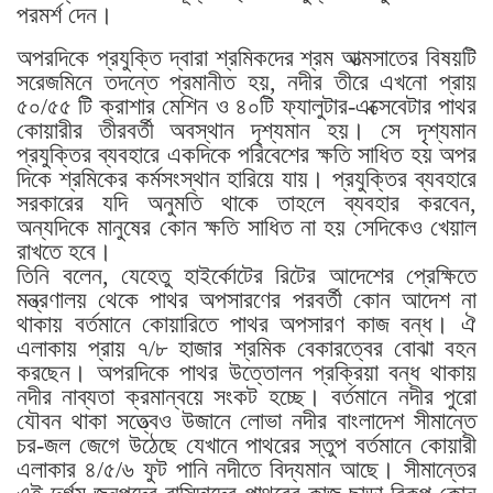
পরমর্শ দেন।
অপরদিকে প্রযুক্তি দ্বারা শ্রমিকদের শ্রম আত্মসাতের বিষয়টি
সরেজমিনে তদন্তে প্রমানীত হয়, নদীর তীরে এখনো প্রায়
৫০/৫৫ টি ক্রাশার মেশিন ও ৪০টি ফ্যালুটার-এক্সেবেটার পাথর
কোয়ারীর তীরবর্তী অবস্থান দৃশ্যমান হয়। সে দৃশ্যমান
প্রযুক্তির ব্যবহারে একদিকে পরিবেশের ক্ষতি সাধিত হয় অপর
দিকে শ্রমিকের কর্মসংস্থান হারিয়ে যায়। প্রযুক্তির ব্যবহারে
সরকারের যদি অনুমতি থাকে তাহলে ব্যবহার করবেন,
অন্যদিকে মানুষের কোন ক্ষতি সাধিত না হয় সেদিকেও খেয়াল
রাখতে হবে।
তিনি বলেন, যেহেতু হাইর্কোটের রিটের আদেশের প্রেক্ষিতে
মন্ত্রণালয় থেকে পাথর অপসারণের পরবর্তী কোন আদেশ না
থাকায় বর্তমানে কোয়ারিতে পাথর অপসারণ কাজ বন্ধ। ঐ
এলাকায় প্রায় ৭/৮ হাজার শ্রমিক বেকারত্বের বোঝা বহন
করছেন। অপরদিকে পাথর উত্তোলন প্রক্রিয়া বন্ধ থাকায়
নদীর নাব্যতা ক্রমান্বয়ে সংকট হচ্ছে। বর্তমানে নদীর পুরো
যৌবন থাকা সত্ত্বেও উজানে লোভা নদীর বাংলাদেশ সীমান্তে
চর-জল জেগে উঠেছে যেখানে পাথরের স্তুপ বর্তমানে কোয়ারী
এলাকার ৪/৫/৬ ফুট পানি নদীতে বিদ্যমান আছে। সীমান্তের