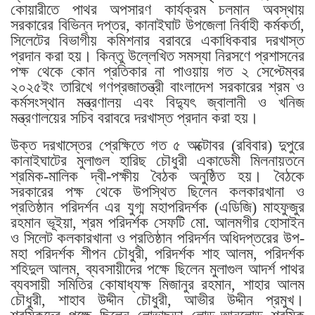
কোয়ারীতে পাথর অপসারণ কার্যক্রম চলমান অবস্থায়
সরকারের বিভিন্ন দপ্তর, কানাইঘাট উপজেলা নির্বাহী কর্মকর্তা,
সিলেটের বিভাগীয় কমিশনার বরাবরে একাধিকবার দরখাস্ত
প্রদান করা হয়। কিন্তু উল্লেখিত সমস্যা নিরসণে প্রশাসনের
পক্ষ থেকে কোন প্রতিকার না পাওয়ায় গত ২ সেপ্টেম্বর
২০২৫ইং তারিখে গণপ্রজাতন্ত্রী বাংলাদেশ সরকারের শ্রম ও
কর্মসংস্থান মন্ত্রণালয় এবং বিদ্যুৎ জ্বালানী ও খনিজ
মন্ত্রণালয়ের সচিব বরাবরে দরখাস্ত প্রদান করা হয়।
উক্ত দরখাস্তের প্রেক্ষিতে গত ৫ অক্টোবর (রবিবার) দুপুরে
কানাইঘাটের মুলাগুল হারিছ চৌধুরী একাডেমী মিলনায়তনে
শ্রমিক-মালিক দ্বী-পক্ষীয় বৈঠক অনুষ্ঠিত হয়। বৈঠকে
সরকারের পক্ষ থেকে উপস্থিত ছিলেন কলকারখানা ও
প্রতিষ্ঠান পরিদর্শন এর যুগ্ম মহাপরিদর্শক (এডিজি) মাহফুজুর
রহমান ভূইয়া, শ্রম পরিদর্শক সেফটি মো. আলমগীর হোসাইন
ও সিলেট কলকারখানা ও প্রতিষ্ঠান পরিদর্শন অধিদপ্তরের উপ-
মহা পরিদর্শক শীপন চৌধুরী, পরিদর্শক শাহ আলম, পরিদর্শক
শহিদুল আলম, ব্যবসায়ীদের পক্ষে ছিলেন মুলাগুল আদর্শ পাথর
ব্যবসায়ী সমিতির কোষাধ্যক্ষ মিজানুর রহমান, শাহার আলম
চৌধুরী, শাহাব উদ্দীন চৌধুরী, আভীর উদ্দীন প্রমুখ।