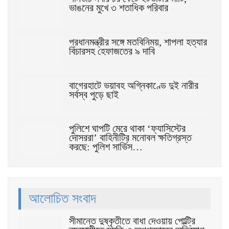
ভাঙনের মুখে ৩ শতাধিক পরিবার
প্রধানমন্ত্রীর সঙ্গে মতবিনিময়, শাপলা হত্যার
বিচারসহ হেফাজতের ৯ দাবি
বাগেরহাটে ভয়াবহ অগ্নিকাণ্ডে দুই নারীর
সর্বস্ব পুড়ে ছাই
পুলিশে ঘাপটি মেরে থাকা ‘ফ্যাসিস্টের
দোসররা’ বাহিনীটির মনোবল ক্ষতিগ্রস্ত
করছে: পুলিশ সার্ভিস…
আলোচিত সংবাদ
সীমান্তে দুষ্কৃতীতে বাধা দেওয়ায় পোল্ট্রি