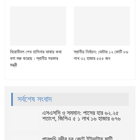
বিরোধীদল শেখ হাসিনার ভাষায় কথা
স্থানীয় নির্বাচন: ভোটার ১২ কোটি ৮৬
বলা শুরু করেছে : স্থানীয় সরকার
লাখ ৩২ হাজার ৫৫৫ জন
মন্ত্রী
সর্বশেষ সংবাদ
এসএসসি ও সমমান: পাসের হার ৬২.২৫
শতাংশ, জিপিএ ৫ ১ লাখ ১৬ হাজার ৬৭৬
পানগুচি নদীর চর কেটে ইটভাটায় মাটি,