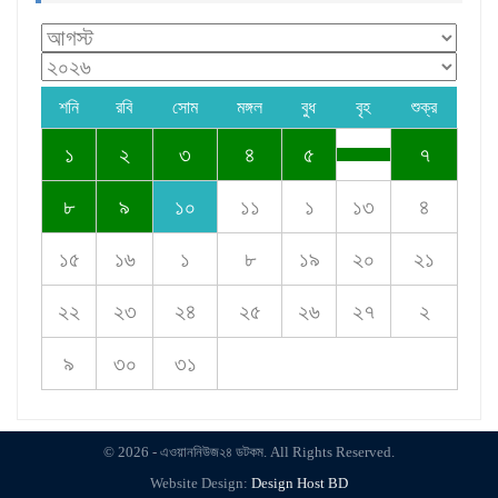
শনি
রবি
সোম
মঙ্গল
বুধ
বৃহ
শুক্র
১
২
৩
৪
৫
৭
৮
৯
১০
১১
১
১৩
৪
১৫
১৬
১
৮
১৯
২০
২১
২২
২৩
২৪
২৫
২৬
২৭
২
৯
৩০
৩১
© 2026 - এওয়াননিউজ২৪ ডটকম. All Rights Reserved.
Website Design:
Design Host BD