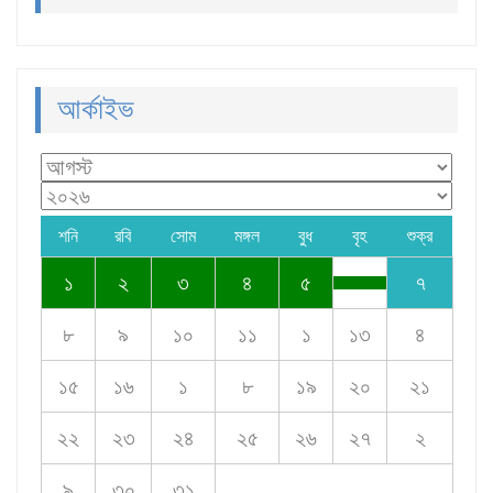
আর্কাইভ
শনি
রবি
সোম
মঙ্গল
বুধ
বৃহ
শুক্র
১
২
৩
৪
৫
৭
৮
৯
১০
১১
১
১৩
৪
১৫
১৬
১
৮
১৯
২০
২১
২২
২৩
২৪
২৫
২৬
২৭
২
৯
৩০
৩১