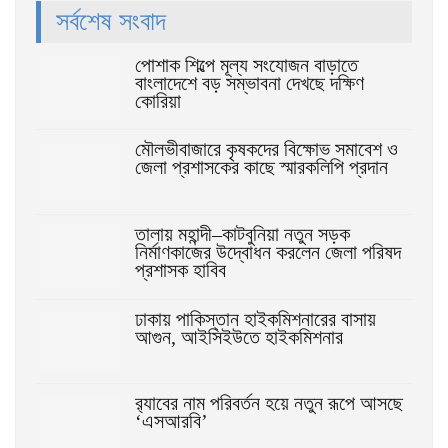
সর্বশেষ সংবাদ
পোশাক শিল্পে মূল্য সংযোজন বাড়াতে
বাংলাদেশে বড় সম্ভাবনা দেখছে দক্ষিণ
কোরিয়া
মৌলভীবাজারে কৃষকদের বিক্ষোভ সমাবেশ ও
জেলা প্রশাসকের কাছে স্মারকলিপি প্রদান
তালায় মহান্দী–কাটবুনিয়া নতুন সড়ক
নির্মাণকাজের উদ্বোধন করলেন জেলা পরিষদ
প্রশাসক হাবিব
ঢাকায় পাকিস্তান হাইকমিশনারের বাসায়
আগুন, আইসিইউতে হাইকমিশনার
র‌্যাবের নাম পরিবর্তন হয়ে নতুন রূপে আসছে
‘এসআরবি’