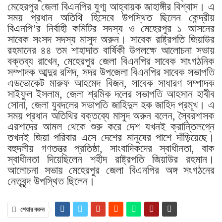
মেহেরপুর জেলা বিএনপির যুগ্ম আহ্বায়ক জাহাঙ্গীর বিশ্বাস। এ
সময় প্রধান অতিথি হিসেবে উপস্থিত ছিলেন কেন্দ্রীয়
বিএনপি’র নির্বাহী কমিটির সদস্য ও মেহেরপুর ১ আসনের
সাবেক সংসদ সদস্য মাসুদ অরুন। সাবেক রাষ্ট্রপতি জিয়াউর
রহমানের ৪৪ তম শাহাদাত বার্ষিকী উপলক্ষে আলোচনা সভায়
বক্তব্য রাখেন, মেহেরপুর জেলা বিএনপির সাবেক সাংগঠনিক
সম্পাদক আব্দুর রশিদ, সদর উপজেলা বিএনপির সাবেক সভাপতি
এডভোকেট মারুফ আহমেদ বিজন, সাবেক সাধারণ সম্পাদক
সাইফুল ইসলাম, জেলা শ্রমিক দলের সভাপতি আহসান হাবীব
সোনা, জেলা যুবদলের সভাপতি জাহিদুল হক জাহিদ প্রমূখ। এ
সময় প্রধান অতিথির বক্তব্যে মাসুদ অরুন বলেন, স্বৈরশাসক
এরশাদের আমল থেকে শুরু করে দেশ যখনই ক্রান্তিলগ্নে
তখনই জিয়া পরিবার এসে দেশের মানুষের পাশে দাঁড়িয়েছে।
বহুদলীয় গণতন্ত্র প্রতিষ্ঠা, সাংবাদিকদের স্বাধীনতা, বাক
স্বাধীনতা দিয়েছিলেন শহীদ রাষ্ট্রপতি জিয়াউর রহমান।
আলোচনা সভায় মেহেরপুর জেলা বিএনপির অঙ্গ সংগঠনের
নেতৃবৃন্দ উপস্থিত ছিলেন।
শেয়ার করুন