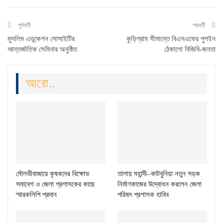
পুর্ববর্তী
পরবর্তী
মুসলিম এডুকেশন সোসাইটির
কুড়িগ্রাম সীমান্তে বিএসএফের পুশইন
আন্তর্জাতিক সেমিনার অনুষ্ঠিত
ঠেকালো বিজিবি-জনতা
আরো..
মৌলভীবাজারে কৃষকদের বিক্ষোভ
তালায় মহান্দী–কাটবুনিয়া নতুন সড়ক
সমাবেশ ও জেলা প্রশাসকের কাছে
নির্মাণকাজের উদ্বোধন করলেন জেলা
স্মারকলিপি প্রদান
পরিষদ প্রশাসক হাবিব