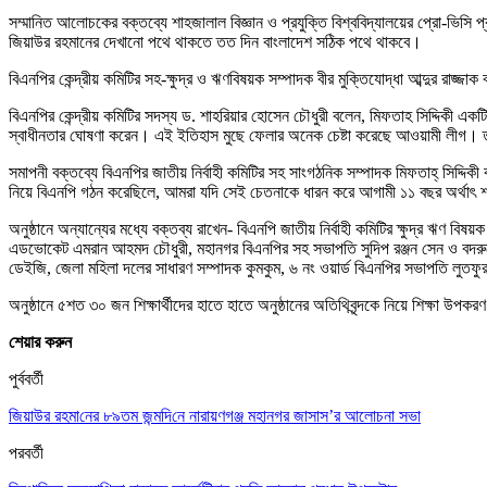
সম্মানিত আলোচকের বক্তব্যে শাহজালাল বিজ্ঞান ও প্রযুক্তি বিশ্ববিদ্যালয়ের প্রো-ভিসি 
জিয়াউর রহমানের দেখানো পথে থাকতে তত দিন বাংলাদেশ সঠিক পথে থাকবে।
বিএনপির কেন্দ্রীয় কমিটির সহ-ক্ষুদ্র ও ঋণবিষয়ক সম্পাদক বীর মুক্তিযোদ্ধা আব্দুর রাজ্
বিএনপির কেন্দ্রীয় কমিটির সদস্য ড. শাহরিয়ার হোসেন চৌধুরী বলেন, মিফতাহ সিদ্দি
স্বাধীনতার ঘোষণা করেন। এই ইতিহাস মুছে ফেলার অনেক চেষ্টা করেছে আওয়ামী লীগ। ত
সমাপনী বক্তব্যে বিএনপির জাতীয় নির্বাহী কমিটির সহ সাংগঠনিক সম্পাদক মিফতাহ্ সিদ্দিকী
নিয়ে বিএনপি গঠন করেছিলে, আমরা যদি সেই চেতনাকে ধারন করে আগামী ১১ বছর অর্থাৎ শহীদ
অনুষ্ঠানে অন্যান্যের মধ্যে বক্তব্য রাখেন- বিএনপি জাতীয় নির্বাহী কমিটির ক্ষুদ্র ঋণ বি
এডভোকেট এমরান আহমদ চৌধুরী, মহানগর বিএনপির সহ সভাপতি সুদিপ রঞ্জন সেন ও বদরুদ্দ
ডেইজি, জেলা মহিলা দলের সাধারণ সম্পাদক কুমকুম, ৬ নং ওয়ার্ড বিএনপির সভাপতি লুত
অনুষ্ঠানে ৫শত ৩০ জন শিক্ষার্থীদের হাতে হাতে অনুষ্ঠানের অতিথিবৃন্দকে নিয়ে শিক্ষা উপ
শেয়ার করুন
পুর্ববর্তী
জিয়াউর রহমা‌নের ৮৯তম জন্মদি‌নে নারায়ণগঞ্জ মহানগর জাসাস’র আলোচনা সভা
পরবর্তী