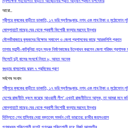
দ্বিপাক্ষিক সহযোগিতা বাড়াতে আর্জেন্টিনার প্রতি আহ্বান প্রধান উপদেষ্টার
আরো..
শ্রীপুরে কৃষকের বাড়ীতে ডাকাতি, ১৭ ভরি স্বর্ণালঙ্কার, নগদ এক লাখ টাকা ও মুঠোফোন লু
মোল্লাহাটে মাছের ঘের থেকে প্রবাসী কিশোরী কন্যার মরদেহ উদ্ধার
মৌলভীবাজারে কৃষকদের বিক্ষোভ সমাবেশ ও জেলা প্রশাসকের কাছে স্মারকলিপি প্রদান
তালায় মহান্দী–কাটবুনিয়া নতুন সড়ক নির্মাণকাজের উদ্বোধন করলেন জেলা পরিষদ প্রশাসক হ
সিলেটে দুই বাসের সংঘর্ষে নিহত ৮, আহত অনেক
বগুড়ায় বাসচাপায় ঝরল ৭ শ্রমিকের প্রাণ
সর্বশেষ সংবাদ
শ্রীপুরে কৃষকের বাড়ীতে ডাকাতি, ১৭ ভরি স্বর্ণালঙ্কার, নগদ এক লাখ টাকা ও মুঠোফোন লু
দেশের রাজনীতি ধ্বংস করেছে আওয়ামী লীগ’ এখনই রাজনীতিতে আসুক, তা আমরা মনে ক
মোল্লাহাটে মাছের ঘের থেকে প্রবাসী কিশোরী কন্যার মরদেহ উদ্ধার
দিল্লিতে শেখ হাসিনার দেয়া বক্তব্যে সমর্থন নেই ভারতের: রণধীর জয়সওয়াল
গণমাধ্যম শক্তিশালী হলেই গণতন্ত্র শক্তিশালী হবে: মির্জা আলমগীর