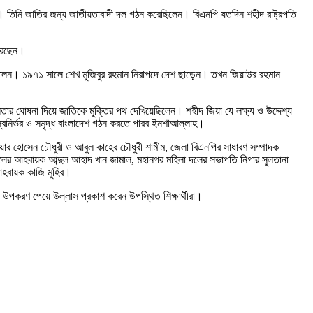
িলেন। তিনি জাতির জন্য জাতীয়তাবাদী দল গঠন করেছিলেন। বিএনপি যতদিন শহীদ রাষ্ট্রপতি
করেছেন।
িলেন। ১৯৭১ সালে শেখ মুজিবুর রহমান নিরাপদে দেশ ছাড়েন। তখন জিয়াউর রহমান
ধীনতার ঘোষনা দিয়ে জাতিকে মুক্তির পথ দেখিয়েছিলেন। শহীদ জিয়া যে লক্ষ্য ও উদ্দেশ্য
স্বনির্ভর ও সমৃদ্ধ বাংলাদেশ গঠন করতে পারব ইনশাআল্লাহ।
 শাহরিয়ার হোসেন চৌধুরী ও আবুল কাহের চৌধুরী শামীম, জেলা বিএনপির সাধারণ সম্পাদক
দলের আহবায়ক আব্দুল আহাদ খান জামাল, মহানগর মহিলা দলের সভাপতি নিগার সুলতানা
আহবায়ক কাজি মুহিব।
্ষা উপকরণ পেয়ে উল্লাস প্রকাশ করেন উপস্থিত শিক্ষার্থীরা।