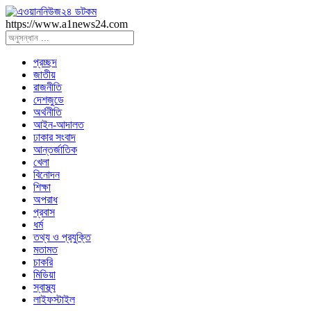
https://www.a1news24.com
প্রচ্ছদ
জাতীয়
রাজনীতি
দেশজুডে
অর্থনীতি
আইন-আদালত
ঢাকার সংবাদ
আন্তর্জাতিক
খেলা
বিনোদন
শিক্ষা
অপরাধ
প্রবাস
ধর্ম
তথ্য ও প্রযুক্তি
মতামত
চাকরি
মিডিয়া
স্বাস্থ্য
লাইফস্টাইল