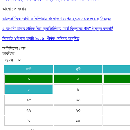
আলোচিত সংবাদ
আন্তর্জাতিক রোবট অলিম্পিয়াড বাংলাদেশ ওপেন ২০২৬: শুরু হয়েছে নিবন্ধন
৫ অগাস্ট ঢাকার মানিক মিয়া অ্যাভিনিউয়ে “বর্ষা বিপ্লবের গান” উন্মুক্ত কনসার্ট
সিলেটে ‘নৌযান শুমারি ২০২৬’ শীর্ষক সেমিনার অনুষ্ঠিত
অফিসিয়াল পেজ
আর্কাইভ
শনি
রবি
১
২
৮
৯
১৫
১৬
২২
২৩
৯
৩০