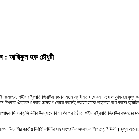
বে : আরিফুল হক চৌধুরী
ী বলেছেন, শহীদ রাষ্ট্রপতি জিয়াউর রহমান মহান স্বাধীনতার ঘোষনা দিয়ে সম্মূখসমরে যুদ্ধ 
মুসলিম বিশ্বকে ঐক্যবদ্ধ করার উদ্যোগ নেয়ার করনেই হয়তো তাকে শাহাদাত বরণ করতে হয়েছি
সম্পাদক মিফতাহ্ সিদ্দিকীর উদ্যোগে বিএনপির প্রতিষ্ঠাতা শহীদ রাষ্ট্রপতি জিয়াউর রহমানের ৮
ন বিএনপির জাতীয় নির্বাহী কমিটির সহ সাংগঠনিক সম্পাদক মিফতাহ্ সিদ্দিকী। মূখ্য আলোচক