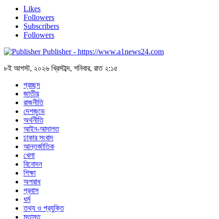
Likes
Followers
Subscribers
Followers
Publisher - https://www.a1news24.com
৮ই আগস্ট, ২০২৬ খ্রিস্টাব্দ, শনিবার, রাত ২:১৫
প্রচ্ছদ
জাতীয়
রাজনীতি
দেশজুডে
অর্থনীতি
আইন-আদালত
ঢাকার সংবাদ
আন্তর্জাতিক
খেলা
বিনোদন
শিক্ষা
অপরাধ
প্রবাস
ধর্ম
তথ্য ও প্রযুক্তি
মতামত