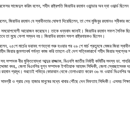
প্রফেসর সাজেদুল করিম বলেন, শহীদ রাষ্ট্রপতি জিয়াউর রহমান ওয়ান্ডার অব দ্যা ওয়ার্ল্ড ছ
জাক বলেন, জিয়াউর রহমান যে স্বাধীনতার ঘোষণা দিয়েছিলেন, তা শেখ মুজিবুর রহমানও স্বীকার 
কী একটি সময়োপযোগী আয়োজন করেছেন। তাকে ধন্যবাদ জানাই। জিয়াউর রহমান সফল সৈনিক ছ
বে তা মুছে ফেলা সম্ভব নয়। জিয়াউর রহমান সফল রাষ্ট্রনায়কও ছিলেন।
 বলেন, ২৫শে মার্চের ভয়াবহ গণহত্যা শুরু হওয়ার পর ২৬ শে মার্চ প্রত্যুষে মেজর জিয়া স্বা
 জিয়ার জন্মশতবর্ষ পর্যন্ত কাজ করি তাহলে এই দেশ সত্যিকারার্থে শহীদ জিয়ার স্বপ্নের 
ষয়ক সহ সম্পদক বীর মুক্তিযোদ্ধা আব্দুর রাজ্জাক, বিএনপি জাতীয় নির্বাহী কমিটির সদস্য ডা.
োজা বদর,, জেলা বিএনপির যুগ্ন সম্পাদক ইশতিয়াক আহমদ সিদ্দিকী, জেলা স্বেচ্ছাসেবক 
ফুর রহমান প্রমূখ। শুরতেই পবিত্র কোরআন থেকে তেলাওয়াত করেন ৩৬ নং ওয়ার্ড বিএনপির 
করণ সামগ্রী ও প্রায় দেড় হাজার মানুষের মধ্যে খাবার পৌঁছে দেন মিফতাহ সিদ্দিকী। এসময় শিক