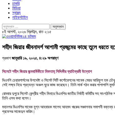
চাকরি
মিডিয়া
স্বাস্থ্য
লাইফস্টাইল
৮ই আগস্ট, ২০২৬ খ্রিস্টাব্দ, রাত ২:১৫
শহীদ জিয়ার জীবনাদর্শ আগামী প্রজন্মের কাছে তুলে ধরতে হ
প্রকাশ
জানুয়ারি ১৯, ২০২৫, ৪:২৯ অপরাহ্ণ
সিলেটে শহীদ জিয়ার জন্মবার্ষিকীতে মিফতাহ্ সিদ্দিকীর ব্যাতিক্রমী উদ্যোগ
বিএনপি চেয়ারপার্সনের উপদেষ্টা ও সিলেট সিটি কর্পোরেশনের সাবেক মেয়র আরিফুল হক চৌধুর
সেই লক্ষ্য নিয়ে প্রত্যন্ত অঞ্চল ঘুরে কাজ করেছেন। তিনি সার্ক গঠন করার পাশাপাশি 
রোববার দুপুরে সিলেট কেন্দ্রীয় শহীদ মিনারে বিএনপির জাতীয় নির্বাহী কমিটির সহ সাংগঠনিক 
তিনি এসব কথা বলেন।
মহানগর বিএনপির সাবেক যুগ্ন আহবায়ক সালেহ আহমদ খছরুর সঞ্চালনায় সমাপনী বক্তব্য রাখে
প্রফেসর সাজেদুল করিম।