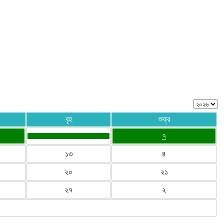
বৃহ
শুক্র
৭
১৩
৪
২০
২১
২৭
২