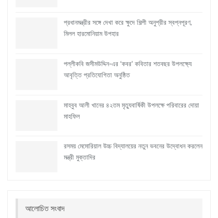
প্রধানমন্ত্রীর সঙ্গে দেখা করে ক্ষুদে শিল্পী অনুশ্রীর স্বপ্নপূরণ,
মিলল হারমোনিয়াম উপহার
পল্লীকবি জসীমউদ্দিন-এর ‘কবর’ কবিতার শতবছর উপলক্ষ্যে
আবৃত্তি প্রতিযোগিতা অনুষ্ঠিত
মাহবুব আলী খানের ৪২তম মৃত্যুবার্ষিকী উপলক্ষে পরিবারের দোয়া
মাহফিল
রসময় মেমোরিয়াল উচ্চ বিদ্যালয়ের নতুন ভবনের উদ্বোধন করলেন
মন্ত্রী মুক্তাদির
আলোচিত সংবাদ