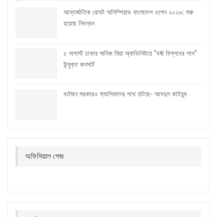
আন্তর্জাতিক রোবট অলিম্পিয়াড বাংলাদেশ ওপেন ২০২৬: শুরু
হয়েছে নিবন্ধন
৫ অগাস্ট ঢাকার মানিক মিয়া অ্যাভিনিউয়ে “বর্ষা বিপ্লবের গান”
উন্মুক্ত কনসার্ট
বর্তমান সরকারও ফ্যাসিবাদের পথে হাটছে- আবদুল কাইয়ূম
অফিসিয়াল পেজ