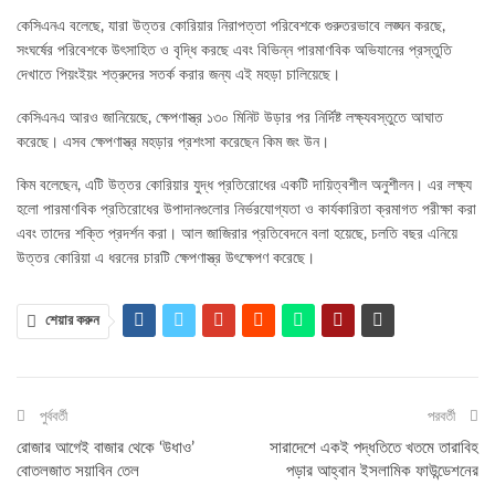
কেসিএনএ বলেছে, যারা উত্তর কোরিয়ার নিরাপত্তা পরিবেশকে গুরুতরভাবে লঙ্ঘন করছে,
সংঘর্ষের পরিবেশকে উৎসাহিত ও বৃদ্ধি করছে এবং বিভিন্ন পারমাণবিক অভিযানের প্রস্তুতি
দেখাতে পিয়ংইয়ং শত্রুদের সতর্ক করার জন্য এই মহড়া চালিয়েছে।
কেসিএনএ আরও জানিয়েছে, ক্ষেপণাস্ত্র ১৩০ মিনিট উড়ার পর নির্দিষ্ট লক্ষ্যবস্তুতে আঘাত
করেছে। এসব ক্ষেপণাস্ত্র মহড়ার প্রশংসা করেছেন কিম জং উন।
কিম বলেছেন, এটি উত্তর কোরিয়ার যুদ্ধ প্রতিরোধের একটি দায়িত্বশীল অনুশীলন। এর লক্ষ্য
হলো পারমাণবিক প্রতিরোধের উপাদানগুলোর নির্ভরযোগ্যতা ও কার্যকারিতা ক্রমাগত পরীক্ষা করা
এবং তাদের শক্তি প্রদর্শন করা। আল জাজিরার প্রতিবেদনে বলা হয়েছে, চলতি বছর এনিয়ে
উত্তর কোরিয়া এ ধরনের চারটি ক্ষেপণাস্ত্র উৎক্ষেপণ করেছে।
শেয়ার করুন
পুর্ববর্তী
পরবর্তী
রোজার আগেই বাজার থেকে ‘উধাও’
সারাদেশে একই পদ্ধতিতে খতমে তারাবিহ
বোতলজাত সয়াবিন তেল
পড়ার আহ্বান ইসলামিক ফাউন্ডেশনের