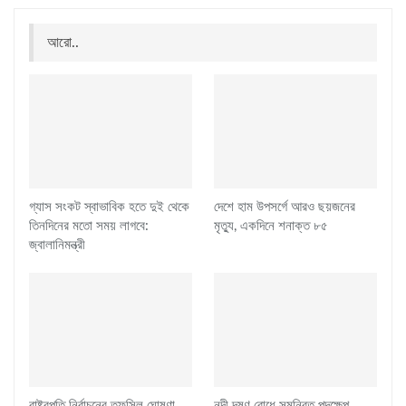
আরো..
গ্যাস সংকট স্বাভাবিক হতে দুই থেকে
দেশে হাম উপসর্গে আরও ছয়জনের
তিনদিনের মতো সময় লাগবে:
মৃত্যু, একদিনে শনাক্ত ৮৫
জ্বালানিমন্ত্রী
রাষ্ট্রপতি নির্বাচনের তফসিল ঘোষণা
নদী দূষণ রোধে সমন্বিত পদক্ষেপ