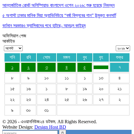
আন্তর্জাতিক রোবট অলিম্পিয়াড বাংলাদেশ ওপেন ২০২৬: শুরু হয়েছে নিবন্ধন
৫ অগাস্ট ঢাকার মানিক মিয়া অ্যাভিনিউয়ে “বর্ষা বিপ্লবের গান” উন্মুক্ত কনসার্ট
বর্তমান সরকারও ফ্যাসিবাদের পথে হাটছে- আবদুল কাইয়ূম
অফিসিয়াল পেজ
আর্কাইভ
শনি
রবি
সোম
মঙ্গল
বুধ
বৃহ
শুক্র
১
২
৩
৪
৫
৭
৮
৯
১০
১১
১
১৩
৪
১৫
১৬
১
৮
১৯
২০
২১
২২
২৩
২৪
২৫
২৬
২৭
২
৯
৩০
৩১
© 2026 - এওয়াননিউজ২৪ ডটকম. All Rights Reserved.
Website Design:
Design Host BD