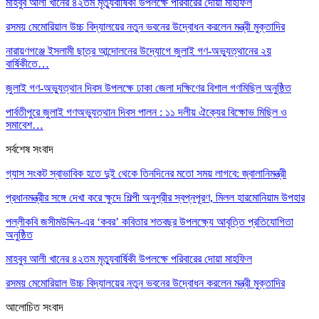
মাহবুব আলী খানের ৪২তম মৃত্যুবার্ষিকী উপলক্ষে পরিবারের দোয়া মাহফিল
রসময় মেমোরিয়াল উচ্চ বিদ্যালয়ের নতুন ভবনের উদ্বোধন করলেন মন্ত্রী মুক্তাদির
নারায়ণগঞ্জে ইসলামী ছাত্র আন্দোলনের উদ্যোগে জুলাই গণ-অভ্যুত্থানের ২য়
বার্ষিকীতে…
জুলাই গণ-অভ্যুত্থান দিবস উপলক্ষে ঢাকা জেলা দক্ষিণের বিশাল গণমিছিল অনুষ্ঠিত
পার্বতীপুরে জুলাই গণঅভ্যুত্থান দিবস পালন : ১১ দলীয় ঐক্যের বিক্ষোভ মিছিল ও
সমাবেশ…
সর্বশেষ সংবাদ
গ্যাস সংকট স্বাভাবিক হতে দুই থেকে তিনদিনের মতো সময় লাগবে: জ্বালানিমন্ত্রী
প্রধানমন্ত্রীর সঙ্গে দেখা করে ক্ষুদে শিল্পী অনুশ্রীর স্বপ্নপূরণ, মিলল হারমোনিয়াম উপহার
পল্লীকবি জসীমউদ্দিন-এর ‘কবর’ কবিতার শতবছর উপলক্ষ্যে আবৃত্তি প্রতিযোগিতা
অনুষ্ঠিত
মাহবুব আলী খানের ৪২তম মৃত্যুবার্ষিকী উপলক্ষে পরিবারের দোয়া মাহফিল
রসময় মেমোরিয়াল উচ্চ বিদ্যালয়ের নতুন ভবনের উদ্বোধন করলেন মন্ত্রী মুক্তাদির
আলোচিত সংবাদ