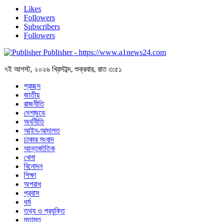
Likes
Followers
Subscribers
Followers
Publisher - https://www.a1news24.com
৭ই আগস্ট, ২০২৬ খ্রিস্টাব্দ, শুক্রবার, রাত ৩:৫১
প্রচ্ছদ
জাতীয়
রাজনীতি
দেশজুডে
অর্থনীতি
আইন-আদালত
ঢাকার সংবাদ
আন্তর্জাতিক
খেলা
বিনোদন
শিক্ষা
অপরাধ
প্রবাস
ধর্ম
তথ্য ও প্রযুক্তি
মতামত