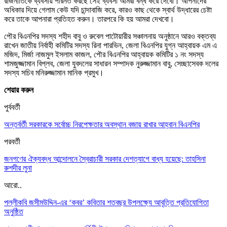
রাজনীতিকে ব্যবসায় পরিনত করছে সেই ব্যবসা আমরা বন্ধ করে দেবো। আপনাদের
অধিকার দিয়ে গেলাম কেউ যদি চান্দাবাজি করে, কারও কাছ থেকে স্বার্থ উদ্ধারের চেষ্টা
করে তাকে আপনারা প্রতিহত করুন। তারপরে কি হয় আমরা দেখবো।
পৌর বিএনপির সদস্য শহীদ বাবু ও রুবেল পাটোয়ারীর সঞ্চালনায় অনুষ্ঠানে আরও বক্তব্য
রাখেন জাতীয় নির্বাহী কমিটির সদস্য রিনা পারভিন, জেলা বিএনপির যুগ্ন আহ্বায়ক এম এ
মজিদ, মির্জা নাজমুল ইসলাম কাজল, পৌর বিএনপির আহ্বায়ক কমিটির ১ নং সদস্য
শামজুজ্জামান বিপ্লব, জেলা যুবদলের সাধারন সম্পাদক নুরুজ্জামান বাবু, সেচ্ছাসেবক দলের
সদস্য সচিব মনিরুজ্জামান মানিক প্রমুখ।
শেয়ার করুন
পুর্ববর্তী
অন্তর্বর্তী সরকারকে সর্বোচ্চ নিরপেক্ষতার অবস্থান বজায় রাখার আহ্বান বিএনপির
পরবর্তী
জনগণের ঐক্যবদ্ধ আন্দোলনে স্বৈরাচারী সরকার দেশত্যাগে বাধ্য হয়েছে: তাহসিনা
রুশদীর লুনা
আরো..
পল্লীকবি জসীমউদ্দিন-এর ‘কবর’ কবিতার শতবছর উপলক্ষ্যে আবৃত্তি প্রতিযোগিতা
অনুষ্ঠিত