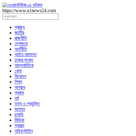
https://www.a1news24.com
প্রচ্ছদ
জাতীয়
রাজনীতি
দেশজুডে
অর্থনীতি
আইন-আদালত
ঢাকার সংবাদ
আন্তর্জাতিক
খেলা
বিনোদন
শিক্ষা
অপরাধ
প্রবাস
ধর্ম
তথ্য ও প্রযুক্তি
মতামত
চাকরি
মিডিয়া
স্বাস্থ্য
লাইফস্টাইল