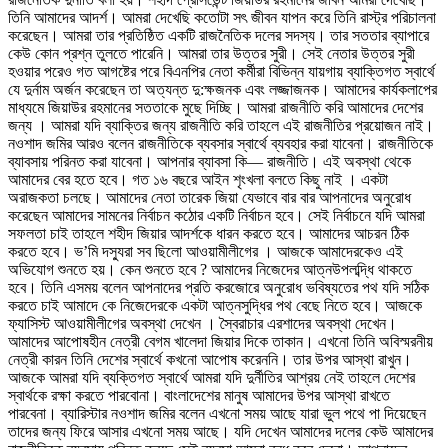
তিনি আমাদের আদর্শ। আমরা দেখেছি কতোটা সৎ জীবন যাপন করে তিনি রাস্ট্র পরিচালনা
করেছেন। আমরা তার প্রতিষ্ঠিত একটি রাজনৈতিক দলের সদস্য। তার সততার ব্যাপারে
কেউ কোন প্রশ্ন তুলতে পারেনি। আমরা তার উত্তর সুরী। সেই নেতার উত্তর সুরী
হওয়ার পরেও গত আগষ্টের পরে বিএনপির নেতা কর্মীরা বিভিন্ন যায়গায় ব্যাক্তিগত স্বার্থে
যে দুর্নাম অর্জন করেছেন তা অত্যন্ত দু:ক্ষজনক এবং লজ্জাজনক। আমাদের কার্যকলাপের
মাধ্যমে জিয়াউর রহমানের সততাকে মুছে দিচ্ছি। আমরা রাজনীতি করি আমাদের দেশের
জন্য । আমরা যদি ব্যাক্তির জন্য রাজনীতি করি তাহলে এই রাজনীতির প্রয়োজন নাই।
নওশাদ জমির আরও বলেন রাজনীতিকে ব্যবসার স্বার্থে ব্যবহার করা যাবেনা। রাজনীতিকে
ব্যাবসায় পরিনত করা যাবেনা। আপনার ব্যাবসা কি— রাজনীতি। এই অবস্থা থেকে
আমাদের বের হতে হবে। গত ১৬ বছরে আইন শৃংখলা বলতে কিছু নাই । একটা
অরাজকতা চলছে। আমাদের নেতা তারেক জিয়া যেভাবে বার বার আপনাদের অনুরোধ
করেছেন আমাদের সামনের নির্বাচন কঠোর একটি নির্বাচন হবে। সেই নির্বাচনে যদি আমরা
সফলতা চাই তাহলে শহীদ জিয়ার আদর্শকে ধারন করতে হবে। আমাদের আচরন ঠিক
করতে হবে। ভ’মি দস্যুরা সব ছিলো আওয়ামীলীগের । আজকে আমাদেরকেও এই
অভিযোগ শুনতে হয়। কেন শুনতে হবে ? আমাদের নিজেদের আত্নউপলব্দি্ধ থাকতে
হবে। তিনি এসময় বলেন আপনাদের প্রতি করজোরে অনুরোধ ভবিষ্যতের পথ যদি সঠিক
করতে চাই আমাদে কে নিজেদেরকে একটা আত্নসুদ্ধির পথ বেছে নিতে হবে। আজকে
ফ্যাসিস্ট আওয়ামীলীগের অবস্থা দেখেন । স্বৈরাচার এরশাদের অবস্থা দেখেন।
আমাদের আপোষহীন নেত্রী বেগম খালেদা জিয়ার দিকে তাকান। এখনো তিনি অবিস্মরনীয়
নেত্রী কারন তিনি দেশের স্বার্থে কখনো আপোষ করেননি। তার উপর আস্থা রাখুন।
আজকে আমরা যদি ব্যক্তিগত স্বার্থে আমরা যদি দুর্নীতির আশ্রয় নেই তাহলে দেশের
স্বার্থকে রক্ষা করতে পারবোনা। বাংলাদেশের মানুষ আমাদের উপর আস্থা রাখতে
পারবেনা। ব্যারিস্টার নওশাদ জমির বলেন এখনো সময় আছে যারা ভুল পথে পা দিয়েছেন
তাদের জন্য ফিরে আসার এখনো সময় আছে। যদি দেখেন আমাদের দলের কেউ আমাদের