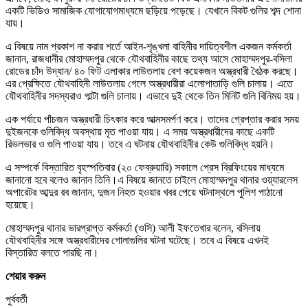
একটি ভিডিও সামাজিক যোগাযোগমাধ্যমে ছড়িয়ে পড়েছে। যেখানে বিকট গুলির শব্দ শোনা
যায়।
এ বিষয়ে নাম প্রকাশ না করার শর্তে আইন-শৃঙ্খলা বাহিনীর দায়িত্বশীল একজন কর্মকর্তা
জানান, রাজধানীর মোহাম্মদপুর থেকে যৌথবাহিনীর কাছে তথ্য আসে মোহাম্মদপুর-বসিলা
রোডের চাঁদ উদ্যান/ ৪০ ফিট এলাকার লাউতলায় বেশ কয়েকজন অস্ত্রধারী বৈঠক করছে।
এর প্রেক্ষিতে যৌথবাহিনী লাউতলায় গেলে অস্ত্রধারীরা এলোপাতাড়ি গুলি চালায়। এতে
যৌথবাহিনীর সদস্যরাও পাল্টা গুলি চালায়। এভাবে দুই থেকে তিন মিনিট গুলি বিনিময় হয়।
এক পর্যায়ে পাঁচজন অস্ত্রধারী চিৎকার করে আত্মসমর্পণ করে। তাদের গ্রেপ্তার করার সময়
দুইজনকে গুলিবিদ্ধ অবস্থায় মৃত পাওয়া যায়। এ সময় অস্ত্রধারীদের কাছে একটি
রিভলভার ও গুলি পাওয়া যায়। তবে এ ঘটনায় যৌথবাহিনীর কেউ গুলিবিদ্ধ হয়নি।
এ সম্পর্কে বিস্তারিত বৃহস্পতিবার (২০ ফেব্রুয়ারি) সকালে প্রেস ব্রিফিংয়ের মাধ্যমে
জানানো হবে বলেও জানান তিনি।এ বিষয়ে জানতে চাইলে মোহাম্মদপুর থানার ওয়্যারলেস
অপারেটর আব্দুর রব জানান, দুজন নিহত হওয়ার খবর পেয়ে ঘটনাস্থলে পুলিশ পাঠানো
হয়েছে।
মোহাম্মদপুর থানার ভারপ্রাপ্ত কর্মকর্তা (ওসি) আলী ইফতেখার বলেন, বসিলায়
যৌথবাহিনীর সঙ্গে অস্ত্রধারীদের গোলাগুলির ঘটনা ঘটেছে। তবে এ বিষয়ে এখনই
বিস্তারিত বলতে পারছি না।
শেয়ার করুন
পুর্ববর্তী