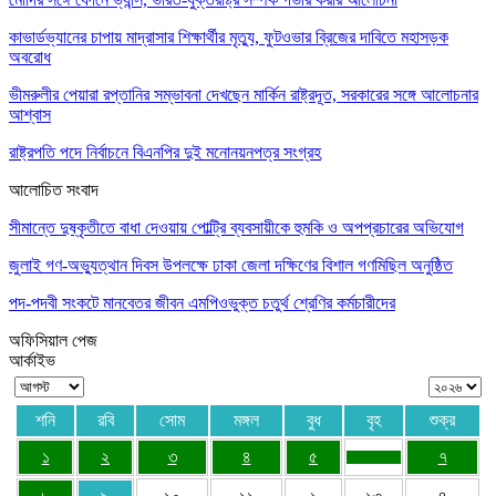
কাভার্ডভ্যানের চাপায় মাদ্রাসার শিক্ষার্থীর মৃত্যু, ফুটওভার ব্রিজের দাবিতে মহাসড়ক
অবরোধ
ভীমরুলীর পেয়ারা রপ্তানির সম্ভাবনা দেখছেন মার্কিন রাষ্ট্রদূত, সরকারের সঙ্গে আলোচনার
আশ্বাস
রাষ্ট্রপতি পদে নির্বাচনে বিএনপির দুই মনোনয়নপত্র সংগ্রহ
আলোচিত সংবাদ
সীমান্তে দুষ্কৃতীতে বাধা দেওয়ায় পোল্ট্রি ব্যবসায়ীকে হুমকি ও অপপ্রচারের অভিযোগ
জুলাই গণ-অভ্যুত্থান দিবস উপলক্ষে ঢাকা জেলা দক্ষিণের বিশাল গণমিছিল অনুষ্ঠিত
পদ-পদবী সংকটে মানবেতর জীবন এমপিওভুক্ত চতুর্থ শ্রেণির কর্মচারীদের
অফিসিয়াল পেজ
আর্কাইভ
শনি
রবি
সোম
মঙ্গল
বুধ
বৃহ
শুক্র
১
২
৩
৪
৫
৭