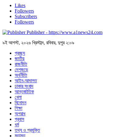
Likes
Followers
Subscribers
Followers
Publisher - https://www.a1news24.com
৯ই আগস্ট, ২০২৬ খ্রিস্টাব্দ, রবিবার, দুপুর ২:০৯
প্রচ্ছদ
জাতীয়
রাজনীতি
দেশজুডে
অর্থনীতি
আইন-আদালত
ঢাকার সংবাদ
আন্তর্জাতিক
খেলা
বিনোদন
শিক্ষা
অপরাধ
প্রবাস
ধর্ম
তথ্য ও প্রযুক্তি
মতামত