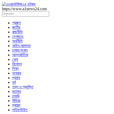
https://www.a1news24.com
প্রচ্ছদ
জাতীয়
রাজনীতি
দেশজুডে
অর্থনীতি
আইন-আদালত
ঢাকার সংবাদ
আন্তর্জাতিক
খেলা
বিনোদন
শিক্ষা
অপরাধ
প্রবাস
ধর্ম
তথ্য ও প্রযুক্তি
মতামত
চাকরি
মিডিয়া
স্বাস্থ্য
লাইফস্টাইল