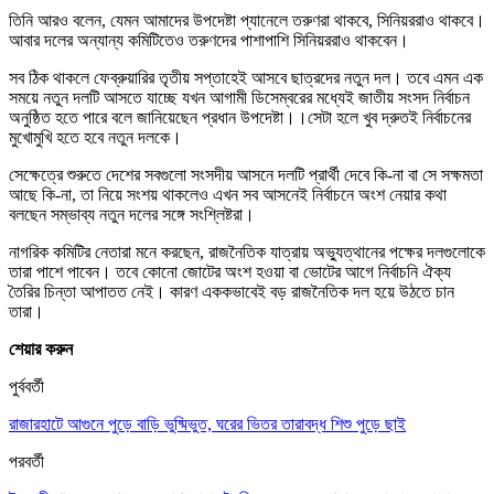
তিনি আরও বলেন, যেমন আমাদের উপদেষ্টা প্যানেলে তরুণরা থাকবে, সিনিয়ররাও থাকবে।
আবার দলের অন্যান্য কমিটিতেও তরুণদের পাশাপাশি সিনিয়ররাও থাকবেন।
সব ঠিক থাকলে ফেব্রুয়ারির তৃতীয় সপ্তাহেই আসবে ছাত্রদের নতুন দল। তবে এমন এক
সময়ে নতুন দলটি আসতে যাচ্ছে যখন আগামী ডিসেম্বরের মধ্যেই জাতীয় সংসদ নির্বাচন
অনুষ্ঠিত হতে পারে বলে জানিয়েছেন প্রধান উপদেষ্টা।।সেটা হলে খুব দ্রুতই নির্বাচনের
মুখোমুখি হতে হবে নতুন দলকে।
সেক্ষেত্রে শুরুতে দেশের সবগুলো সংসদীয় আসনে দলটি প্রার্থী দেবে কি-না বা সে সক্ষমতা
আছে কি-না, তা নিয়ে সংশয় থাকলেও এখন সব আসনেই নির্বাচনে অংশ নেয়ার কথা
বলছেন সম্ভাব্য নতুন দলের সঙ্গে সংশ্লিষ্টরা।
নাগরিক কমিটির নেতারা মনে করছেন, রাজনৈতিক যাত্রায় অভ্যুত্থানের পক্ষের দলগুলোকে
তারা পাশে পাবেন। তবে কোনো জোটের অংশ হওয়া বা ভোটের আগে নির্বাচনি ঐক্য
তৈরির চিন্তা আপাতত নেই। কারণ এককভাবেই বড় রাজনৈতিক দল হয়ে উঠতে চান
তারা।
শেয়ার করুন
পুর্ববর্তী
রাজারহাটে আগুনে পুড়ে বাড়ি ভুষ্মিভুত, ঘরের ভিতর তারাবদ্ধ শিশু পুড়ে ছাই
পরবর্তী