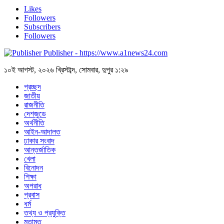
Likes
Followers
Subscribers
Followers
Publisher - https://www.a1news24.com
১০ই আগস্ট, ২০২৬ খ্রিস্টাব্দ, সোমবার, দুপুর ১:২৯
প্রচ্ছদ
জাতীয়
রাজনীতি
দেশজুডে
অর্থনীতি
আইন-আদালত
ঢাকার সংবাদ
আন্তর্জাতিক
খেলা
বিনোদন
শিক্ষা
অপরাধ
প্রবাস
ধর্ম
তথ্য ও প্রযুক্তি
মতামত