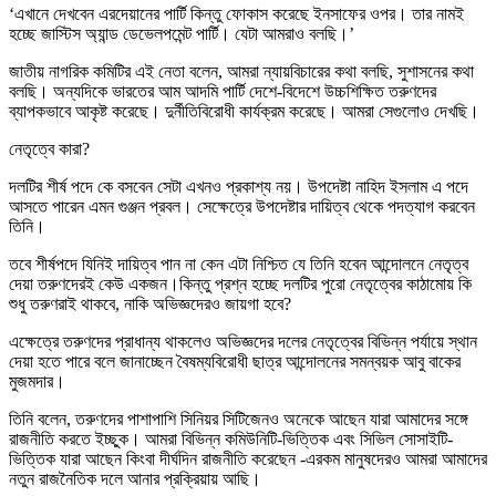
‘এখানে দেখবেন এরদেয়ানের পার্টি কিন্তু ফোকাস করেছে ইনসাফের ওপর। তার নামই
হচ্ছে জাস্টিস অ্যান্ড ডেভেলপমেন্ট পার্টি। যেটা আমরাও বলছি।’
জাতীয় নাগরিক কমিটির এই নেতা বলেন, আমরা ন্যায়বিচারের কথা বলছি, সুশাসনের কথা
বলছি। অন্যদিকে ভারতের আম আদমি পার্টি দেশে-বিদেশে উচ্চশিক্ষিত তরুণদের
ব্যাপকভাবে আকৃষ্ট করেছে। দুর্নীতিবিরোধী কার্যক্রম করেছে। আমরা সেগুলোও দেখছি।
নেতৃত্বে কারা?
দলটির শীর্ষ পদে কে বসবেন সেটা এখনও প্রকাশ্য নয়। উপদেষ্টা নাহিদ ইসলাম এ পদে
আসতে পারেন এমন গুঞ্জন প্রবল। সেক্ষেত্রে উপদেষ্টার দায়িত্ব থেকে পদত্যাগ করবেন
তিনি।
তবে শীর্ষপদে যিনিই দায়িত্ব পান না কেন এটা নিশ্চিত যে তিনি হবেন আন্দোলনে নেতৃত্ব
দেয়া তরুণদেরই কেউ একজন।কিন্তু প্রশ্ন হচ্ছে দলটির পুরো নেতৃত্বের কাঠামোয় কি
শুধু তরুণরাই থাকবে, নাকি অভিজ্ঞদেরও জায়গা হবে?
এক্ষেত্রে তরুণদের প্রাধান্য থাকলেও অভিজ্ঞদের দলের নেতৃত্বের বিভিন্ন পর্যায়ে স্থান
দেয়া হতে পারে বলে জানাচ্ছেন বৈষম্যবিরোধী ছাত্র আন্দোলনের সমন্বয়ক আবু বাকের
মুজমদার।
তিনি বলেন, তরুণদের পাশাপাশি সিনিয়র সিটিজেনও অনেকে আছেন যারা আমাদের সঙ্গে
রাজনীতি করতে ইচ্ছুক। আমরা বিভিন্ন কমিউনিটি-ভিত্তিক এবং সিভিল সোসাইটি-
ভিত্তিক যারা আছেন কিংবা দীর্ঘদিন রাজনীতি করেছেন -এরকম মানুষদেরও আমরা আমাদের
নতুন রাজনৈতিক দলে আনার প্রক্রিয়ায় আছি।