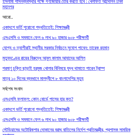
ইসলামী শাসনব্যবস্থার পক্ষে গণজোয়ার তৈরি করতে হবে : খেলাফত আন্দোলন ঢাকা
মহানগর
আরো..
একাদশে ভর্তি পুরোনো পদ্ধতিতেই: শিক্ষামন্ত্রী
এসএসসি ও সমমানে ফেল ৬ লাখ ৯০ হাজার ৬০৮ পরীক্ষার্থী
যোগ্য ও ত্যাগীরাই স্থানীয় সরকার নির্বাচনে সুযোগ পাবেন: তারেক রহমান
মৃত্যুদণ্ডের রায়ের বিরুদ্ধে আবুল কালাম আযাদের আপিল
পরমাণু চুক্তি ছাড়াই হরমুজ খোলার বিনিময়ে যুদ্ধ থামাতে পারেন ট্রাম্প
মাত্র ১০ দিনের ব্যবধানে মালদ্বীপে ৮ বাংলাদেশির মৃত্যু
সর্বশেষ সংবাদ
এসএসসি ফলাফল: কোন বোর্ডে পাসের হার কত?
একাদশে ভর্তি পুরোনো পদ্ধতিতেই: শিক্ষামন্ত্রী
এসএসসি ও সমমানে ফেল ৬ লাখ ৯০ হাজার ৬০৮ পরীক্ষার্থী
স্টেডিয়ামের অটোরিকশার দোকানের বরাদ্দ বাতিলের নির্দেশ প্রতিমন্ত্রীর, প্রশাসক সাময়িক