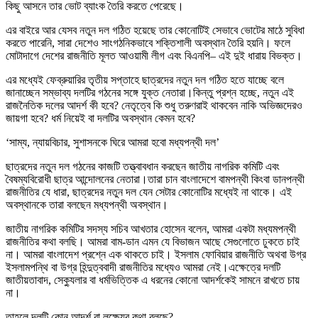
কিছু আসনে তার ভোট ব্যাংক তৈরি করতে পেরেছে।
এর বাইরে আর যেসব নতুন দল গঠিত হয়েছে তার কোনোটিই সেভাবে ভোটের মাঠে সুবিধা
করতে পারেনি, সারা দেশেও সাংগঠনিকভাবে শক্তিশালী অবস্থান তৈরি হয়নি। ফলে
মোটাদাগে দেশের রাজনীতি মূলত আওয়ামী লীগ এবং বিএনপি– এই দুই ধারায় বিভক্ত।
এর মধ্যেই ফেব্রুয়ারির তৃতীয় সপ্তাহে ছাত্রদের নতুন দল গঠিত হতে যাচ্ছে বলে
জানাচ্ছেন সম্ভাব্য দলটির গঠনের সঙ্গে যুক্ত নেতারা।কিন্তু প্রশ্ন হচ্ছে, নতুন এই
রাজনৈতিক দলের আদর্শ কী হবে? নেতৃত্বে কি শুধু তরুণরাই থাকবেন নাকি অভিজ্ঞদেরও
জায়গা হবে? ধর্ম নিয়েই বা দলটির অবস্থান কেমন হবে?
‘সাম্য, ন্যায়বিচার, সুশাসনকে ঘিরে আমরা হবো মধ্যপন্থী দল’
ছাত্রদের নতুন দল গঠনের কাজটি তত্ত্বাবধান করছেন জাতীয় নাগরিক কমিটি এবং
বৈষম্যবিরোধী ছাত্র আন্দোলনের নেতারা।তারা চান বাংলাদেশে বামপন্থী কিংবা ডানপন্থী
রাজনীতির যে ধারা, ছাত্রদের নতুন দল যেন সেটার কোনোটির মধ্যেই না থাকে। এই
অবস্থানকে তারা বলছেন মধ্যপন্থী অবস্থান।
জাতীয় নাগরিক কমিটির সদস্য সচিব আখতার হোসেন বলেন, আমরা একটা মধ্যমপন্থী
রাজনীতির কথা বলছি। আমরা বাম-ডান এমন যে বিভাজন আছে সেগুলোতে ঢুকতে চাই
না। আমরা বাংলাদেশ প্রশ্নে এক থাকতে চাই। ইসলাম ফোবিয়ার রাজনীতি অথবা উগ্র
ইসলামপন্থি বা উগ্র হিন্দুত্ববাদী রাজনীতির মধ্যেও আমরা নেই।এক্ষেত্রে দলটি
জাতীয়তাবাদ, সেক্যুলার বা ধর্মভিত্তিক এ ধরনের কোনো আদর্শকেই সামনে রাখতে চায়
না।
তাহলে দলটি কোন আদর্শ বা লক্ষ্যের কথা বলছে?