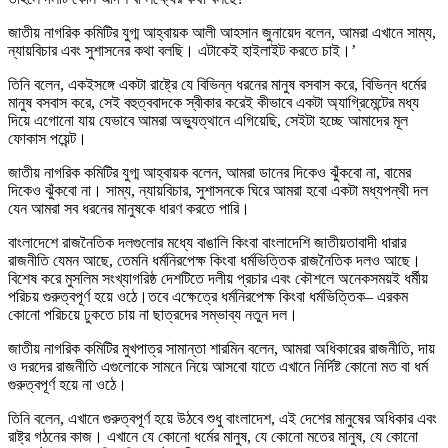
জাতীয় নাগরিক কমিটির যুগ্ম আহ্বায়ক আলী আহসান জুনায়েদ বলেন, আমরা এখানে সাম্য,
ন্যায়বিচার এবং সুশাসনের কথা বলছি। এটাকেই হাইলাইট করতে চাই।’
তিনি বলেন, একইসঙ্গে একটা রাষ্ট্রে যে বিভিন্ন ধরনের মানুষ বসবাস করে, বিভিন্ন ধর্মের
মানুষ বসবাস করে, সেই বহুত্ববাদকে স্বীকার করেই কীভাবে একটা অ্যাগ্রিমেন্টের মধ্য
দিয়ে এগোনো যায় যেভাবে আমরা অভ্যুত্থানে এগিয়েছি, সেইটা হচ্ছে আমাদের মূল
ফোকাস পয়েন্ট।
জাতীয় নাগরিক কমিটির যুগ্ম আহ্বায়ক বলেন, আমরা ডানের দিকেও ঝুঁকবো না, বামের
দিকেও ঝুঁকবো না। সাম্য, ন্যায়বিচার, সুশাসনকে ঘিরে আমরা হবো একটা মধ্যপন্থী দল
যেন আমরা সব ধরনের মানুষকে ধারণ করতে পারি।
বাংলাদেশে রাজনৈতিক দলগুলোর মধ্যে বাঙালি কিংবা বাংলাদেশি জাতীয়তাবাদী ধারার
রাজনীতি যেমন আছে, তেমনি ধর্মনিরপেক্ষ কিংবা ধর্মভিত্তিক রাজনৈতিক দলও আছে।
বিশেষ করে মুসলিম সংখ্যাগরিষ্ঠ দেশটিতে দলীয় প্রচার এবং কৌশলে অনেকসময়ই ধর্মীয়
পরিচয় গুরুত্বপূর্ণ হয়ে ওঠে।তবে এক্ষেত্রে ধর্মনিরপেক্ষ কিংবা ধর্মভিত্তিক– এরকম
কোনো পরিচয়ে ঢুকতে চায় না ছাত্রদের সম্ভাব্য নতুন দল।
জাতীয় নাগরিক কমিটির মুখপাত্র সামান্তা শারমিন বলেন, আমরা অধিকারের রাজনীতি, দায়
ও দরদের রাজনীতি এগুলোকে সামনে নিয়ে আসবো যাতে এখানে নির্দিষ্ট কোনো মত বা ধর্ম
গুরুত্বপূর্ণ হয়ে না ওঠে।
তিনি বলেন, এখানে গুরুত্বপূর্ণ হয়ে উঠবে শুধু বাংলাদেশ, এই দেশের মানুষের অধিকার এবং
রাষ্ট্র গঠনের কাজ। এখানে যে কোনো ধর্মের মানুষ, যে কোনো মতের মানুষ, যে কোনো