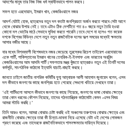
আদর্শের মানুষ তার নিজ নিজ ধর্ম স্বাধীনভাবে পালন করবে।
সফল হতে এরদোয়ান, ইমরান খান, কেজরিওয়ালে নজর
আদর্শ যেটাই হোক, ছাত্রদের নতুন দল কতটা জনপ্রিয়তা অর্জন করতে পারবে সেটা আগে
থেকে বোঝার উপায় নেই। তবে এটাও ঠিক দেশটিতে গত ৪০ বছরে নতুন তৈরি হওয়া
কোনো দল ভোটের মাঠে সেভাবে সুবিধা করতে পারেনি।তবে দেশে না হলেও গত কয়েক
দশকে বিশ্বের বিভিন্ন দেশে নতুন নতুন রাজনৈতিক দলের অল্প সময়ের মধ্যেই ক্ষমতায়
আসার নজীর আছে।
যার মধ্যে বিশ্বব্যাপী বিশেষভাবে নজর কেড়েছে তুরস্কের রিচেপ তাইয়েপ এরদোয়ানের
একে পার্টি, পাকিস্তানের ইমরান খানের তেহরিক-ই-ইনসাফ এবং ভারতের অরবিন্দ
কেজরিওয়ালের আম আদমি পার্টি।সফলতার মন্ত্র খুঁজতে ছাত্ররাও নতুন এই তিনটি দলের
কর্মসূচি, সাংগঠনিক কাঠামো ইত্যাদি যাচাই-বাছাই করছে।
জানতে চাইলে জাতীয় নাগরিক কমিটির যুগ্ম আহ্বায়ক আলী আহসান জুনায়েদ বলেন, এসব
দল কীভাবে জনগণের কাছে জনপ্রিয় হতে পেরেছে সেগুলো খতিয়ে দেখছেন তারা।
‘এই পার্টিগুলো আসলে কীভাবে জনগণের কাছে গিয়েছে, জনগণের ভাষা বোঝার ক্ষেত্রে
তারা কোন ধরনের কৌশল নিয়েছে, তাদের গঠনতান্ত্রিক কাঠামোটা কেমন -এসব বিষয়
আমরা স্টাডি করছি।’
তিনি আরও বলেন, আমরা বোঝার চেষ্টা করছি ওই অঞ্চলের তরুণদের বোঝার ক্ষেত্রে এবং
রাজনীতি বোঝার ক্ষেত্রে তারা কী চিন্তা-ভাবনা নিয়ে এসেছে যেটা ওই দেশের লোকজন
গ্রহণ করেছে এবং তাদেরকে রাজনৈতিকভাবে শাসনক্ষমতার দায়িত্ব দিয়েছে।