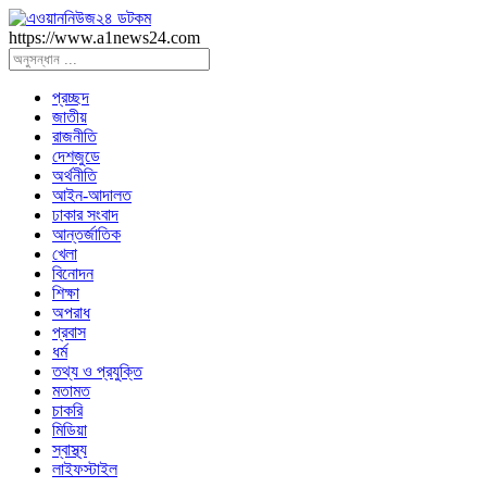
https://www.a1news24.com
প্রচ্ছদ
জাতীয়
রাজনীতি
দেশজুডে
অর্থনীতি
আইন-আদালত
ঢাকার সংবাদ
আন্তর্জাতিক
খেলা
বিনোদন
শিক্ষা
অপরাধ
প্রবাস
ধর্ম
তথ্য ও প্রযুক্তি
মতামত
চাকরি
মিডিয়া
স্বাস্থ্য
লাইফস্টাইল