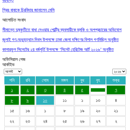
বরখাস্ত
প্রিয় বাবাকে চিরবিদায় জানালেন মেসি
আলোচিত সংবাদ
সীমান্তে দুষ্কৃতীতে বাধা দেওয়ায় পোল্ট্রি ব্যবসায়ীকে হুমকি ও অপপ্রচারের অভিযোগ
জুলাই গণ-অভ্যুত্থান দিবস উপলক্ষে ঢাকা জেলা দক্ষিণের বিশাল গণমিছিল অনুষ্ঠিত
কালারফুল সিলেটের ২য় বর্ষপূর্তি উপলক্ষে ‘সিলেট হেরিটেজ আর্ট ২০২৬’ অনুষ্ঠিত
অফিসিয়াল পেজ
আর্কাইভ
শনি
রবি
সোম
মঙ্গল
বুধ
বৃহ
শুক্র
১
২
৩
৪
৫
৭
৮
৯
১০
১১
১
১৩
৪
১৫
১৬
১
৮
১৯
২০
২১
২২
২৩
২৪
২৫
২৬
২৭
২