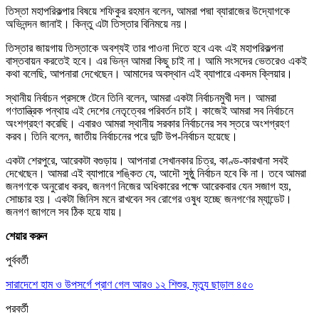
তিস্তা মহাপরিকল্পার বিষয়ে শফিকুর রহমান বলেন, আমরা পদ্মা ব্যারাজের উদ্যোগকে
অভিনন্দন জানাই। কিন্তু এটা তিস্তার বিনিময়ে নয়।
তিস্তার জায়গায় তিস্তাকে অবশ্যই তার পাওনা দিতে হবে এবং এই মহাপরিকল্পনা
বাস্তবায়ন করতেই হবে। এর ভিন্ন আমরা কিছু চাই না। আমি সংসদের ভেতরেও একই
কথা বলেছি, আপনারা দেখেছেন। আমাদের অবস্থান এই ব্যাপারে একদম ক্লিয়ার।
স্থানীয় নির্বাচন প্রসঙ্গে টেনে তিনি বলেন, আমরা একটা নির্বাচনমুখী দল। আমরা
গণতান্ত্রিক পন্থায় এই দেশের নেতৃত্বের পরিবর্তন চাই। কাজেই আমরা সব নির্বাচনে
অংশগ্রহণ করেছি। এবারও আমরা স্থানীয় সরকার নির্বাচনের সব স্তরে অংশগ্রহণ
করব। তিনি বলেন, জাতীয় নির্বাচনের পরে দুটি উপ-নির্বাচন হয়েছে।
একটা শেরপুরে, আরেকটা বগুড়ায়। আপনারা সেখানকার চিত্র, কাণ্ড-কারখানা সবই
দেখেছেন। আমরা এই ব্যাপারে শঙ্কিত যে, আদৌ সুষ্ঠু নির্বাচন হবে কি না। তবে আমরা
জনগণকে অনুরোধ করব, জনগণ নিজের অধিকারের পক্ষে আরেকবার যেন সজাগ হয়,
সোচ্চার হয়। একটা জিনিস মনে রাখবেন সব রোগের ওষুধ হচ্ছে জনগণের ম্যান্ডেট।
জনগণ জাগলে সব ঠিক হয়ে যায়।
শেয়ার করুন
পুর্ববর্তী
সারাদেশে হাম ও উপসর্গে প্রাণ গেল আরও ১২ শিশুর, মৃত্যু ছাড়াল ৪৫০
পরবর্তী