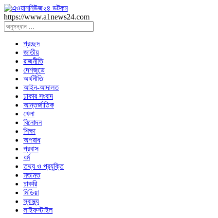
https://www.a1news24.com
প্রচ্ছদ
জাতীয়
রাজনীতি
দেশজুডে
অর্থনীতি
আইন-আদালত
ঢাকার সংবাদ
আন্তর্জাতিক
খেলা
বিনোদন
শিক্ষা
অপরাধ
প্রবাস
ধর্ম
তথ্য ও প্রযুক্তি
মতামত
চাকরি
মিডিয়া
স্বাস্থ্য
লাইফস্টাইল