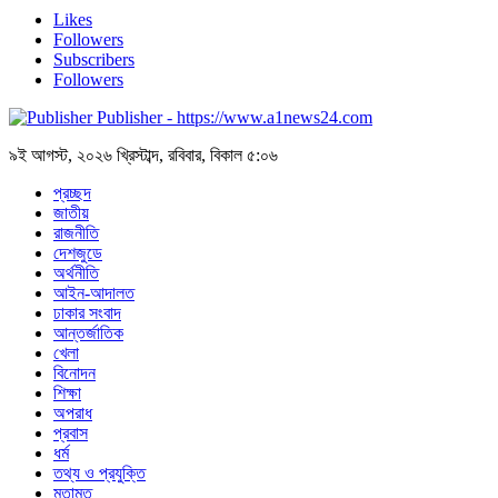
Likes
Followers
Subscribers
Followers
Publisher - https://www.a1news24.com
৯ই আগস্ট, ২০২৬ খ্রিস্টাব্দ, রবিবার, বিকাল ৫:০৬
প্রচ্ছদ
জাতীয়
রাজনীতি
দেশজুডে
অর্থনীতি
আইন-আদালত
ঢাকার সংবাদ
আন্তর্জাতিক
খেলা
বিনোদন
শিক্ষা
অপরাধ
প্রবাস
ধর্ম
তথ্য ও প্রযুক্তি
মতামত