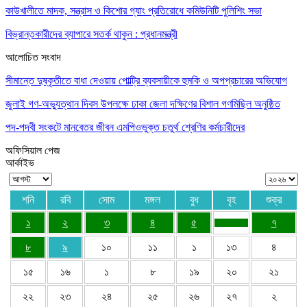
কাউখালীতে মাদক, সন্ত্রাস ও কিশোর গ্যাং প্রতিরোধে কমিউনিটি পুলিশিং সভা
বিভ্রান্তকারীদের ব্যাপারে সতর্ক থাকুন : প্রধানমন্ত্রী
আলোচিত সংবাদ
সীমান্তে দুষ্কৃতীতে বাধা দেওয়ায় পোল্ট্রি ব্যবসায়ীকে হুমকি ও অপপ্রচারের অভিযোগ
জুলাই গণ-অভ্যুত্থান দিবস উপলক্ষে ঢাকা জেলা দক্ষিণের বিশাল গণমিছিল অনুষ্ঠিত
পদ-পদবী সংকটে মানবেতর জীবন এমপিওভুক্ত চতুর্থ শ্রেণির কর্মচারীদের
অফিসিয়াল পেজ
আর্কাইভ
শনি
রবি
সোম
মঙ্গল
বুধ
বৃহ
শুক্র
১
২
৩
৪
৫
৭
৮
৯
১০
১১
১
১৩
৪
১৫
১৬
১
৮
১৯
২০
২১
২২
২৩
২৪
২৫
২৬
২৭
২