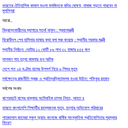
ভারতের ঐতিহাসিক কামাল মওলা মসজিদকে মন্দির ঘোষণা, নামাজ পড়তে পারবেন না
মুসল্লিরা
আরো..
বিভ্রান্তকারীদের ব্যাপারে সতর্ক থাকুন : প্রধানমন্ত্রী
বিরোধীদল শেখ হাসিনার ভাষায় কথা বলা শুরু করেছে : স্থানীয় সরকার মন্ত্রী
স্থানীয় নির্বাচন: ভোটার ১২ কোটি ৮৬ লাখ ৩২ হাজার ৫৫৫ জন
সালমান শাহ হত্যা মামলায় ডন আটক
দেশে গত ২৪ ঘণ্টায় হামের উপসর্গ নিয়ে ৬ শিশুর মৃত্যু
সর্বক্ষেত্রে রাজনীতি স্বচ্ছ ও প্রতিদ্বন্দ্বিতামূলক হওয়া উচিত: শফিকুর রহমান
সর্বশেষ সংবাদ
বাগেরহাটে বাসের ধাক্কায় অটোবাইক চালক নিহত, আহত ৪
ভারতে বাংলাদেশি শিক্ষার্থীর রহস্যজনক মৃত্যু, হত্যার অভিযোগ পরিবারের
শাহজালাল জামেয়া স্কুল অ্যান্ড কলেজে বার্ষিক সাংস্কৃতিক প্রতিযোগিতার পুরস্কার
বিতরণ