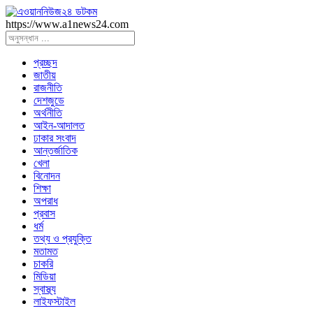
https://www.a1news24.com
প্রচ্ছদ
জাতীয়
রাজনীতি
দেশজুডে
অর্থনীতি
আইন-আদালত
ঢাকার সংবাদ
আন্তর্জাতিক
খেলা
বিনোদন
শিক্ষা
অপরাধ
প্রবাস
ধর্ম
তথ্য ও প্রযুক্তি
মতামত
চাকরি
মিডিয়া
স্বাস্থ্য
লাইফস্টাইল