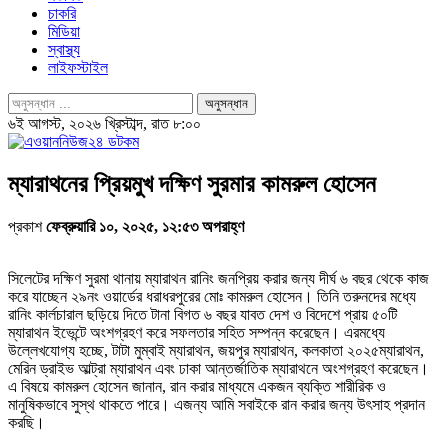
চাকরি
মিডিয়া
স্বাস্থ্য
লাইফস্টাইল
৬ই আগস্ট, ২০২৬ খ্রিস্টাব্দ, রাত ৮:০০
ম্যারাথনের প্রিয়মুখ দক্ষিণ সুরমার কামরুল হোসেন
প্রকাশ
ফেব্রুয়ারি ১০, ২০২৫, ১২:৫৩ অপরাহ্ণ
সিলেটের দক্ষিণ সুরমা থানায় ম্যারাথন রানিং জনপ্রিয় করার জন্য দীর্ঘ ৬ বছর থেকে কাজ
করে যাচ্ছেন ২৯নং ওয়ার্ডের ধরাধরপুরের মোঃ কামরুল হোসেন। তিনি তরুনদের মধ্যে
রানিং কার্লচারাল ছড়িয়ে দিতে টানা বিগত ৬ বছর যাবত দেশ ও বিদেশে প্রায় ৫০টি
ম্যারাথন ইভেন্টে অংশগ্রহণ করে সফলতার সহিত সম্পন্ন করেছেন। এরমধ্যে
উল্লেখযোগ্য হচ্ছে, টাটা মুম্বাই ম্যারাথন, জয়পুর ম্যারাথন, কলকাতা ২০২৫ম্যারাথন,
মেরিন ড্রাইভ আল্ট্রা ম্যারাথন এবং ঢাকা আন্তর্জাতিক ম্যারাথনে অংশগ্রহণ করেছেন।
এ বিষয়ে কামরুল হোসেন জানান, রান করার মাধ্যমে একজন ব্যক্তি শারীরিক ও
মানুষিকভাবে সুস্থ থাকতে পারে। এজন্য আমি সবাইকে রান করার জন্য উৎসাহ প্রদান
করছি।