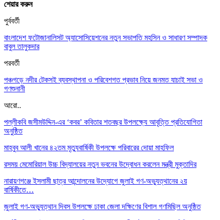
শেয়ার করুন
পুর্ববর্তী
বাংলাদেশ ফটোজানালিসট অ্যাসোসিয়েশনের নতুন সভাপতি মহসিন ও সাধারণ সম্পাদক
বাবুল তালুকদার
পরবর্তী
পঞ্চগড়ে নদীর টেকসই ব্যবস্থাপনা ও পরিবেশগত প্রভাব নিয়ে জনমত যাচাই সভা ও
গণশুনানী
আরো..
পল্লীকবি জসীমউদ্দিন-এর ‘কবর’ কবিতার শতবছর উপলক্ষ্যে আবৃত্তি প্রতিযোগিতা
অনুষ্ঠিত
মাহবুব আলী খানের ৪২তম মৃত্যুবার্ষিকী উপলক্ষে পরিবারের দোয়া মাহফিল
রসময় মেমোরিয়াল উচ্চ বিদ্যালয়ের নতুন ভবনের উদ্বোধন করলেন মন্ত্রী মুক্তাদির
নারায়ণগঞ্জে ইসলামী ছাত্র আন্দোলনের উদ্যোগে জুলাই গণ-অভ্যুত্থানের ২য়
বার্ষিকীতে…
জুলাই গণ-অভ্যুত্থান দিবস উপলক্ষে ঢাকা জেলা দক্ষিণের বিশাল গণমিছিল অনুষ্ঠিত