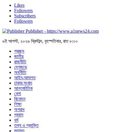
Likes
Followers
Subscribers
Followers
Publisher - https://www.a1news24.com
৬ই আগস্ট, ২০২৬ খ্রিস্টাব্দ, বৃহস্পতিবার, রাত ৮:০০
প্রচ্ছদ
জাতীয়
রাজনীতি
দেশজুডে
অর্থনীতি
আইন-আদালত
ঢাকার সংবাদ
আন্তর্জাতিক
খেলা
বিনোদন
শিক্ষা
অপরাধ
প্রবাস
ধর্ম
তথ্য ও প্রযুক্তি
মতামত