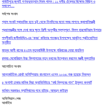
পার্বতীপুরে জুলাই গণঅভ্যুত্থান দিবস পালন : ১১ দলীয় ঐক্যের বিক্ষোভ মিছিল ও
সমাবেশ…
সর্বশেষ সংবাদ
গ্যাস সংকট স্বাভাবিক হতে দুই থেকে তিনদিনের মতো সময় লাগবে: জ্বালানিমন্ত্রী
প্রধানমন্ত্রীর সঙ্গে দেখা করে ক্ষুদে শিল্পী অনুশ্রীর স্বপ্নপূরণ, মিলল হারমোনিয়াম উপহার
পল্লীকবি জসীমউদ্দিন-এর ‘কবর’ কবিতার শতবছর উপলক্ষ্যে আবৃত্তি প্রতিযোগিতা
অনুষ্ঠিত
মাহবুব আলী খানের ৪২তম মৃত্যুবার্ষিকী উপলক্ষে পরিবারের দোয়া মাহফিল
রসময় মেমোরিয়াল উচ্চ বিদ্যালয়ের নতুন ভবনের উদ্বোধন করলেন মন্ত্রী মুক্তাদির
আলোচিত সংবাদ
আন্তর্জাতিক রোবট অলিম্পিয়াড বাংলাদেশ ওপেন ২০২৬: শুরু হয়েছে নিবন্ধন
৫ অগাস্ট ঢাকার মানিক মিয়া অ্যাভিনিউয়ে “বর্ষা বিপ্লবের গান” উন্মুক্ত কনসার্ট
বর্তমান সরকারও ফ্যাসিবাদের পথে হাটছে- আবদুল কাইয়ূম
অফিসিয়াল পেজ
আর্কাইভ