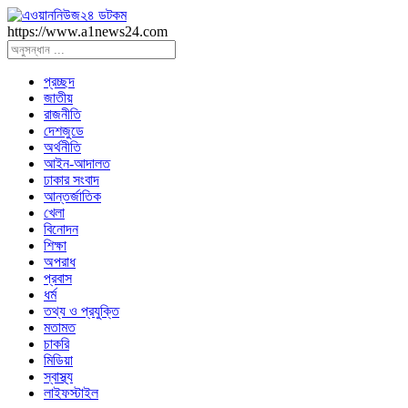
https://www.a1news24.com
প্রচ্ছদ
জাতীয়
রাজনীতি
দেশজুডে
অর্থনীতি
আইন-আদালত
ঢাকার সংবাদ
আন্তর্জাতিক
খেলা
বিনোদন
শিক্ষা
অপরাধ
প্রবাস
ধর্ম
তথ্য ও প্রযুক্তি
মতামত
চাকরি
মিডিয়া
স্বাস্থ্য
লাইফস্টাইল