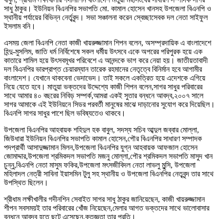
সাধু ঠাকুর। ইউনিয়ন বিএনপির সভাপতি মো. কামাল হোসেন খানসহ উপজেলা বিএনপি ও
স্থানীয় পর্যায়ের বিভিন্ন নের্তৃবৃন্দ। সভা সঞ্চালনা করেন স্বেচ্ছাসেবক দল নেতা সাইফুল
ইসলাম বনি।
এসময় জেলা বিএনপি নেতা কাজী খায়রুজ্জামান শিপন বলেন, অসম্প্রদায়িক এ বাংলাদেশে
হিন্দু-মুসলিম, জাতি ধর্ম নির্বিশেষে সকল ধর্মীয় উৎসবে একে অপরের পরিপুরক হয়ে এক
কাতারে শামিল হয়ে উৎসবমূখর পরিবেশে এ আনন্দকে ভাগ করে নেয়া হয়। জাতীয়তাবাদী
দল বিএনপির ভারপ্রাপ্ত চেয়ারম্যান তারেক রহমানের নেতৃত্বে বিনির্মান হবে আগামীর
বাংলাদেশ। যেখানে থাকবেনা ভেদাভেদ। তাই সকলে একত্রিত হয়ে এদেশকে এগিয়ে
নিয়ে যেতে হবে। মাতুয়া ভক্তদের উদ্দেশ্যে কাজী শিপন বলেন,সাগর সাধুর পরিবারের
সাথে আমার ৪০ বছরের নিবিড় সম্পর্ক,আমরা একই সুতার বন্ধনে আবদ্ব,২০০৭ সালে
সাগর আমাকে এই ইউনিয়নে সিডর পরবর্তী মানুষের মাঝে দাড়ানোর সুযোগ করে দিয়েছিল।
বিএনপি সাগর সাধুর পাশে ছিল ভবিষ্যতেও থাকবে।
উপজেলা বিএনপির আহবায়ক শহিদুল হক বাবুল, সদস্য সচিব আব্দুল জব্বার মোল্লা,
জিউধারা ইউনিয়ন বিএনপির সভাপতি কামাল হোসেন,পৌর বিএনপির সাধারণ সম্পাদক
পদপ্রার্থী আসাদুজ্জামান মিলন,উপজেলা বিএনপির যুগ্ন আহবায়ক আফজাল হোসেন
জোমাদ্দার,উপজেলা শ্রমিকদল সভাপতি মজনু মোল্লা,পৌর শ্রমিকদল সভাপতি মাসুদ খান
চুন্নু,বিএনপি নেতা মাসুম ফকির,উপজেলা মৎসজীবিদল নেতা লাভলু মুন্সি, উপজেলা
মহিলাদল নেত্রী সাবিনা ইয়াসমিন টুলু সহ স্থানীয় ও উপজেলা বিএনপির নেতৃবৃন্দ তার সাথে
উপস্থিত ছিলেন।
শ্রীধাম লক্ষীখালীর গদীনশিন সেবাইত সাগর সাধু ঠাকুর জানিয়েছেন, কাজী খায়রুজ্জামান
শীপন সবসময়ই তার পরিবারের খোঁজ নিয়েছেন,মেলার আগত ভক্তদের সাথে ভালোবাসার
বন্ধনে আবদ্ব হতে ছুটে এসেছেন,কৃতজ্ঞতা তার প্রতি।