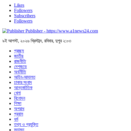
Likes
Followers
Subscribers
Followers
Publisher - https://www.a1news24.com
৯ই আগস্ট, ২০২৬ খ্রিস্টাব্দ, রবিবার, দুপুর ২:০৩
প্রচ্ছদ
জাতীয়
রাজনীতি
দেশজুডে
অর্থনীতি
আইন-আদালত
ঢাকার সংবাদ
আন্তর্জাতিক
খেলা
বিনোদন
শিক্ষা
অপরাধ
প্রবাস
ধর্ম
তথ্য ও প্রযুক্তি
মতামত