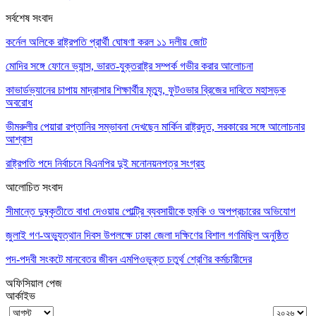
সর্বশেষ সংবাদ
কর্নেল অলিকে রাষ্ট্রপতি প্রার্থী ঘোষণা করল ১১ দলীয় জোট
মোদির সঙ্গে ফোনে ভ্যান্স, ভারত-যুক্তরাষ্ট্র সম্পর্ক গভীর করার আলোচনা
কাভার্ডভ্যানের চাপায় মাদ্রাসার শিক্ষার্থীর মৃত্যু, ফুটওভার ব্রিজের দাবিতে মহাসড়ক
অবরোধ
ভীমরুলীর পেয়ারা রপ্তানির সম্ভাবনা দেখছেন মার্কিন রাষ্ট্রদূত, সরকারের সঙ্গে আলোচনার
আশ্বাস
রাষ্ট্রপতি পদে নির্বাচনে বিএনপির দুই মনোনয়নপত্র সংগ্রহ
আলোচিত সংবাদ
সীমান্তে দুষ্কৃতীতে বাধা দেওয়ায় পোল্ট্রি ব্যবসায়ীকে হুমকি ও অপপ্রচারের অভিযোগ
জুলাই গণ-অভ্যুত্থান দিবস উপলক্ষে ঢাকা জেলা দক্ষিণের বিশাল গণমিছিল অনুষ্ঠিত
পদ-পদবী সংকটে মানবেতর জীবন এমপিওভুক্ত চতুর্থ শ্রেণির কর্মচারীদের
অফিসিয়াল পেজ
আর্কাইভ