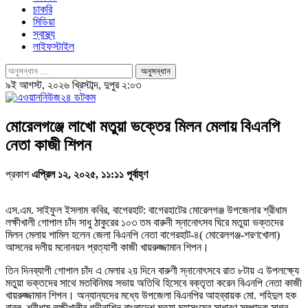
চাকরি
মিডিয়া
স্বাস্থ্য
লাইফস্টাইল
৯ই আগস্ট, ২০২৬ খ্রিস্টাব্দ, দুপুর ২:০৩
মোরেলগঞ্জে লাখো মতুয়া ভক্তের মিলন মেলায় বিএনপি
নেতা কাজী শিপন
প্রকাশ
এপ্রিল ১২, ২০২৫, ১১:১১ পূর্বাহ্ণ
এস.এম. সাইফুল ইসলাম কবির, বাগেরহাট: বাগেরহাটের মোরেলগঞ্জ উপজেলার শ্রীধাম
লক্ষীখালী গোপাল চাঁদ সাধু ঠাকুরের ১০৩ তম বারুনী স্নানোৎসব ঘিরে মতুয়া ভক্তদের
মিলন মেলায় শামিল হলেন জেলা বিএনপি নেতা বাগেরহাট-৪( মোরেলগঞ্জ-শরণখোলা)
আসনের দলীয় মনোনয়ন প্রত্যাশী কাজী খায়রুজ্জামান শিপন।
তিন দিনব্যাপী গোপাল চাঁদ এ মেলার ২য় দিনে বারুণী স্নানোৎসবে রাত ৮টায় এ উপলক্ষ্যে
মতুয়া ভক্তদের সাথে মতবিনিময় সভায় অতিথি হিসেবে বক্তৃতা করেন বিএনপি নেতা কাজী
খায়রুজ্জামান শিপন। অন্যান্যদের মধ্যে উপজেলা বিএনপির আহব্বায়ক মো. শহিদুল হক
বাবুল, শ্রীধাম লক্ষীখালীর গদীনাশিন বাংলাদেশ মতুয়া মহাসংঘের সাধারণ সম্পাদক সাগর