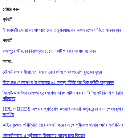
শেয়ার করুন
পুর্ববর্তী
নীলফামারী জেনারেল হাসপাতালের তত্ত্বাবধায়কের অপসারণের দাবিতে মানববন্ধন
পরবর্তী
রাজাপুরে জীবনের নিরাপত্তা চেয়ে একটি পরিবার সংবাদ সম্মেলন
আরো..
মৌলভীবাজার সীমান্তে বিএসএফের গুলিতে বাংলাদেশি যুবকের মৃত্যু
জিয়া মঞ্চ গোলাপগঞ্জ উপজেলার ৬৫ সদস্য বিশিষ্ট আংশিক কমিটি অনুমোদন
সিলেট-আখাউড়া রেলপথ ডুয়েলগেজ ডাবল লাইন করার দাবি সিলেট বিভাগ গণদাবি
পরিষদের
HPL ও BHDS অপরাধ প্রতিরোধ কল্যাণ সংস্থা কর্তৃক বন্দর থানা প্রেসক্লাব
সংবর্ধিত
আইনশৃঙ্খলা পরিস্থিতি নিয়ে সাংবাদিকদের সাথে শ্রীমঙ্গল থানায় ওসির মতবিনিময়
মৌলভীবাজার ও শ্রীমঙ্গলে ডিডাফের গাছের চারা বিতরণ