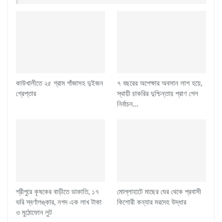
কাউখালীতে ২৫ গ্রাম গাঁজাসহ দুইজন
৭ বছরের অপেক্ষার অবসান লাশ হয়ে,
গ্রেপ্তার
স্থায়ী চাকরির দুশ্চিন্তায় প্রাণ গেল
নির্বাচন…
শ্রীপুরে কৃষকের বাড়ীতে ডাকাতি, ১৭
মোল্লাহাটে মাছের ঘের থেকে প্রবাসী
ভরি স্বর্ণালঙ্কার, নগদ এক লাখ টাকা
কিশোরী কন্যার মরদেহ উদ্ধার
ও মুঠোফোন লুট