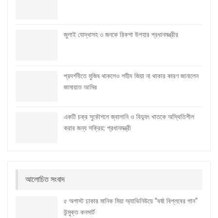
জুলাই যোদ্ধাসহ ৩ জনকে রিকশা উপহার প্রধানমন্ত্রীর
প্রদর্শনীতে মুজিব থাকলেও শহীদ জিয়া না থাকার কারণ জানালেন
জামায়াত আমির
একটি চক্র সুকৌশলে জ্বালানি ও বিদ্যুৎ খাতকে অস্থিতিশীল
করার জন্য সক্রিয়: প্রধানমন্ত্রী
আলোচিত সংবাদ
৫ অগাস্ট ঢাকার মানিক মিয়া অ্যাভিনিউয়ে “বর্ষা বিপ্লবের গান”
উন্মুক্ত কনসার্ট