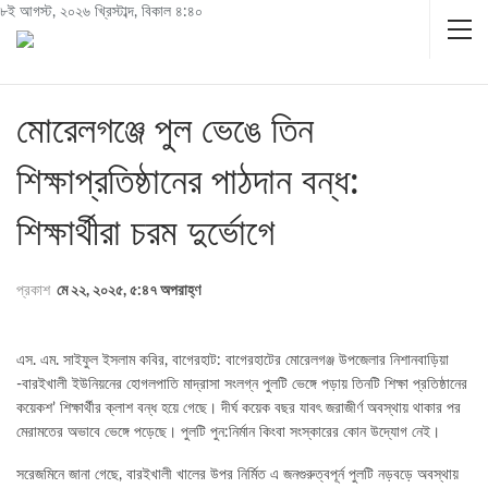
৮ই আগস্ট, ২০২৬ খ্রিস্টাব্দ, বিকাল ৪:৪০
মোরেলগঞ্জে পুল ভেঙে তিন
শিক্ষাপ্রতিষ্ঠানের পাঠদান বন্ধ:
শিক্ষার্থীরা চরম দুর্ভোগে
প্রকাশ
মে ২২, ২০২৫, ৫:৪৭ অপরাহ্ণ
এস. এম. সাইফুল ইসলাম কবির, বাগেরহাট: বাগেরহাটের মোরেলগঞ্জ উপজেলার নিশানবাড়িয়া
-বারইখালী ইউনিয়নের হোগলপাতি মাদ্রাসা সংলগ্ন পুলটি ভেঙ্গে পড়ায় তিনটি শিক্ষা প্রতিষ্ঠানের
কয়েকশ’ শিক্ষার্থীর ক্লাশ বন্ধ হয়ে গেছে। দীর্ঘ কয়েক বছর যাবৎ জরাজীর্ণ অবস্থায় থাকার পর
মেরামতের অভাবে ভেঙ্গে পড়েছে। পুলটি পুন:নির্মান কিংবা সংস্কারের কোন উদ্যোগ নেই।
সরেজমিনে জানা গেছে, বারইখালী খালের উপর নির্মিত এ জনগুরুত্বপূর্ন পুলটি নড়বড়ে অবস্থায়