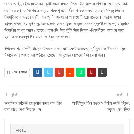
সদস্য জাহিদুল ইসলাম জানান, পুলটি সচল রাখতে নিজস্ব উদ্যোগে একাধিকবার মেরামতের চেষ্টা
করা হয়েছে। এলজিআরডি দপ্তর থেকে পুলটি নির্মানে মাপজোঁক করা হয়েছে। কিন্তু নির্মানে
দীর্ঘসূত্রিতার কারনে পুলটি এখন পুলটি ব্যবহারের অনুপযোগী হয়ে পড়েছে। মাদ্রাসা সুপার
আব্দুল লতিফ, সহ-সুপার মুহাম্মদ মেহেদী হাসান, বুরহানে সুলতান জানান,পুলটি ভেঙে পড়ায় ক্লাসে
শিক্ষার্থীর সংখ্যা হ্রাস পেয়েছে। হামাগুড়ি দিয়ে ঝুঁকি নিয়ে শিক্ষক -শিক্ষার্থীদের পারাপার হতে
হয়। জনগুরুত্বপূর্ণ বিধায় এখানে ব্রিজ প্রয়োজন।
উপজেলা প্রকৌশলী আরিফুল ইসলাম বলেন, এটা একটি জনগুরুত্বপূর্ণ পুল। তাই এখানে ব্রিজ
নির্মানে জন্য প্রস্তাবনা পাঠানো হয়েছে। অনুমোদন সাপেক্ষে নির্মান করা হবে।
শেয়ার করুন
পুর্ববর্তী
পরবর্তী
অব্যাহত বর্ষনেই দুধকুমার নদের ডান তীর
পার্বতীপুরে তিন বছরেও নির্মাণ হয়নি ব্রিজ,
রক্ষা বাঁধে দেখা দিয়েছে ধস
সড়কে ভোগান্তি
আরো..