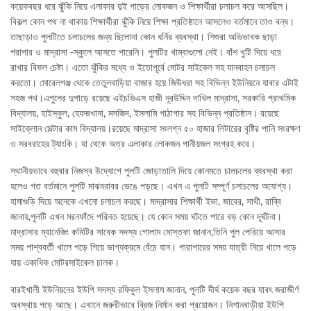
কয়েকবছর ধরে ঝুঁকি নিয়ে এলাকার দুই পাড়ের লোকজন ও শিক্ষার্থীরা চলাচল করে আসছিল।
বিকল্প কোন পথ না থাকায় শিক্ষার্থীরা ঝুঁকি নিয়ে শিক্ষা প্রতিষ্ঠানে আসলেও বর্তমানে তাও বন্ধ।
তাছাড়াও পুলটিতে চলাচলের জন্য ছিলোনা কোন ধর্নির ব্যবস্থা। শিশুরা অভিভাবক ছাড়া
পরাপার ও মাদ্রাসা -স্কুলে আসতে পারেনি। পুলটির খাম্বাগুলো নেই। বাঁশ খুটি দিয়ে ধরে
রাখার বিফল চেষ্টা। এতো ঝুঁকির মধ্যে ও ইতোপূর্বে মোটর সাইকেল সহ যানবাহন চলাচল
করতো। মোরেলগঞ্জ থেকে তেতুলবাড়িয়া বাজার হয়ে জিউধরা সহ বিভিন্ন ইউনিয়নে যাবার এটাই
সহজ পথ।এপুলের দুপাড়ে রয়েছে এইচভিএস হাজী নূরউদ্দিন দাখিল মাদ্রাসা, সরকারি প্রাথমিক
বিদ্যালয়, হাইস্কুল, হেফজখানা, মসজিদ, ইসলামি পাঠাগার সহ বিভিন্ন প্রতিষ্ঠান। রয়েছে
সাইক্লোন সেল্টার কাম বিদ্যালয়।রয়েছে মাদ্রাসা সংলগ্ন ৫০ হাজার লিটারের বৃষ্টির পানি সংরক্ষণ
ও সরবরাহের ট্যাংকি। যা থেকে অত্র এলাকার লোকজন পানীয়জল সংগ্রহ করে।
স্থানীয়ভাবে বহুবার নিজস্ব উদ্যোগে পুলটি জোড়াতালি দিয়ে কোনমতে চালচলের ব্যবস্থা করা
হলেও গত বর্তমানে পুলটি মাঝবরাবর ভেঙে পড়ছে। এখন এ পুলটি সম্পূর্ণ চলাচলের অযোগ্য।
হামাগুড়ি দিয়ে অনেকে এখনো চলাচল করছে। মাদ্রাসার শিক্ষার্থী ইভা, জাবের, সাথী, রাব্বি
জানায়,পুলটি এখন মরনফাঁদে পরিনত হয়েছে। যে কোন সময় ঘটতে পারে বড় কোন দূর্ঘটনা।
মাদ্রাসার ম্যানেজিং কমিটির সাবেক সদস্য গোলাম মোস্তফা জানান,তিনি পুল পেরিয়ে আসার
সময় পাশ্ববর্তী খালে পড়ে গিয়ে ভাগ্যক্রমে বেঁচে যান। পারাপারের সময় যাত্রী নিয়ে খালে পড়ে
যায় একাধিক মোটরসাইকেল চালক।
বারইখালী ইউনিয়নের ইউপি সদস্য রফিকুল ইসলাম জানান, পুলটি দীর্ঘ কয়েক বছর যাবৎ জরাজীর্ণ
অবস্থায় পড়ে আছে। এখানে জরুরীভাবে ব্রিজ নির্মান করা প্রয়োজন। নিশানবাড়ীয়া ইউপি