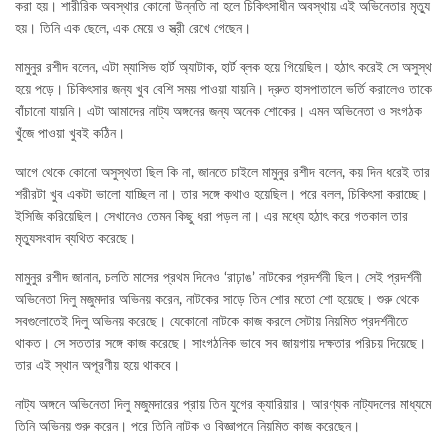
করা হয়। শারীরিক অবস্থার কোনো উন্নতি না হলে চিকিৎসাধীন অবস্থায় এই অভিনেতার মৃত্যু
হয়। তিনি এক ছেলে, এক মেয়ে ও স্ত্রী রেখে গেছেন।
মামুনুর রশীদ বলেন, এটা ম্যাসিভ হার্ট অ্যাটাক, হার্ট ব্লক হয়ে গিয়েছিল। হঠাৎ করেই সে অসুস্থ
হয়ে পড়ে। চিকিৎসার জন্য খুব বেশি সময় পাওয়া যায়নি। দ্রুত হাসপাতালে ভর্তি করালেও তাকে
বাঁচানো যায়নি। এটা আমাদের নাট্য অঙ্গনের জন্য অনেক শোকের। এমন অভিনেতা ও সংগঠক
খুঁজে পাওয়া খুবই কঠিন।
আগে থেকে কোনো অসুস্থতা ছিল কি না, জানতে চাইলে মামুনুর রশীদ বলেন, কয় দিন ধরেই তার
শরীরটা খুব একটা ভালো যাচ্ছিল না। তার সঙ্গে কথাও হয়েছিল। পরে বলল, চিকিৎসা করাচ্ছে।
ইসিজি করিয়েছিল। সেখানেও তেমন কিছু ধরা পড়ল না। এর মধ্যে হঠাৎ করে গতকাল তার
মৃত্যুসংবাদ ব্যথিত করেছে।
মামুনুর রশীদ জানান, চলতি মাসের প্রথম দিনেও ‘রাঢ়াঙ’ নাটকের প্রদর্শনী ছিল। সেই প্রদর্শনী
অভিনেতা দিলু মজুমদার অভিনয় করেন, নাটকের সাড়ে তিন শোর মতো শো হয়েছে। শুরু থেকে
সবগুলোতেই দিলু অভিনয় করেছে। যেকোনো নাটকে কাজ করলে সেটায় নিয়মিত প্রদর্শনীতে
থাকত। সে সততার সঙ্গে কাজ করেছে। সাংগঠনিক ভাবে সব জায়গায় দক্ষতার পরিচয় দিয়েছে।
তার এই স্থান অপূরণীয় হয়ে থাকবে।
নাট্য অঙ্গনে অভিনেতা দিলু মজুমদারের প্রায় তিন যুগের ক্যারিয়ার। আরণ্যক নাট্যদলের মাধ্যমে
তিনি অভিনয় শুরু করেন। পরে তিনি নাটক ও বিজ্ঞাপনে নিয়মিত কাজ করেছেন।