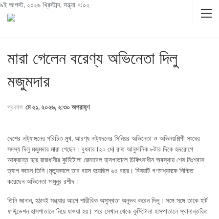
৯ই আগস্ট, ২০২৬ খ্রিস্টাব্দ, সন্ধ্যা ৭:০২
মারা গেলেন বরেণ্য অভিনেতা দিলু
মজুমদার
প্রকাশ
মে ২১, ২০২৬, ২:৩০ অপরাহ্ণ
দেশের নাট্যাঙ্গনের পরিচিত মুখ, আরণ্য নাট্যদলের সিনিয়র অভিনেতা ও অভিনয়শিল্পী সংঘের
সদস্য দিলু মজুমদার মারা গেছেন। বুধবার (২০ মে) রাত আনুমানিক ৮টার দিকে হৃদরোগে
আক্রান্ত হয়ে রাজধানীর কুর্মিটোলা জেনারেল হাসপাতালে চিকিৎসাধীন অবস্থায় শেষ নিঃশ্বাস
ত্যাগ করেন তিনি।মৃত্যুকালে তার বয়স হয়েছিল ৬৫ বছর। বিষয়টি গণমাধ্যমকে নিশ্চিত
করেছেন অভিনেতা মামুনুর রশীদ।
তিনি জানান, হঠাৎই সন্ধ্যার আগে শারীরিক অসুস্থতা অনুভব করেন দিলু। সঙ্গে সঙ্গে তাকে হার্ট
ফাউন্ডেশন হাসপাতালে নিয়ে যাওয়া হয়। পরে সেখান থেকে কুর্মিটোলা হাসপাতালে স্থানান্তরিত