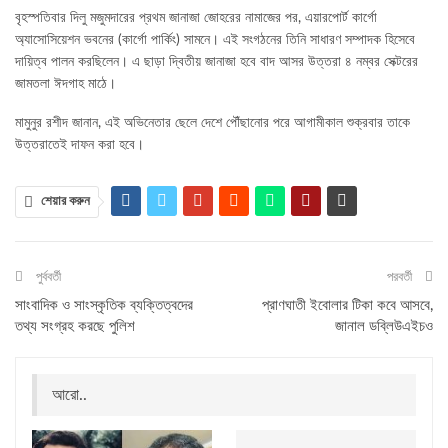
বৃহস্পতিবার দিলু মজুমদারের প্রথম জানাজা জোহরের নামাজের পর, এয়ারপোর্ট কার্গো
অ্যাসোসিয়েশন ভবনের (কার্গো পার্কিং) সামনে। এই সংগঠনের তিনি সাধারণ সম্পাদক হিসেবে
দায়িত্ব পালন করছিলেন। এ ছাড়া দ্বিতীয় জানাজা হবে বাদ আসর উত্তরা ৪ নম্বর সেক্টরের
জামতলা ঈদগাহ মাঠে।
মামুনুর রশীদ জানান, এই অভিনেতার ছেলে দেশে পৌঁছানোর পরে আগামীকাল শুক্রবার তাকে
উত্তরাতেই দাফন করা হবে।
শেয়ার করুন
পুর্ববর্তী
পরবর্তী
সাংবাদিক ও সাংস্কৃতিক ব্যক্তিত্বদের
প্রাণঘাতী ইবোলার টিকা কবে আসবে,
তথ্য সংগ্রহ করছে পুলিশ
জানাল ডব্লিউএইচও
আরো..