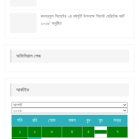
কালারফুল সিলেটের ২য় বর্ষপূর্তি উপলক্ষে ‘সিলেট হেরিটেজ আর্ট
২০২৬’ অনুষ্ঠিত
অফিসিয়াল পেজ
আর্কাইভ
শনি
রবি
সোম
মঙ্গল
বুধ
বৃহ
শুক্র
১
২
৩
৪
৫
৭