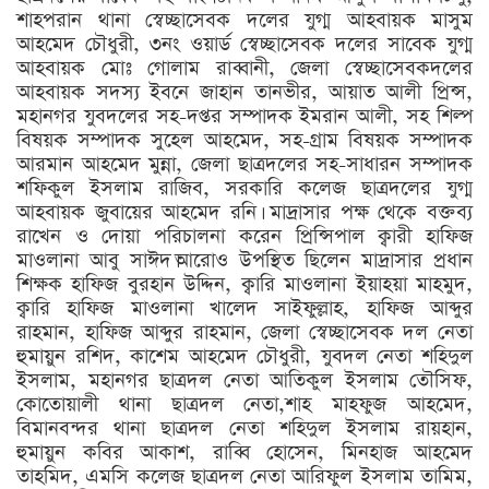
শাহপরান থানা স্বেচ্ছাসেবক দলের যুগ্ম আহবায়ক মাসুম
আহমেদ চৌধুরী, ৩নং ওয়ার্ড স্বেচ্ছাসেবক দলের সাবেক যুগ্ম
আহবায়ক মোঃ গোলাম রাব্বানী, জেলা স্বেচ্ছাসেবকদলের
আহবায়ক সদস্য ইবনে জাহান তানভীর, আয়াত আলী প্রিন্স,
মহানগর যুবদলের সহ-দপ্তর সম্পাদক ইমরান আলী, সহ শিল্প
বিষয়ক সম্পাদক সুহেল আহমেদ, সহ-গ্রাম বিষয়ক সম্পাদক
আরমান আহমেদ মুন্না, জেলা ছাত্রদলের সহ-সাধারন সম্পাদক
শফিকুল ইসলাম রাজিব, সরকারি কলেজ ছাত্রদলের যুগ্ম
আহবায়ক জুবায়ের আহমেদ রনি। মাদ্রাসার পক্ষ থেকে বক্তব্য
রাখেন ও দোয়া পরিচালনা করেন প্রিন্সিপাল ক্বারী হাফিজ
মাওলানা আবু সাঈদ।আরোও উপস্থিত ছিলেন মাদ্রাসার প্রধান
শিক্ষক হাফিজ বুরহান উদ্দিন, ক্বারি মাওলানা ইয়াহয়া মাহমুদ,
ক্বারি হাফিজ মাওলানা খালেদ সাইফুল্লাহ, হাফিজ আব্দুর
রাহমান, হাফিজ আব্দুর রাহমান, জেলা স্বেচ্ছাসেবক দল নেতা
হুমায়ুন রশিদ, কাশেম আহমেদ চৌধুরী, যুবদল নেতা শহিদুল
ইসলাম, মহানগর ছাত্রদল নেতা আতিকুল ইসলাম তৌসিফ,
কোতোয়ালী থানা ছাত্রদল নেতা,শাহ মাহফুজ আহমেদ,
বিমানবন্দর থানা ছাত্রদল নেতা শহিদুল ইসলাম রায়হান,
হুমায়ুন কবির আকাশ, রাব্বি হোসেন, মিনহাজ আহমেদ
তাহমিদ, এমসি কলেজ ছাত্রদল নেতা আরিফুল ইসলাম তামিম,