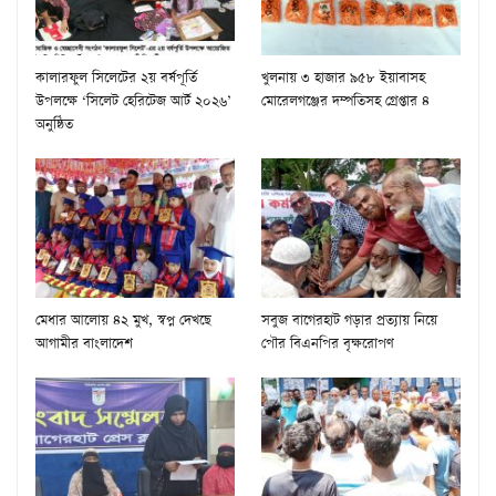
কালারফুল সিলেটের ২য় বর্ষপূর্তি
খুলনায় ৩ হাজার ৯৫৮ ইয়াবাসহ
উপলক্ষে ‘সিলেট হেরিটেজ আর্ট ২০২৬’
মোরেলগঞ্জের দম্পতিসহ গ্রেপ্তার ৪
অনুষ্ঠিত
মেধার আলোয় ৪২ মুখ, স্বপ্ন দেখছে
সবুজ বাগেরহাট গড়ার প্রত্যায় নিয়ে
আগামীর বাংলাদেশ
পৌর বিএনপির বৃক্ষরোপণ