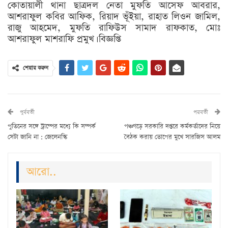
কোতায়ালী থানা ছাত্রদল নেতা মুফতি আসেফ আবরার,
আশরাফুল কবির আফিক, রিয়াদ ভূঁইয়া, রাহাত লিওন জামিল,
রাজু আহমেদ, মুফতি রাফিউস সামাদ রাফকাত, মোঃ
আশরাফুল মাশরাফি প্রমুখ। বিজ্ঞপ্তি
শেয়ার করুন
পুর্ববর্তী
পরবর্তী
পুতিনের সঙ্গে ট্রাম্পের মধ্যে কি সম্পর্ক
পঞ্চগড়ে সরকারি দপ্তরে কর্মকর্তাদের নিয়ে
সেটা জানি না : জেলেনস্কি
বৈঠক করায় তোপের মুখে সারজিস আলম
আরো..