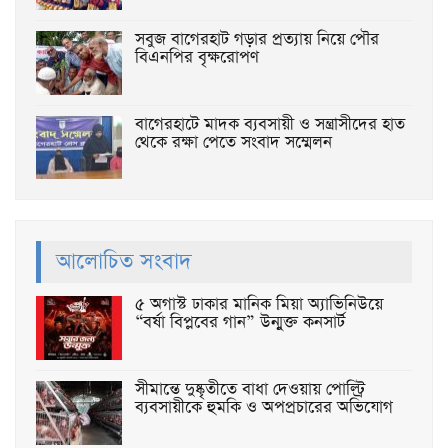
সবুজ বাগেরহাট গড়ার প্রত্যায় নিয়ে পৌর
বিএনপির বৃক্ষরোপণ
বাগেরহাটে মাদক ব্যবসায়ী ও সন্ত্রাসীদের হাত
থেকে রক্ষা পেতে সংবাদ সম্মেলন
আলোচিত সংবাদ
৫ অগাস্ট ঢাকার মানিক মিয়া অ্যাভিনিউয়ে
“বর্ষা বিপ্লবের গান” উন্মুক্ত কনসার্ট
সীমান্তে দুষ্কৃতীতে বাধা দেওয়ায় পোল্ট্রি
ব্যবসায়ীকে হুমকি ও অপপ্রচারের অভিযোগ