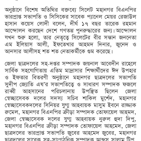
অনুষ্ঠানে বিশেষ অতিথির বক্তব্যে সিলেট মহানগর বিএনপির
ভারপ্রাপ্ত সভাপতি ও সিসিকের সাবেক প্যানেল মেয়র রেজাউল
হাসান কয়েস লোদী বলেন, দীর্ঘ ১৭ বছর তারেক রহমান
আন্দোলন করছেন দেশে গণতন্ত্র পুনরুদ্ধারের জন্য। আন্দোলন
যখন শুরু হলো, তার নেতৃত্বে সিলেটের বীর সন্তান জননেতা
এম ইলিয়াস আলী, ইফতেখার আহমদ দিনার, জুনেদ ও
আনসার আলীসহ শত শত নেতাকর্মীকে গুম করেছে।
জেলা ছাত্রদলের সহ-দপ্তর সম্পাদক জয়নাল আবেদীন রাহেলে
সার্বিক সহযোগিতায় এতিম মাদ্রাসার শিক্ষার্থীদের ঈদ উপহার
ও ইফতার বিতরণী অনুষ্ঠানে মহানগর ছাত্রদলের সভাপতি
সুদীপ জ্যোতি এষ’র সভাপতিত্বে ও সাধারণ সম্পাদক ফজলে
রাব্বী আহসানের পরিচলানায় উপস্থিত ছিলেন জেলা
স্বেচ্ছাসেবক দলের সদস্য সচিব শাকিল মুর্শেদ, মহানগর
স্বেচ্ছাসেবকদলের সিনিয়র যুগ্ম আহবায়ক মাসুম ইবনে রাজ্জাক
রুমেল, মহানগর বিএনপির ক্রীড়া সম্পাদক তোফায়েল আহমদ,
জেলা স্বেচ্ছাসেবক দলের যুগ্ম আহবায়ক নুরুল হুদা দিপু,
মহানগর বিএনপির ক্রীড়া সম্পাদক তোফায়েল আহমেদ, জেলা
ছাত্রদলের ভারপ্রাপ্ত সভাপতি জুবের আহমেদ জুবের, মহানগর
ছাত্রদলের সাবেক সহ-সাংগঠনিক সম্পাদক আব্দুস সালাম টিপু,