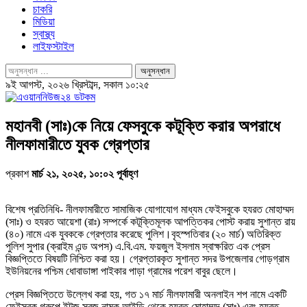
চাকরি
মিডিয়া
স্বাস্থ্য
লাইফস্টাইল
৯ই আগস্ট, ২০২৬ খ্রিস্টাব্দ, সকাল ১০:২৫
মহানবী (সাঃ)কে নিয়ে ফেসবুকে কটূক্তি করার অপরাধে
নীলফামারীতে যুবক গ্রেপ্তার
প্রকাশ
মার্চ ২১, ২০২৫, ১০:০২ পূর্বাহ্ণ
বিশেষ প্রতিনিধি- নীলফামারীতে সামাজিক যোগাযোগ মাধ্যম ফেইসবুকে হযরত মোহাম্মদ
(সাঃ) ও হযরত আয়েশা (রাঃ) সম্পর্কে কটূক্তিমূলক আপত্তিকর পোস্ট করায় সুশান্ত রায়
(৪০) নামে এক যুবককে গ্রেপ্তার করেছে পুলিশ।বৃহস্পতিবার (২০ মার্চ) অতিরিক্ত
পুলিশ সুপার (ক্রাইম এন্ড অপস) এ.বি.এম. ফয়জুল ইসলাম স্বাক্ষরিত এক প্রেস
বিজ্ঞপ্তিতে বিষয়টি নিশ্চিত করা হয়। গ্রেপ্তারকৃত সুশান্ত সদর উপজেলার গোড়গ্রাম
ইউনিয়নের পশ্চিম ধোবাডাঙ্গা পাইকার পাড়া গ্রামের পরেশ বাবুর ছেলে।
প্রেস বিজ্ঞপ্তিতে উল্লেখ করা হয়, গত ১৭ মার্চ নীলফামারী অনলাইন শপ নামে একটি
ফেইসবুক গ্রুপে ইটজ সবুজ নামক আইডি থেকে হযরত মোহাম্মদ (সাঃ) এবং হযরত