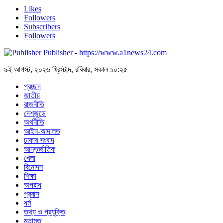
Likes
Followers
Subscribers
Followers
Publisher - https://www.a1news24.com
৯ই আগস্ট, ২০২৬ খ্রিস্টাব্দ, রবিবার, সকাল ১০:২৫
প্রচ্ছদ
জাতীয়
রাজনীতি
দেশজুডে
অর্থনীতি
আইন-আদালত
ঢাকার সংবাদ
আন্তর্জাতিক
খেলা
বিনোদন
শিক্ষা
অপরাধ
প্রবাস
ধর্ম
তথ্য ও প্রযুক্তি
মতামত