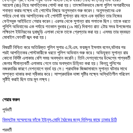
আয়েশা (রাঃ) নিয়ে আপত্তিকর পোস্ট করা হয়। তাৎক্ষনিকভাবে জেলা পুলিশ অপরাধীদের
শনাক্ত করার লক্ষ্যে ওই পোস্টের বিষয়ে অনুসন্ধান শুরু করেন। অনুসন্ধানের এক
পর্যায়ে দেখা যায় আপত্তিকর ওই পোস্টটি সুশান্ত রায় নামে এক ব্যক্তি তার নিজের
ফেইসবুক আইডিতে শেয়ার করেন। এরপর থেকে সুশান্ত রায় পলাতক ছিল। তাকে ধরতে
পুলিশি অভিযানের এক পর্যায়ে গতকাল বুধবার (১৯ মার্চ) দিবাগত রাত ২টায় সদর উপজেলার
লক্ষিচাপ ইউনিয়নের দুবাছুড়ি এলাকা থেকে তাকে গ্রেপ্তার করা হয়। এসময় তার ব্যবহৃত
মোবাইল ফোনটি জব্দ করা হয়।
বিষয়টি নিশ্চিত করে অতিরিক্ত পুলিশ সুপার এ.বি.এম. ফয়জুল ইসলাম বলেন,ঘটনার পর
পরই আপত্তিকর পোস্টকারীকে ধরতে পুলিশ অভিযান শুরু করে। অভিযুক্ত সুশান্ত রায়
কোনো নির্দিষ্ট এলাকায় বেশি সময় অবস্থান করেনি। তিনি দেশত্যাগের উদ্দেশ্যে পাশ্ববর্তী
জেলার সীমান্তবর্তী এলাকায় গেলে তার অবস্থান চিহ্নিত করা হয়। কিন্তু পুলিশের
নজরদারির কারণে দেশত্যাগে ব্যর্থ হয় সে। প্রাথমিক জিজ্ঞাসাবাদে সুশান্ত ঘটনার সাথে
সম্পৃক্ত থাকার কথা স্বীকার করে। সাম্প্রদায়িক দাঙ্গা সৃষ্টির লক্ষ্যে অস্থিতিশীল পরিবেশ
সৃষ্টিই করাই ছিল তার মূল লক্ষ্য।
শেয়ার করুন
পুর্ববর্তী
বিমসটেক সম্মেলনের ফাঁকে ইউনূস-মোদি বৈঠকের জন্য দিল্লির কাছে ঢাকার চিঠি
পরবর্তী