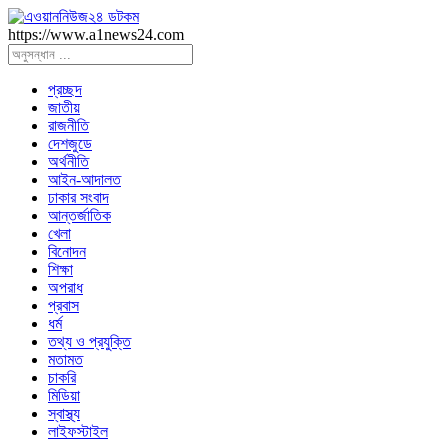
https://www.a1news24.com
প্রচ্ছদ
জাতীয়
রাজনীতি
দেশজুডে
অর্থনীতি
আইন-আদালত
ঢাকার সংবাদ
আন্তর্জাতিক
খেলা
বিনোদন
শিক্ষা
অপরাধ
প্রবাস
ধর্ম
তথ্য ও প্রযুক্তি
মতামত
চাকরি
মিডিয়া
স্বাস্থ্য
লাইফস্টাইল