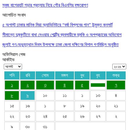
সবুজ বাগেরহাট গড়ার প্রত্যায় নিয়ে পৌর বিএনপির বৃক্ষরোপণ
আলোচিত সংবাদ
৫ অগাস্ট ঢাকার মানিক মিয়া অ্যাভিনিউয়ে “বর্ষা বিপ্লবের গান” উন্মুক্ত কনসার্ট
সীমান্তে দুষ্কৃতীতে বাধা দেওয়ায় পোল্ট্রি ব্যবসায়ীকে হুমকি ও অপপ্রচারের অভিযোগ
জুলাই গণ-অভ্যুত্থান দিবস উপলক্ষে ঢাকা জেলা দক্ষিণের বিশাল গণমিছিল অনুষ্ঠিত
অফিসিয়াল পেজ
আর্কাইভ
শনি
রবি
সোম
মঙ্গল
বুধ
বৃহ
শুক্র
১
২
৩
৪
৫
৭
৮
৯
১০
১১
১
১৩
৪
১৫
১৬
১
৮
১৯
২০
২১
২২
২৩
২৪
২৫
২৬
২৭
২
৯
৩০
৩১