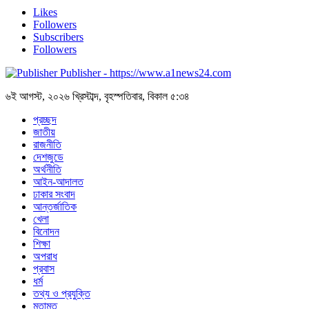
Likes
Followers
Subscribers
Followers
Publisher - https://www.a1news24.com
৬ই আগস্ট, ২০২৬ খ্রিস্টাব্দ, বৃহস্পতিবার, বিকাল ৫:৩৪
প্রচ্ছদ
জাতীয়
রাজনীতি
দেশজুডে
অর্থনীতি
আইন-আদালত
ঢাকার সংবাদ
আন্তর্জাতিক
খেলা
বিনোদন
শিক্ষা
অপরাধ
প্রবাস
ধর্ম
তথ্য ও প্রযুক্তি
মতামত