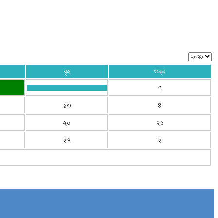
বৃহ
শুক্র
৭
১৩
৪
২০
২১
২৭
২