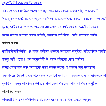
রাষ্ট্রপতি নির্বাচনের তফসিল ঘোষণা
নদী দূষণ রোধে সমন্বিত পদক্ষেপ গ্রহণে অবহেলার কোনো সুযোগ নেই : প্রধানমন্ত্রী
শিকলমুক্ত গণতান্ত্রিক দেশ গড়তে প্রাতিষ্ঠানিক কাঠামো তৈরি করতে চায় সরকার : তথ্যমন্ত্
জুলাই জাতীয় সনদ ও গণভোটের রায় বাস্তবায়নে লংমার্চের ঘোষণা ১১-দলীয় ঐক্যের
আমরা কাউকে অসম্মান করতে আসিনি, জনগণের দাবি নিয়ে এসেছি: জামায়াত আমির
সর্বশেষ সংবাদ
পল্লীকবি জসীমউদ্দিন-এর ‘কবর’ কবিতার শতবছর উপলক্ষ্যে আবৃত্তি প্রতিযোগিতা অনুষ্ঠ
মাহবুব আলী খানের ৪২তম মৃত্যুবার্ষিকী উপলক্ষে পরিবারের দোয়া মাহফিল
রসময় মেমোরিয়াল উচ্চ বিদ্যালয়ের নতুন ভবনের উদ্বোধন করলেন মন্ত্রী মুক্তাদির
নারায়ণগঞ্জে ইসলামী ছাত্র আন্দোলনের উদ্যোগে জুলাই গণ-অভ্যুত্থানের ২য় বার্ষিকীতে আল
জুলাই গণ-অভ্যুত্থান দিবস উপলক্ষে ঢাকা জেলা দক্ষিণের বিশাল গণমিছিল অনুষ্ঠিত
আলোচিত সংবাদ
আন্তর্জাতিক রোবট অলিম্পিয়াড বাংলাদেশ ওপেন ২০২৬: শুরু হয়েছে নিবন্ধন