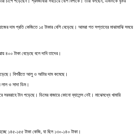
তারা চাপে পড়েছেন। শ্রমজীবীরা সবচেয়ে বেশি বিপাকে। তারা বলছেন, একদিকে বৃষ্টির
েঁয়াজের দাম প্রতি কেজিতে ১৫ টাকার বেশি বেড়েছে। আমরা গত সপ্তাহের মাঝামাঝি সময়ে
্রায় ৪০০ টাকা বেড়েছে বলে দাবি তাদের।
ম বেড়েছে। বিপরীতে আলু ও আটার দাম কমেছে।
র লাল ও সাদা ডিম।
রে সরবরাহে টান পড়েছে। ডিমের বাজারে কোনো ব্যালেন্স নেই। মাঝেমধ্যে খামারি
রি হচ্ছে ১৪৫-১৫৫ টাকা কেজি, যা ছিল ১৩০-১৪০ টাকা।