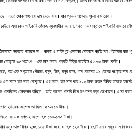
 সবজি, ভোজ্যতেলসহ বেশ কয়েকটি পণ্যের দাম বেড়েছে। এতে বিশেষ করে নির্দিষ্ট আয়ের ক্রে
া হয়েছে। এতে মোকামগুলোয় দাম বেড়ে যায়। যার প্রভাব পড়েছে খুচরা বাজারেও।
ে চাইলে এখানকার পাইকারি পেঁয়াজ ব্যবসায়ীরা জানান, ‘গত এক সপ্তাহে পাইকারি বাজারে প
া ঠিকমতো সরবরাহ পাচ্ছেন না। পাবনা ও ফরিদপুর এলাকার মোকামে প্রতি মণ পেঁয়াজের দাম প
 দাম বেড়েছে ৩৫ শতাংশ। এক মাস আগে পণ্যটি বিক্রি হয়েছিল ৫৫-৬০ টাকা কেজি।
 বলছে, গত এক সপ্তাহে পেঁয়াজ, রসুন, ডিম, মসুর ডাল, পাম তেলসহ ১২ ধরনের পণ্যের দা
দামও এক মাসে দুই দফা বেড়েছে। এর আগে দুই মাস ধরে ১২০ টাকা ডজন বিক্রি হয়েছে ফার্মে
 কমে খামারিদের লোকসান হচ্ছিল। তাই অনেক খামারি ডিম উৎপাদন বন্ধ রেখেছেন। এতে বাজা
ছে। সপ্তাহখানেক আগেও তা ছিল ৮৫০-৯১০ টাকা।
া কেজিতে, যা এক সপ্তাহ আগে ছিল ১৬০-১৭০ টাকা।
ঝারি মসুর ডাল বিক্রি হচ্ছে ১৩৫ টাকা করে, যা ছিল ১২০ টাকা। ছোট দানার মসুর ডাল বিক্