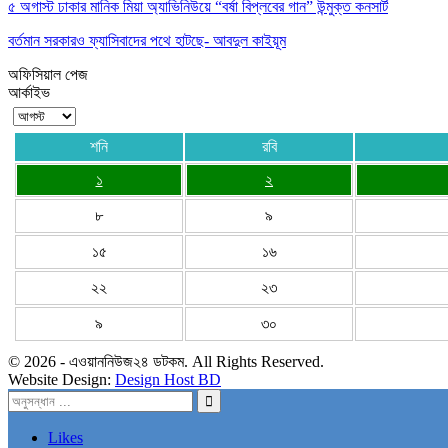
৫ অগাস্ট ঢাকার মানিক মিয়া অ্যাভিনিউয়ে “বর্ষা বিপ্লবের গান” উন্মুক্ত কনসার্ট
বর্তমান সরকারও ফ্যাসিবাদের পথে হাটছে- আবদুল কাইয়ূম
অফিসিয়াল পেজ
আর্কাইভ
শনি
রবি
১
২
৮
৯
১৫
১৬
২২
২৩
৯
৩০
© 2026 - এওয়াননিউজ২৪ ডটকম. All Rights Reserved.
Website Design:
Design Host BD
Likes