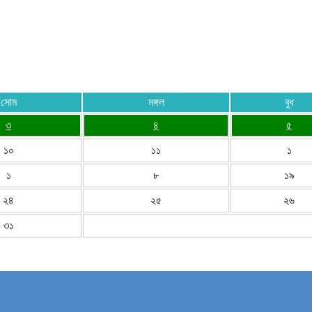
সোম
মঙ্গল
বুধ
৩
৪
৫
১০
১১
১
১
৮
১৯
২৪
২৫
২৬
৩১