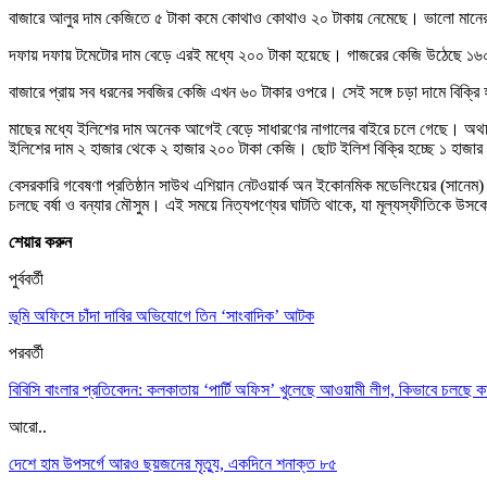
বাজারে আলুর দাম কেজিতে ৫ টাকা কমে কোথাও কোথাও ২০ টাকায় নেমেছে। ভালো মানে
দফায় দফায় টমেটোর দাম বেড়ে এরই মধ্যে ২০০ টাকা হয়েছে। গাজরের কেজি উঠেছে ১৬
বাজারে প্রায় সব ধরনের সবজির কেজি এখন ৬০ টাকার ওপরে। সেই সঙ্গে চড়া দামে বিক্রি
মাছের মধ্যে ইলিশের দাম অনেক আগেই বেড়ে সাধারণের নাগালের বাইরে চলে গেছে। অথ
ইলিশের দাম ২ হাজার থেকে ২ হাজার ২০০ টাকা কেজি। ছোট ইলিশ বিক্রি হচ্ছে ১ হাজা
বেসরকারি গবেষণা প্রতিষ্ঠান সাউথ এশিয়ান নেটওয়ার্ক অন ইকোনমিক মডেলিংয়ের (সানেম)
চলছে বর্ষা ও বন্যার মৌসুম। এই সময়ে নিত্যপণ্যের ঘাটতি থাকে, যা মূল্যস্ফীতিকে উসকে
শেয়ার করুন
পুর্ববর্তী
ভূমি অফিসে চাঁদা দাবির অভিযোগে তিন ‘সাংবাদিক’ আটক
পরবর্তী
বিবিসি বাংলার প্রতিবেদন: কলকাতায় ‘পার্টি অফিস’ খুলেছে আওয়ামী লীগ, কিভাবে চলছে কার
আরো..
দেশে হাম উপসর্গে আরও ছয়জনের মৃত্যু, একদিনে শনাক্ত ৮৫