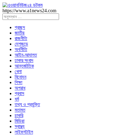
https://www.a1news24.com
প্রচ্ছদ
জাতীয়
রাজনীতি
দেশজুডে
অর্থনীতি
আইন-আদালত
ঢাকার সংবাদ
আন্তর্জাতিক
খেলা
বিনোদন
শিক্ষা
অপরাধ
প্রবাস
ধর্ম
তথ্য ও প্রযুক্তি
মতামত
চাকরি
মিডিয়া
স্বাস্থ্য
লাইফস্টাইল