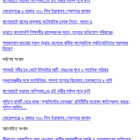
বাগেরহাটে ভয়াবহ অগ্নিকাণ্ডে দুই নারীর সর্বস্ব পুড়ে ছাই
মোরেলগঞ্জে ৯ হাজার ৭৩০ পিস ইয়াবাসহ গ্রেপ্তার কালাম
বাগেরহাটে বাসের ধাক্কায় অটোবাইক চালক নিহত, আহত ৪
ভারতে বাংলাদেশি শিক্ষার্থীর রহস্যজনক মৃত্যু, হত্যার অভিযোগ পরিবারের
শাহজালাল জামেয়া স্কুল অ্যান্ড কলেজে বার্ষিক সাংস্কৃতিক প্রতিযোগিতার পুরস্কার
বিতরণ
সর্বশেষ সংবাদ
পানগুচি নদীর চর কেটে ইটভাটায় মাটি, ভাঙনের মুখে ৩ শতাধিক পরিবার
প্রধানমন্ত্রীর সঙ্গে মতবিনিময়, শাপলা হত্যার বিচারসহ হেফাজতের ৯ দাবি
বাগেরহাটে ভয়াবহ অগ্নিকাণ্ডে দুই নারীর সর্বস্ব পুড়ে ছাই
পুলিশে ঘাপটি মেরে থাকা ‘ফ্যাসিস্টের দোসররা’ বাহিনীটির মনোবল ক্ষতিগ্রস্ত করছে:
পুলিশ সার্ভিস…
মোরেলগঞ্জে ৯ হাজার ৭৩০ পিস ইয়াবাসহ গ্রেপ্তার কালাম
আলোচিত সংবাদ
সীমান্তে দুষ্কৃতীতে বাধা দেওয়ায় পোল্ট্রি ব্যবসায়ীকে হুমকি ও অপপ্রচারের অভিযোগ