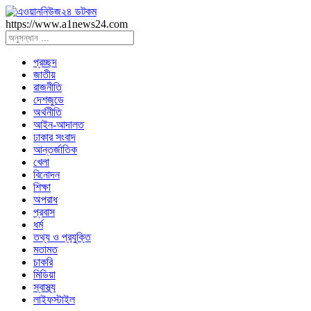
https://www.a1news24.com
প্রচ্ছদ
জাতীয়
রাজনীতি
দেশজুডে
অর্থনীতি
আইন-আদালত
ঢাকার সংবাদ
আন্তর্জাতিক
খেলা
বিনোদন
শিক্ষা
অপরাধ
প্রবাস
ধর্ম
তথ্য ও প্রযুক্তি
মতামত
চাকরি
মিডিয়া
স্বাস্থ্য
লাইফস্টাইল