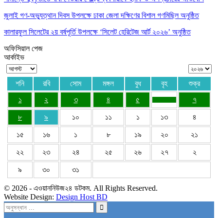
জুলাই গণ-অভ্যুত্থান দিবস উপলক্ষে ঢাকা জেলা দক্ষিণের বিশাল গণমিছিল অনুষ্ঠিত
কালারফুল সিলেটের ২য় বর্ষপূর্তি উপলক্ষে ‘সিলেট হেরিটেজ আর্ট ২০২৬’ অনুষ্ঠিত
অফিসিয়াল পেজ
আর্কাইভ
শনি
রবি
সোম
মঙ্গল
বুধ
বৃহ
শুক্র
১
২
৩
৪
৫
৭
৮
৯
১০
১১
১
১৩
৪
১৫
১৬
১
৮
১৯
২০
২১
২২
২৩
২৪
২৫
২৬
২৭
২
৯
৩০
৩১
© 2026 - এওয়াননিউজ২৪ ডটকম. All Rights Reserved.
Website Design:
Design Host BD