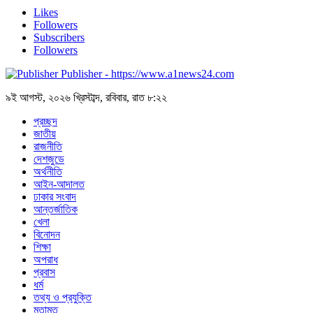
Likes
Followers
Subscribers
Followers
Publisher - https://www.a1news24.com
৯ই আগস্ট, ২০২৬ খ্রিস্টাব্দ, রবিবার, রাত ৮:২২
প্রচ্ছদ
জাতীয়
রাজনীতি
দেশজুডে
অর্থনীতি
আইন-আদালত
ঢাকার সংবাদ
আন্তর্জাতিক
খেলা
বিনোদন
শিক্ষা
অপরাধ
প্রবাস
ধর্ম
তথ্য ও প্রযুক্তি
মতামত