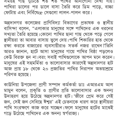
সময়ই গাছ দুটিতে শত শত পাখির আনাগোনা দেখা যায়।
পাখিরা ডালের পর ডালে বাসা তৈরি করে ডিম পাড়ে, বাচ্চা
ফোটায় এবং নির্বিঘেœ সেগুলো লালন-পালন করে।
অন্নদানগর কলেজের প্রাণিবিদ্যা বিভাগের প্রভাষক ও স্থানীয়
বাসিন্দা বলেন, “এলাকার মানুষের সঙ্গে পাখিদের এক ধরনের
সখ্যতা তৈরি হয়েছে। কোনো পাখির ছানা গাছ থেকে পড়ে গেলে
স্থানীয়রা তা আবার বাসায় তুলে দেয়। পাখি শিকারির হাত থেকে
রক্ষা করতে বাজারের ব্যবসায়ীরাও সতর্ক নজর রাখেন।”তিনি
আরও জানান, হাটে আসা মানুষের গায়ে পাখির বিষ্ঠা পড়লেও
কেউ বিরক্ত হন না। বরং সবাই পাখিগুলোকে আপন মনে করেন।
মানুষের এই সহমর্মিতা ও ভালোবাসার কারণেই অন্নদানগর হাট
আজ প্রায় ১৮ থেকে ২০ প্রজাতির পাখির নিরাপদ অভয়াশ্রমে
পরিণত হয়েছে।
কাউনিয়া উপজেলা প্রাণী সম্পাদ কর্মকর্তা ডাঃ এআরএম আল
মামুন বলেন, প্রকৃতি ও প্রাণীর প্রতি ভালোবাসার এক অনন্য
উদাহরণ হয়ে উঠেছে অন্নদানগর হাট। ‘জীবে প্রেম করে যেই
জন, সেই জন সেবিছে ঈশ্বর’ এই চেতনাকে ধারণ করে স্থানীয়রা
পাখি সংরক্ষণে কাজ করে যাচ্ছেন। ফলে মানুষের হাটের মাঝেই
গড়ে উঠেছে পাখিদের এক অনন্য স্বর্গরাজ্য।