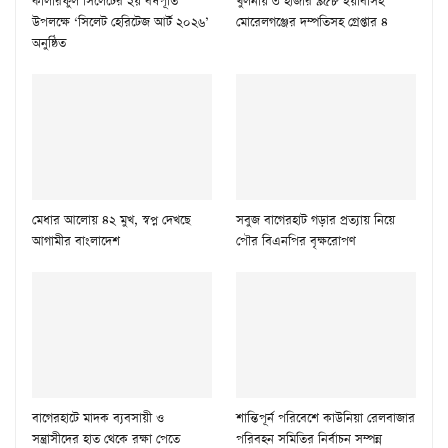
কালারফুল সিলেটের ২য় বর্ষপূর্তি
খুলনায় ৩ হাজার ৯৫৮ ইয়াবাসহ
উপলক্ষে ‘সিলেট হেরিটেজ আর্ট ২০২৬’
মোরেলগঞ্জের দম্পতিসহ গ্রেপ্তার ৪
অনুষ্ঠিত
মেধার আলোয় ৪২ মুখ, স্বপ্ন দেখছে
সবুজ বাগেরহাট গড়ার প্রত্যায় নিয়ে
আগামীর বাংলাদেশ
পৌর বিএনপির বৃক্ষরোপণ
বাগেরহাটে মাদক ব্যবসায়ী ও
শান্তিপূর্ন পরিবেশে কাউনিয়া রেলবাজার
সন্ত্রাসীদের হাত থেকে রক্ষা পেতে
পরিবহন সমিতির নির্বাচন সম্পন্ন