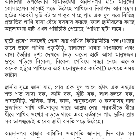
কাউনিয়া উপজেলার সীমান্তঘেঁষা অন্নদানগর হাটে মানুষের
কোলাহলের মাঝেই গড়ে উঠেছে পাখিদের নিরাপদ আবাসস্থল।
হাটের শতবর্ষী দুটি বট ও পাকুর গাছে প্রায় এক যুগ ধরে বিভিন্ন
প্রজাতির পাখি বাসা বেঁধে বসবাস করছে। ফলে স্থানীয়দের কাছে
অন্নদানগর হাট এখন পরিচিতি পেয়েছে ‘পাখির হাট’ নামে।
হাটে প্রবেশ করলেই শোনা যায় পাখির কিচিরমিচির শব্দ। গাছের
ডালে ডালে পাখির ওড়াউড়ি, ছানাদের খাবার খাওয়ানো এবং
বাসা তৈরির দৃশ্য দেখতে ভিড় করেন হাটে আসা মানুষজন।
দুপুর গড়িয়ে বিকেল, বিকেল পেরিয়ে সন্ধ্যা নেমে এলেও
অনেক হাটুরে পাখিদের এই মনোমুগ্ধকর কর্মকাÐ দেখতে সময়
কাটান।
স্থানীয় সূত্রে জানা যায়, প্রায় এক যুগ আগে হঠাৎ এক সন্ধ্যায়
শত শত সাদা বক, কানি বক, ঝুঁটি বক, লাল-হলদে বক,
পানকৌড়ি, শালিক, চিল, কাক, শামুকখোল ও কদমাসহ নানা
প্রজাতির পাখি বট-পাকুর গাছে আশ্রয় নেয়। পরবর্তীতে ধীরে
ধীরে পাখির সংখ্যা বাড়তে থাকে এবং বর্তমানে গাছ দুটির প্রায়
সব ডালজুড়েই তাদের স্থায়ী বসতি গড়ে উঠেছে।
অন্নদানগর বাজার কমিটির সভাপতি জানান, দিন-রাত সব