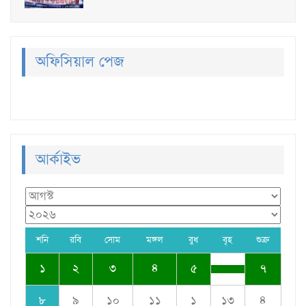
অফিসিয়াল পেজ
আর্কাইভ
শনি
রবি
সোম
মঙ্গল
বুধ
বৃহ
শুক্র
১
২
৩
৪
৫
৭
৮
৯
১০
১১
১
১৩
৪