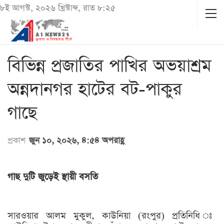
৮ই আগস্ট, ২০২৬ খ্রিস্টাব্দ, রাত ৮:২৫
বিভিন্ন প্রজাতির পাখির অভয়াশ্রম
অন্নদানগর হাটের বট-পাকুর
গাছে
প্রকাশ
জুন ১০, ২০২৬, ৪:৫৪ অপরাহ্ণ
গাছ দুটি জুড়েই স্থায়ী বসতি
সারওয়ার আলম মুকুল, কাউনিয়া (রংপুর) প্রতিনিধি ঃ