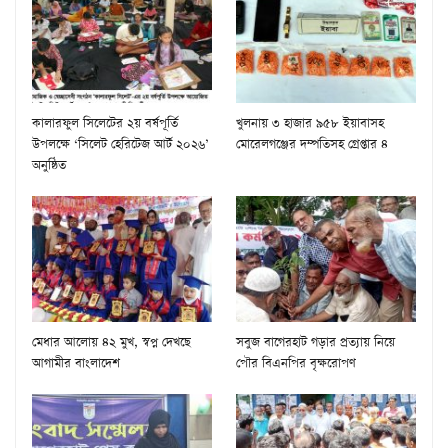
কালারফুল সিলেটের ২য় বর্ষপূর্তি
খুলনায় ৩ হাজার ৯৫৮ ইয়াবাসহ
উপলক্ষে ‘সিলেট হেরিটেজ আর্ট ২০২৬’
মোরেলগঞ্জের দম্পতিসহ গ্রেপ্তার ৪
অনুষ্ঠিত
মেধার আলোয় ৪২ মুখ, স্বপ্ন দেখছে
সবুজ বাগেরহাট গড়ার প্রত্যায় নিয়ে
আগামীর বাংলাদেশ
পৌর বিএনপির বৃক্ষরোপণ