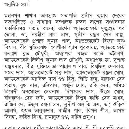
অনুষ্ঠিত হয়।
মহানগর শাখার ভারপ্রাপ্ত সভাপতি প্রদীপ কুমার দেবের
সভাপতিত্বে ও সাধারণ সম্পাদক চন্দন দাশের সঞ্চালনায়
মতবিনিময় সভায় বক্তব্য রাখেন অ্যাডভোকেট মৃত্যুঞ্জয় ধর
ভোলা, ডা. নবদ্বীপ লাল দাস, সুদীপ রঞ্জন সেন বাপ্পু,
অ্যাডভোকেট প্রশান্ত কুমার পাল, অ্যাডভোকেট বিজয় কৃষ্ণ
বিশ্বাস, বীর মুক্তিযোদ্ধা গোপীকা শ্যাম পুরকায়স্থ, অ্যাডভোকেট
কল্যাণ ব্রত চৌধুরী, অধ্যাপক রজত কান্তি ভট্টাচার্য,
অ্যাডভোকেট দিলীপ কুমার দাস চৌধুরী, অধ্যাপক ডা. সুশান্ত
মজুমদার, বীর মুক্তিযোদ্ধা পান্নালাল রায়, বিশ্বজিৎ দেবরায়,
সমর দাস, অ্যাডভোকেট সন্তু দাস, অ্যাডভোকেট রঞ্জন ঘোষ,
অ্যাডভোকেট অরবিন্দ দাস গুপ্ত বিভু, জিডি রুমু, হারাধন দেব
প্রভাষ, বুদ্ধ দাস, রনিপাল, অর্জুন ঘোষ, রকি দেব, অমিত
ত্রিবেদী মনমোহন দেবনাথ, দিপংকর দাস, উত্তম ঘোষ,
যীশুকৃষ্ঞ দেব জনি, অ্যাডভোকেট বিপ্লব কান্তি দেব মাধব,
রাজিব দে, উজ্বল রঞ্জন চন্দ, সুদীপ জ্যোতি এস, ডা: ঋত্বিক
আচার্য, জয়ন্ত তালুকদার, রাজীব পাল, রিপন শীল, তাপস
সিনহা, রুহিত সিংহ, রামানুজ গুপ্ত, সচিন প্রমুখ।
সভায় বক্তারা ধর্মীয় ভাবগাম্ভীর্যের সাথে শ্রী শ্রী সরস্বতী পূজা