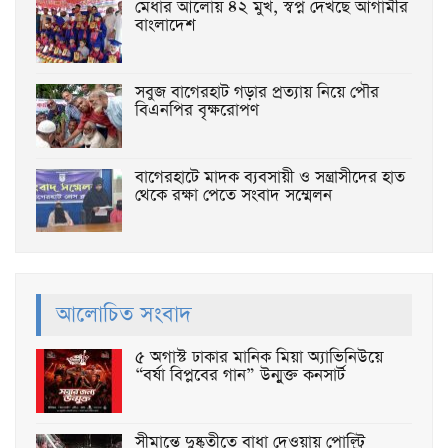
মেধার আলোয় ৪২ মুখ, স্বপ্ন দেখছে আগামীর
বাংলাদেশ
সবুজ বাগেরহাট গড়ার প্রত্যায় নিয়ে পৌর
বিএনপির বৃক্ষরোপণ
বাগেরহাটে মাদক ব্যবসায়ী ও সন্ত্রাসীদের হাত
থেকে রক্ষা পেতে সংবাদ সম্মেলন
আলোচিত সংবাদ
৫ অগাস্ট ঢাকার মানিক মিয়া অ্যাভিনিউয়ে
“বর্ষা বিপ্লবের গান” উন্মুক্ত কনসার্ট
সীমান্তে দুষ্কৃতীতে বাধা দেওয়ায় পোল্ট্রি