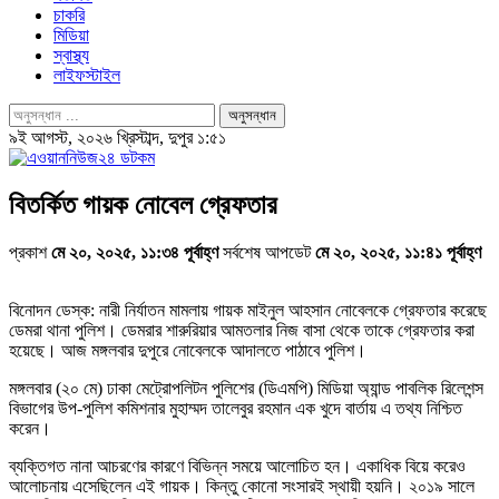
চাকরি
মিডিয়া
স্বাস্থ্য
লাইফস্টাইল
৯ই আগস্ট, ২০২৬ খ্রিস্টাব্দ, দুপুর ১:৫১
বিতর্কিত গায়ক নোবেল গ্রেফতার
প্রকাশ
মে ২০, ২০২৫, ১১:৩৪ পূর্বাহ্ণ
সর্বশেষ আপডেট
মে ২০, ২০২৫, ১১:৪১ পূর্বাহ্ণ
বিনোদন ডেস্ক: নারী নির্যাতন মামলায় গায়ক মাইনুল আহসান নোবেলকে গ্রেফতার করেছে
ডেমরা থানা পুলিশ। ডেমরার শারুরিয়ার আমতলার নিজ বাসা থেকে তাকে গ্রেফতার করা
হয়েছে। আজ মঙ্গলবার দুপুরে নোবেলকে আদালতে পাঠাবে পুলিশ।
মঙ্গলবার (২০ মে) ঢাকা মেট্রোপলিটন পুলিশের (ডিএমপি) মিডিয়া অ্যান্ড পাবলিক রিলেশন্স
বিভাগের উপ-পুলিশ কমিশনার মুহাম্মদ তালেবুর রহমান এক খুদে বার্তায় এ তথ্য নিশ্চিত
করেন।
ব্যক্তিগত নানা আচরণের কারণে বিভিন্ন সময়ে আলোচিত হন। একাধিক বিয়ে করেও
আলোচনায় এসেছিলেন এই গায়ক। কিন্তু কোনো সংসারই স্থায়ী হয়নি। ২০১৯ সালে