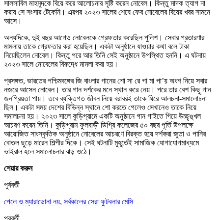
সালসাবিল মাহমুদকে বিয়ে করে আলোচনার সৃষ্টি করেন নোবেল। কিন্তু মাদক ত্যাগ না
করায় সে সংসার টেকেনি। এরপর ২০২৩ সালের শেষে ফের নোবেলের বিয়ের খবর সামনে
আসে।
অন্যদিকে, দুই বছর আগেও নোবেলকে গ্রেফতার করেছিল পুলিশ। সেবার প্রতারণার
মামলায় তাকে গ্রেফতার করা হয়েছিল। একটা অনুষ্ঠানে যাওয়ার কথা বলে টাকা
নিয়েছিলেন নোবেল। কিন্তু পরে আর তিনি সেই অনুষ্ঠানে উপস্থিত হননি। এ ঘটনায়
২০২৩ সালে নোবেলের বিরুদ্ধে মামলা করা হয়।
প্রসঙ্গত, ভারতের পশ্চিমবঙ্গের জি বাংলার গানের শো সা রে গা মা পা’য় অংশ নিয়ে সবার
নজরে আসেন নোবেল। তার গান দর্শকের মনে স্থান করে নেয়। পরে তার বেশ কিছু গান
জনপ্রিয়তা পায়। তবে ব্যক্তিগত জীবন নিয়ে বরাবরই তাকে ঘিরে আলচনা-সমালোচনা
ছিল। একটা সময় দেশের বিভিন্ন স্থানে শো করতে গেলেও সেখানেও তাকে নিয়ে
সমালচনা হয়। ২০২৩ সালে কুড়িগ্রামে একটি অনুষ্ঠানে গান গাইতে গিয়ে উচ্ছৃঙ্খল
আচরণ করেন তিনি। কুড়িগ্রাম ফুলবাড়ী ডিগ্রি কলেজের ৫০ বছর পূর্তি উপলক্ষে
আয়োজিত সাংস্কৃতিক অনুষ্ঠানে নোবেলের আচরণে বিরক্ত হয়ে দর্শকরা জুতা ও পানির
বোতল ছুড়ে মারেন শিল্পীর দিকে। সেই ঘটনাটি মুহূর্তেই সামাজিক যোগাযোগমাধ্যমে
ভাইরাল হলে সমালোচনার ঝড় ওঠে।
শেয়ার করুন
পুর্ববর্তী
পেলে ও ম্যারাডোনা নয়, সর্বকালের সেরা ফুটবলার মেসি
পরবর্তী