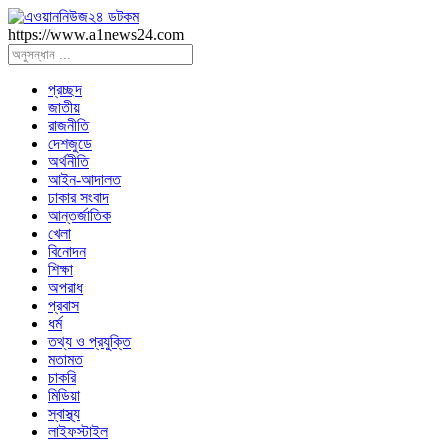
https://www.a1news24.com
প্রচ্ছদ
জাতীয়
রাজনীতি
দেশজুডে
অর্থনীতি
আইন-আদালত
ঢাকার সংবাদ
আন্তর্জাতিক
খেলা
বিনোদন
শিক্ষা
অপরাধ
প্রবাস
ধর্ম
তথ্য ও প্রযুক্তি
মতামত
চাকরি
মিডিয়া
স্বাস্থ্য
লাইফস্টাইল