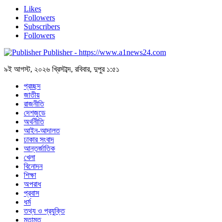
Likes
Followers
Subscribers
Followers
Publisher - https://www.a1news24.com
৯ই আগস্ট, ২০২৬ খ্রিস্টাব্দ, রবিবার, দুপুর ১:৫১
প্রচ্ছদ
জাতীয়
রাজনীতি
দেশজুডে
অর্থনীতি
আইন-আদালত
ঢাকার সংবাদ
আন্তর্জাতিক
খেলা
বিনোদন
শিক্ষা
অপরাধ
প্রবাস
ধর্ম
তথ্য ও প্রযুক্তি
মতামত