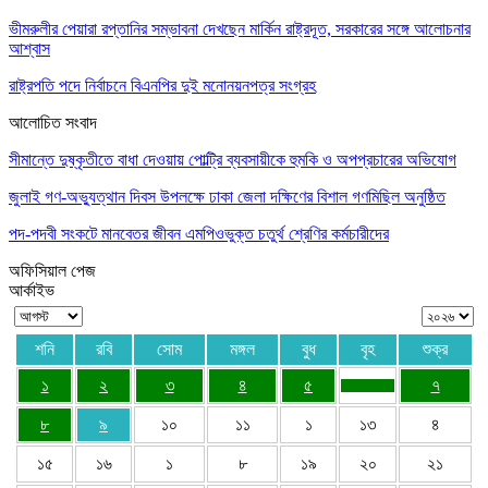
ভীমরুলীর পেয়ারা রপ্তানির সম্ভাবনা দেখছেন মার্কিন রাষ্ট্রদূত, সরকারের সঙ্গে আলোচনার
আশ্বাস
রাষ্ট্রপতি পদে নির্বাচনে বিএনপির দুই মনোনয়নপত্র সংগ্রহ
আলোচিত সংবাদ
সীমান্তে দুষ্কৃতীতে বাধা দেওয়ায় পোল্ট্রি ব্যবসায়ীকে হুমকি ও অপপ্রচারের অভিযোগ
জুলাই গণ-অভ্যুত্থান দিবস উপলক্ষে ঢাকা জেলা দক্ষিণের বিশাল গণমিছিল অনুষ্ঠিত
পদ-পদবী সংকটে মানবেতর জীবন এমপিওভুক্ত চতুর্থ শ্রেণির কর্মচারীদের
অফিসিয়াল পেজ
আর্কাইভ
শনি
রবি
সোম
মঙ্গল
বুধ
বৃহ
শুক্র
১
২
৩
৪
৫
৭
৮
৯
১০
১১
১
১৩
৪
১৫
১৬
১
৮
১৯
২০
২১