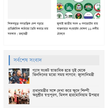
শিকলমুক্ত গণতান্ত্রিক দেশ গড়তে
জুলাই জাতীয় সনদ ও গণভোটের রায়
প্রাতিষ্ঠানিক কাঠামো তৈরি করতে চায়
বাস্তবায়নে লংমার্চের ঘোষণা ১১-দলীয়
সরকার : তথ্যমন্ত্রী
ঐক্যের
সর্বশেষ সংবাদ
গ্যাস সংকট স্বাভাবিক হতে দুই থেকে
তিনদিনের মতো সময় লাগবে: জ্বালানিমন্ত্রী
প্রধানমন্ত্রীর সঙ্গে দেখা করে ক্ষুদে শিল্পী
অনুশ্রীর স্বপ্নপূরণ, মিলল হারমোনিয়াম উপহার