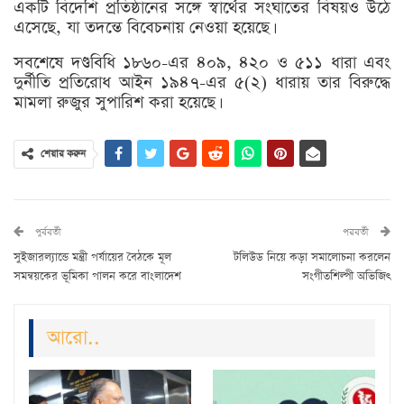
একটি বিদেশি প্রতিষ্ঠানের সঙ্গে স্বার্থের সংঘাতের বিষয়ও উঠে
এসেছে, যা তদন্তে বিবেচনায় নেওয়া হয়েছে।
সবশেষে দণ্ডবিধি ১৮৬০-এর ৪০৯, ৪২০ ও ৫১১ ধারা এবং
দুর্নীতি প্রতিরোধ আইন ১৯৪৭-এর ৫(২) ধারায় তার বিরুদ্ধে
মামলা রুজুর সুপারিশ করা হয়েছে।
শেয়ার করুন
পুর্ববর্তী
পরবর্তী
সুইজারল্যান্ডে মন্ত্রী পর্যায়ের বৈঠকে মূল
টলিউড নিয়ে কড়া সমালোচনা করলেন
সমন্বয়কের ভূমিকা পালন করে বাংলাদেশ
সংগীতশিল্পী অভিজিৎ
আরো..