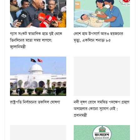
গ্যাস সংকট স্বাভাবিক হতে দুই থেকে
দেশে হাম উপসর্গে আরও ছয়জনের
তিনদিনের মতো সময় লাগবে:
মৃত্যু, একদিনে শনাক্ত ৮৫
জ্বালানিমন্ত্রী
রাষ্ট্রপতি নির্বাচনের তফসিল ঘোষণা
নদী দূষণ রোধে সমন্বিত পদক্ষেপ গ্রহণে
অবহেলার কোনো সুযোগ নেই :
প্রধানমন্ত্রী