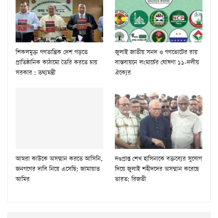
শিকলমুক্ত গণতান্ত্রিক দেশ গড়তে
জুলাই জাতীয় সনদ ও গণভোটের রায়
প্রাতিষ্ঠানিক কাঠামো তৈরি করতে চায়
বাস্তবায়নে লংমার্চের ঘোষণা ১১-দলীয়
সরকার : তথ্যমন্ত্রী
ঐক্যের
আমরা কাউকে অসম্মান করতে আসিনি,
দণ্ডপ্রাপ্ত শেখ হাসিনাকে বক্তব্যের সুযোগ
জনগণের দাবি নিয়ে এসেছি: জামায়াত
দিয়ে জুলাই শহীদদের অসম্মান করেছে
আমির
ভারত: রিজভী