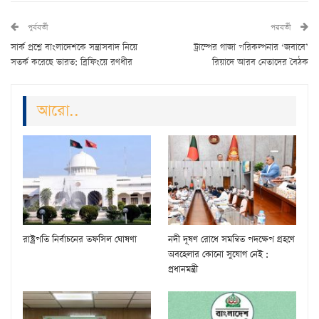
পুর্ববর্তী
পরবর্তী
সার্ক প্রশ্নে বাংলাদেশকে সন্ত্রাসবাদ নিয়ে
ট্রাম্পের গাজা পরিকল্পনার ‘জবাবে’
সতর্ক করেছে ভারত: ব্রিফিংয়ে রণধীর
রিয়াদে আরব নেতাদের বৈঠক
আরো..
রাষ্ট্রপতি নির্বাচনের তফসিল ঘোষণা
নদী দূষণ রোধে সমন্বিত পদক্ষেপ গ্রহণে
অবহেলার কোনো সুযোগ নেই :
প্রধানমন্ত্রী