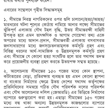
রাখার কথাও পুনর্ব্যক্ত করেন।
এবারের সম্মেলনে গৃহীত সিদ্ধান্তসমূহ
১. সীমান্তে নিরস্ত্র নাগরিকদের ওপর গুলি চালানো/হত্যা/আহত/
মারধরের ঘটনা শূন্যের কোঠায় নামিয়ে আনার লক্ষ্যে সীমান্তের
ঝুঁকিপূর্ণ এলাকায় যৌথ টহল বৃদ্ধি, উভয় সীমান্তরক্ষী বাহিনী
উপকৃত হবে এমন তাৎক্ষণিক ও আগাম গোয়েন্দা তথ্য একে
অপরের মধ্যে আদান-প্রদান, সীমান্তবর্তী এলাকায় বসবাসরত
জনসাধারণের মধ্যে জনসচেতনতামূলক কর্মসূচি গ্রহণ এবং
বিভিন্ন ধরনের আর্থ-সামাজিক ও উন্নয়নমূলক কর্মসূচি গ্রহণ
এবং সীমান্তে যে কোনো হত্যা সংঘটিত হলে তার যথাযথ তদন্ত
করে প্রয়োজনীয় ব্যবস্থা গ্রহণ করতে উভয়পক্ষ সম্মত হয়েছে।
২. আলোচনায় সীমান্তের ১৫০ গজের মধ্যে কোন স্থাপনা,
কাঁটাতারের বেড়া, প্রতিরক্ষায় ব্যবহৃত হয় এমন কোনো স্থাপনা
বা বাংকার নির্মাণের ক্ষেত্রে উভয় দেশের যথাযথ কর্তৃপক্ষের
প্রতিনিধিদের সমন্বয়ে গঠিত যৌথ পরিদর্শক দলের পরিদর্শন
এবং যৌথ আলোচনার দলিল (জেআরডি) এর ভিত্তিতে নির্মাণের
ব্যাপারে গুরুত্বারোপ করা হয়। এছাড়া সীমান্তের ১৫০ গজের
মধ্যে বন্ধ থাকা অন্যান্য উন্নয়নমূলক কাজগুলোর ব্যাপারে