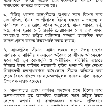
যথোপযুক্ত পর্যায়ে জয়েন্ট ভেরিফিকেশনের মাধ্যমে দ্রুত
সমাধানের ব্যাপারে আলোচনা হয়।
৩. বিভিন্ন ধরনের আন্ত:সীমান্ত অপরাধ দমন বিশেষ করে
ফেনসিডিল, ইয়াবা ও গাঁজাসহ বিভিন্ন ধরনের মাদকদ্রব্য ও
গবাদিপশু পাচার রোধ, অবৈধ অনুপ্রবেশ, মানব পাচার, স্বর্ণ,
অস্ত্র, জাল মুদ্রার নোট প্রভৃতি চোরাচালান রোধ এবং এসব
অপরাধের সাথে জড়িত ব্যক্তিদের সম্পর্কে তাৎক্ষণিক তথ্য
আদান-প্রদান করতে উভয়পক্ষই সম্মত হয়েছে।
৪. আন্তর্জাতিক সীমানা আইন লঙ্ঘন করে উভয় দেশের
নাগরিক ও বাহিনীর সদস্যদের অবৈধভাবে সীমান্ত অতিক্রমের
ফলে সৃষ্ট ভুল বোঝাবুঝি ও অপ্রীতিকর পরিস্থিতি এড়াতে
সীমান্তে উভয় বাহিনীর নজরদারি বৃদ্ধির পাশাপাশি দুই দেশের
সীমান্তবর্তী জনসাধারণকে অবৈধভাবে সীমান্ত অতিক্রম করা
থেকে বিরত রাখতে জনসচেতনতামূলক কার্যক্রম গ্রহণ করতে
উভয়পক্ষ সম্মত হয়েছে।
৫. মানবপাচার রোধে কার্যকর পদক্ষেপ গ্রহণ বিশেষ করে
মানবপাচারের মত অমানবিক কার্ক্রমের সাথে জড়িত উভয়
দেশের অপরাধী বা দালালচক্রের কার্যক্রম প্রতিরোধে