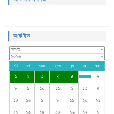
আর্কাইভ
শনি
রবি
সোম
মঙ্গল
বুধ
বৃহ
শুক্র
১
২
৩
৪
৫
৭
৮
৯
১০
১১
১
১৩
৪
১৫
১৬
১
৮
১৯
২০
২১
২২
২৩
২৪
২৫
২৬
২৭
২