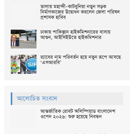
তালায় মহান্দী–কাটবুনিয়া নতুন সড়ক
নির্মাণকাজের উদ্বোধন করলেন জেলা পরিষদ
প্রশাসক হাবিব
ঢাকায় পাকিস্তান হাইকমিশনারের বাসায়
আগুন, আইসিইউতে হাইকমিশনার
র‌্যাবের নাম পরিবর্তন হয়ে নতুন রূপে আসছে
‘এসআরবি’
আলোচিত সংবাদ
আন্তর্জাতিক রোবট অলিম্পিয়াড বাংলাদেশ
ওপেন ২০২৬: শুরু হয়েছে নিবন্ধন