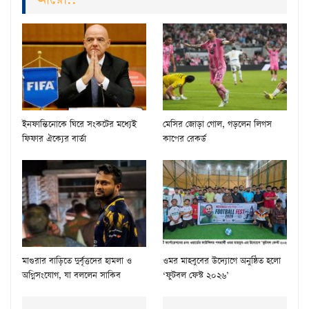
ইনফান্তিনোকে ঘিরে সংকটের মধ্যেই
মেসির জোড়া গোল, গড়লেন লিগস
ফিফার ঐক্যের বার্তা
কাপের রেকর্ড
মাগুরার বাড়িতে দুর্বৃত্তদের হামলা ও
ওমর মাহবুবের উদ্যোগে অনুষ্ঠিত হলো
অগ্নিসংযোগ, যা বললেন সাকিব
‘ফুটবল ফেস্ট ২০২৬’