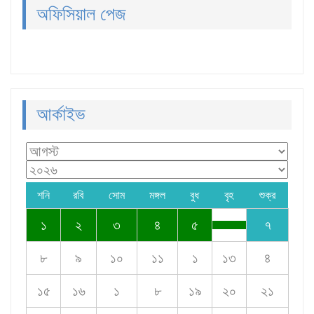
অফিসিয়াল পেজ
আর্কাইভ
শনি
রবি
সোম
মঙ্গল
বুধ
বৃহ
শুক্র
১
২
৩
৪
৫
৭
৮
৯
১০
১১
১
১৩
৪
১৫
১৬
১
৮
১৯
২০
২১