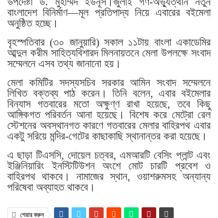
উপদেষ্টা ড. মুহাম্মদ ইউনূস।জুলাই গণ-অভ্যুত্থান নতুন
বাংলাদেশ বিনির্মাণ—মূল প্রতিপাদ্য নিয়ে এবারের বইমেলা
অনুষ্ঠিত হচ্ছে।
বৃহস্পতিবার (৩০ জানুয়ারি) সকাল ১১টায় বাংলা একাডেমির
আব্দুল করীম সাহিত্যবিশারদ মিলনায়তনে মেলা উপলক্ষে সংবাদ
সম্মেলনে এসব তথ্য জানানো হয়।
মেলা কমিটির সদস্যসচিব সরকার আমিন সংবাদ সম্মেলনে
লিখিত বক্তব্য পাঠ করেন। তিনি বলেন, এবার বইমেলার
বিন্যাস গতবারের মতো অক্ষুণ্ণ রাখা হয়েছে, তবে কিছু
আঙ্গিকগত পরিবর্তন আনা হয়েছে। বিশেষ করে মেট্রো রেল
স্টেশনের অবস্থানগত কারণে গতবারের মেলার বাহিরপথ এবার
একটু সরিয়ে মন্দির-গেটের কাছাকাছি স্থানান্তর করা হয়েছে।
এ ছাড়া টিএসসি, দোয়েল চত্বর, এমআরটি বেসিং প্লান্ট এবং
ইঞ্জিনিয়ারিং ইনস্টিটিউশন অংশে মোট চারটি প্রবেশ ও
বাহিরপথ থাকবে। নামাজের স্থান, ওয়াশরুমসহ অন্যান্য
পরিষেবা অব্যাহত থাকবে।
শেয়ার করুন