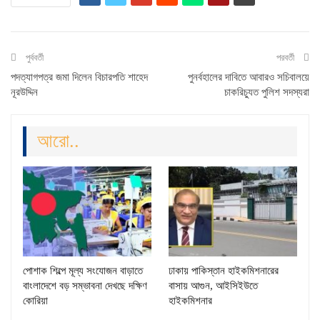
পুর্ববর্তী
পরবর্তী
পদত্যাগপত্র জমা দিলেন বিচারপতি শাহেদ
পুনর্বহালের দাবিতে আবারও সচিবালয়ে
নূরউদ্দিন
চাকরিচ্যুত পুলিশ সদস্যরা
আরো..
পোশাক শিল্পে মূল্য সংযোজন বাড়াতে
ঢাকায় পাকিস্তান হাইকমিশনারের
বাংলাদেশে বড় সম্ভাবনা দেখছে দক্ষিণ
বাসায় আগুন, আইসিইউতে
কোরিয়া
হাইকমিশনার