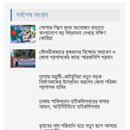
সর্বশেষ সংবাদ
পোশাক শিল্পে মূল্য সংযোজন বাড়াতে
বাংলাদেশে বড় সম্ভাবনা দেখছে দক্ষিণ
কোরিয়া
মৌলভীবাজারে কৃষকদের বিক্ষোভ সমাবেশ ও
জেলা প্রশাসকের কাছে স্মারকলিপি প্রদান
তালায় মহান্দী–কাটবুনিয়া নতুন সড়ক
নির্মাণকাজের উদ্বোধন করলেন জেলা পরিষদ
প্রশাসক হাবিব
ঢাকায় পাকিস্তান হাইকমিশনারের বাসায়
আগুন, আইসিইউতে হাইকমিশনার
র‌্যাবের নাম পরিবর্তন হয়ে নতুন রূপে আসছে