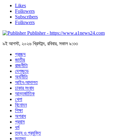
Likes
Followers
Subscribers
Followers
Publisher - https://www.a1news24.com
৯ই আগস্ট, ২০২৬ খ্রিস্টাব্দ, রবিবার, সকাল ৯:৩৩
প্রচ্ছদ
জাতীয়
রাজনীতি
দেশজুডে
অর্থনীতি
আইন-আদালত
ঢাকার সংবাদ
আন্তর্জাতিক
খেলা
বিনোদন
শিক্ষা
অপরাধ
প্রবাস
ধর্ম
তথ্য ও প্রযুক্তি
মতামত