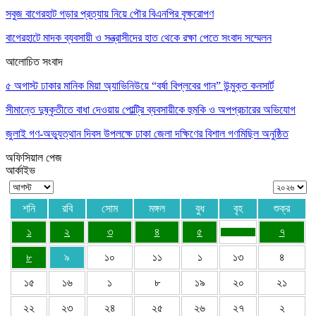
সবুজ বাগেরহাট গড়ার প্রত্যায় নিয়ে পৌর বিএনপির বৃক্ষরোপণ
বাগেরহাটে মাদক ব্যবসায়ী ও সন্ত্রাসীদের হাত থেকে রক্ষা পেতে সংবাদ সম্মেলন
আলোচিত সংবাদ
৫ অগাস্ট ঢাকার মানিক মিয়া অ্যাভিনিউয়ে “বর্ষা বিপ্লবের গান” উন্মুক্ত কনসার্ট
সীমান্তে দুষ্কৃতীতে বাধা দেওয়ায় পোল্ট্রি ব্যবসায়ীকে হুমকি ও অপপ্রচারের অভিযোগ
জুলাই গণ-অভ্যুত্থান দিবস উপলক্ষে ঢাকা জেলা দক্ষিণের বিশাল গণমিছিল অনুষ্ঠিত
অফিসিয়াল পেজ
আর্কাইভ
শনি
রবি
সোম
মঙ্গল
বুধ
বৃহ
শুক্র
১
২
৩
৪
৫
৭
৮
৯
১০
১১
১
১৩
৪
১৫
১৬
১
৮
১৯
২০
২১
২২
২৩
২৪
২৫
২৬
২৭
২