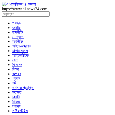
https://www.a1news24.com
প্রচ্ছদ
জাতীয়
রাজনীতি
দেশজুডে
অর্থনীতি
আইন-আদালত
ঢাকার সংবাদ
আন্তর্জাতিক
খেলা
বিনোদন
শিক্ষা
অপরাধ
প্রবাস
ধর্ম
তথ্য ও প্রযুক্তি
মতামত
চাকরি
মিডিয়া
স্বাস্থ্য
লাইফস্টাইল