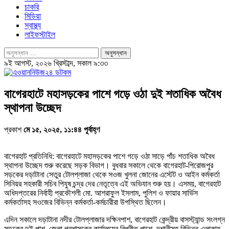
চাকরি
মিডিয়া
স্বাস্থ্য
লাইফস্টাইল
৯ই আগস্ট, ২০২৬ খ্রিস্টাব্দ, সকাল ৯:৩৩
বাগেরহাটে মহাসড়কের পাশে গড়ে ওঠা দুই শতাধিক অবৈধ
স্থাপনা উচ্ছেদ
প্রকাশ
মে ১৫, ২০২৫, ১১:৪৪ পূর্বাহ্ণ
বাগেরহাট প্রতিনিধি: বাগেরহাটে মহাসড়কের পাশে গড়ে ওঠা সাড়ে পাঁচ শতাধিক অবৈধ
স্থাপনা উচ্ছেদ শুরু করেছে সড়ক বিভাগ। বুধবার সকালে থেকে বাগেরহাট-পিরোজপুর
সড়কের দড়াটানা সেতুর টোলপ্লাজা থেকে সওজ খুলনা জোনের এস্টেট ও আইন কর্মকর্তা
সিনিয়র সহকারী সচিব পিযুষ চন্দ্র দের নেতৃত্বে এই অভিযান শুরু হয়। এসময়, বাগেরহাট
অধিদপ্তরের নির্বাহী প্রকৌশলী মো. আশরাফুল ইসলাম, পুলিশ ও ফায়ার সার্ভিস
কর্মকর্তাসহ সওজের বিভিন্ন কর্মকর্তা-কর্মচারীরা উপস্থিত ছিলেন।
এদিন সকালে দড়াটানা নদীর টোলপ্লাজার দক্ষিনপাশ, বাগেরহাট কেন্দ্রীয় বাসস্ট্যান্ড সংলগ্ন
সড়কের দুই পাশ, জেলা প্রশাসকের কার্যালয়ের বিপরীত পাশে, দশানীসহ বিভিন্ন এলাকায়