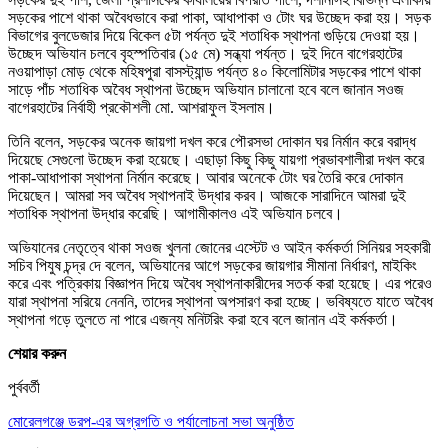
সড়কের পাশে থাকা অবৈধভাবে করা পাকা, আধাপাকা ও টোং ঘর উচ্ছেদ করা হয়। সড়ক
বিভাগের বুলডেজার দিয়ে বিকেল ৫টা পর্যন্ত দুই শতাধিক স্থাপনা গুড়িয়ে দেওয়া হয়।
উচ্ছেদ অভিযান চলবে বৃহস্পতিবার (১৫ মে) সন্ধ্যা পর্যন্ত। দুই দিনে বাগেরহাটের
নওয়াপাড়া মোড় থেকে মহিষপুরা বাসস্ট্যান্ড পর্যন্ত ৪০ কিলোমিটার সড়কের পাশে থাকা
সাড়ে পাঁচ শতাধিক অবৈধ স্থাপনা উচ্ছেদ অভিযান চালানো হবে বলে জানান সওজ
বাগেরহাটের নির্বাহী প্রকৌশলী মো. আশরাফুল ইসলাম।
তিনি বলেন, সড়কের অনেক জায়গা দখল করে পৌরসভা দোকান ঘর নির্মান করে বরাদ্ধ
দিয়েছে সেগুলো উচ্ছেদ করা হয়েছে। এছাড়া কিছু কিছু যায়গা প্রভাবশালীরা দখল করে
পাকা-আধাপাকা স্থাপনা নির্মান করেছে। আবার অনেকে টোং ঘর তৈরি করে দোকান
দিয়েছেন। আমরা সব অবৈধ স্থাপনাই উদ্ধার করব। আজকে সারাদিনে আমরা দুই
শতাধিক স্থাপনা উদ্ধার করেছি। আগামীকালও এই অভিযান চলবে।
অভিযানের নেতৃত্বে থাকা সওজ খুলনা জোনের এস্টেট ও আইন কর্মকর্তা সিনিয়র সহকারী
সচিব পিযুষ চন্দ্র দে বলেন, অভিযানের আগে সড়কের জায়গার সীমানা নির্ধারণ, মাইকিং
করে এবং পত্রিকায় বিজ্ঞাপন দিয়ে অবৈধ স্থাপনাকারীদের সতর্ক করা হয়েছে। এর পরেও
যারা স্থাপনা সরিয়ে নেননি, তাদের স্থাপনা অপসারণ করা হচ্ছে। ভবিষ্যতে যাতে অবৈধ
স্থাপনা গড়ে তুলতে না পারে এজন্য মনিটরিং করা হবে বলে জানান এই কর্মকর্তা।
শেয়ার করুন
পুর্ববর্তী
মোরেলগঞ্জে ডরপ-এর অগ্রগতি ও পর্যালোচনা সভা অনুষ্ঠিত