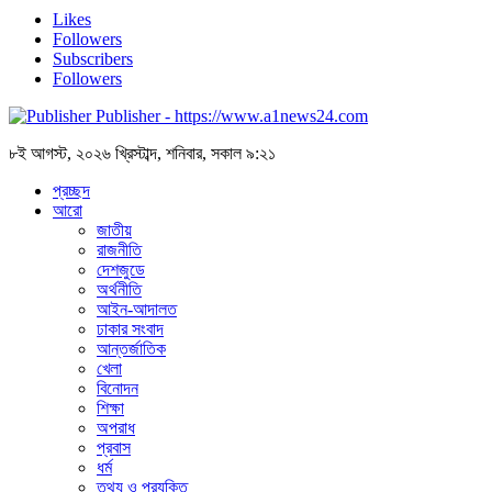
Likes
Followers
Subscribers
Followers
Publisher - https://www.a1news24.com
৮ই আগস্ট, ২০২৬ খ্রিস্টাব্দ, শনিবার, সকাল ৯:২১
প্রচ্ছদ
আরো
জাতীয়
রাজনীতি
দেশজুডে
অর্থনীতি
আইন-আদালত
ঢাকার সংবাদ
আন্তর্জাতিক
খেলা
বিনোদন
শিক্ষা
অপরাধ
প্রবাস
ধর্ম
তথ্য ও প্রযুক্তি