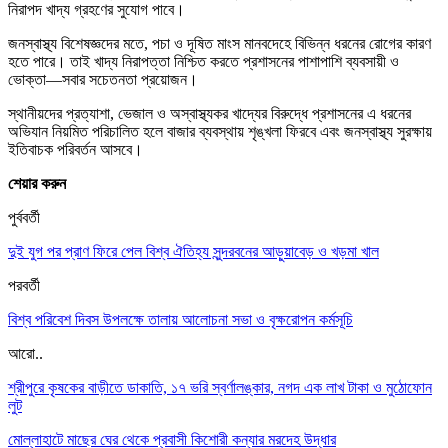
নিরাপদ খাদ্য গ্রহণের সুযোগ পাবে।
জনস্বাস্থ্য বিশেষজ্ঞদের মতে, পচা ও দূষিত মাংস মানবদেহে বিভিন্ন ধরনের রোগের কারণ
হতে পারে। তাই খাদ্য নিরাপত্তা নিশ্চিত করতে প্রশাসনের পাশাপাশি ব্যবসায়ী ও
ভোক্তা—সবার সচেতনতা প্রয়োজন।
স্থানীয়দের প্রত্যাশা, ভেজাল ও অস্বাস্থ্যকর খাদ্যের বিরুদ্ধে প্রশাসনের এ ধরনের
অভিযান নিয়মিত পরিচালিত হলে বাজার ব্যবস্থায় শৃঙ্খলা ফিরবে এবং জনস্বাস্থ্য সুরক্ষায়
ইতিবাচক পরিবর্তন আসবে।
শেয়ার করুন
পুর্ববর্তী
দুই যুগ পর প্রাণ ফিরে পেল বিশ্ব ঐতিহ্য সুন্দরবনের আড়ুয়াবেড় ও খড়মা খাল
পরবর্তী
বিশ্ব পরিবেশ দিবস উপলক্ষে তালায় আলোচনা সভা ও বৃক্ষরোপন কর্মসূচি
আরো..
শ্রীপুরে কৃষকের বাড়ীতে ডাকাতি, ১৭ ভরি স্বর্ণালঙ্কার, নগদ এক লাখ টাকা ও মুঠোফোন
লুট
মোল্লাহাটে মাছের ঘের থেকে প্রবাসী কিশোরী কন্যার মরদেহ উদ্ধার