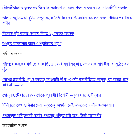
মৌলভীবাজারে কৃষকদের বিক্ষোভ সমাবেশ ও জেলা প্রশাসকের কাছে স্মারকলিপি প্রদান
তালায় মহান্দী–কাটবুনিয়া নতুন সড়ক নির্মাণকাজের উদ্বোধন করলেন জেলা পরিষদ প্রশাসক
হাবিব
সিলেটে দুই বাসের সংঘর্ষে নিহত ৮, আহত অনেক
বগুড়ায় বাসচাপায় ঝরল ৭ শ্রমিকের প্রাণ
সর্বশেষ সংবাদ
শ্রীপুরে কৃষকের বাড়ীতে ডাকাতি, ১৭ ভরি স্বর্ণালঙ্কার, নগদ এক লাখ টাকা ও মুঠোফোন
লুট
দেশের রাজনীতি ধ্বংস করেছে আওয়ামী লীগ’ এখনই রাজনীতিতে আসুক, তা আমরা মনে
করি না’ — ডা.…
মোল্লাহাটে মাছের ঘের থেকে প্রবাসী কিশোরী কন্যার মরদেহ উদ্ধার
দিল্লিতে শেখ হাসিনার দেয়া বক্তব্যে সমর্থন নেই ভারতের: রণধীর জয়সওয়াল
গণমাধ্যম শক্তিশালী হলেই গণতন্ত্র শক্তিশালী হবে: মির্জা আলমগীর
আলোচিত সংবাদ