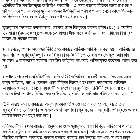
এক্সিকিউটিভ ম্যাজিস্ট্রেট অভিজিৎ চক্রবর্তী। এ সময় বাজারে বিক্রির জন্য রাখা মাংস
পরীক্ষা করে পচা ও অস্বাস্থ্যকর মাংসের উপস্থিতির প্রমাণ পাওয়া গেলে তাৎক্ষণিকভাবে
সংশ্লিষ্টদের বিরুদ্ধে আইনানুগ ব্যবস্থা গ্রহণ করা হয়।
ভ্রাম্যমাণ আদালত ফয়লাবাজার এলাকার মাংস বিক্রেতা হারুনর রশিদ (৪০) ও ইয়ামিন
হাওলাদার (২৮)-কে প্রত্যেককে ১০ হাজার টাকা করে অর্থদণ্ড এবং ৭ দিনের বিনাশ্রম
কারাদণ্ড প্রদান করেন।
জানা গেছে, গোপন সংবাদের ভিত্তিতে বাজারে অভিযান পরিচালনা করা হয়। অভিযানের
সময় পচা ও স্বাস্থ্যঝুঁকিপূর্ণ মাংস বিক্রির বিষয়টি নিশ্চিত হওয়ার পর ভোক্তা অধিকার
সংরক্ষণ ও জনস্বাস্থ্য সুরক্ষায় প্রচলিত আইনের আওতায় শাস্তিমূলক ব্যবস্থা গ্রহণ করা
হয়।
রামপাল উপজেলার এক্সিকিউটিভ ম্যাজিস্ট্রেট অভিজিৎ চক্রবর্তী বলেন, “জনস্বাস্থ্যের
জন্য ক্ষতিকর, পচা ও ভেজাল খাদ্য বিক্রির বিরুদ্ধে উপজেলা প্রশাসনের অভিযান
অব্যাহত থাকবে। কোনো ব্যবসায়ী জনগণের স্বাস্থ্য নিয়ে ছিনিমিনি খেলতে পারবে না।
বাজারে নিরাপদ খাদ্য নিশ্চিত করতে নিয়মিত তদারকি ও অভিযান পরিচালনা করা হবে।”
তিনি আরও বলেন, বাজারের অন্যান্য ব্যবসায়ীদেরও সতর্ক করা হয়েছে, যাতে তারা
স্বাস্থ্যবিধি মেনে নিরাপদ ও মানসম্মত খাদ্যপণ্য বিক্রি করেন। অন্যথায় ভবিষ্যতে আরও
কঠোর ব্যবস্থা গ্রহণ করা হবে।
এদিকে, দীর্ঘদিন ধরে বাজারে নিম্নমানের ও অস্বাস্থ্যকর মাংস বিক্রির অভিযোগ থাকায়
স্থানীয় বাসিন্দারা এ অভিযানে সন্তোষ প্রকাশ করেছেন। তাদের মতে, প্রশাসনের এমন
নিয়মিত অভিযান অব্যাহত থাকলে বাজারে খাদ্যের মান উন্নত হবে এবং সাধারণ মানুষ