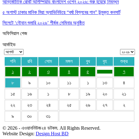
আন্তর্জাতিক রোবট অলিম্পিয়াড বাংলাদেশ ওপেন ২০২৬: শুরু হয়েছে নিবন্ধন
৫ অগাস্ট ঢাকার মানিক মিয়া অ্যাভিনিউয়ে “বর্ষা বিপ্লবের গান” উন্মুক্ত কনসার্ট
সিলেটে ‘নৌযান শুমারি ২০২৬’ শীর্ষক সেমিনার অনুষ্ঠিত
অফিসিয়াল পেজ
আর্কাইভ
শনি
রবি
সোম
মঙ্গল
বুধ
বৃহ
শুক্র
১
২
৩
৪
৫
৭
৮
৯
১০
১১
১
১৩
৪
১৫
১৬
১
৮
১৯
২০
২১
২২
২৩
২৪
২৫
২৬
২৭
২
৯
৩০
৩১
© 2026 - এওয়াননিউজ২৪ ডটকম. All Rights Reserved.
Website Design:
Design Host BD