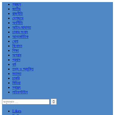
প্রচ্ছদ
জাতীয়
রাজনীতি
দেশজুডে
অর্থনীতি
আইন-আদালত
ঢাকার সংবাদ
আন্তর্জাতিক
খেলা
বিনোদন
শিক্ষা
অপরাধ
প্রবাস
ধর্ম
তথ্য ও প্রযুক্তি
মতামত
চাকরি
মিডিয়া
স্বাস্থ্য
লাইফস্টাইল
Likes