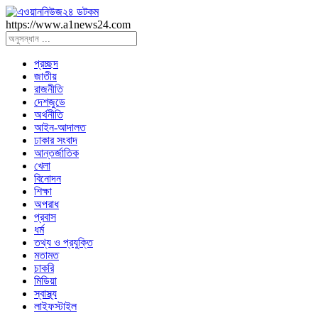
https://www.a1news24.com
প্রচ্ছদ
জাতীয়
রাজনীতি
দেশজুডে
অর্থনীতি
আইন-আদালত
ঢাকার সংবাদ
আন্তর্জাতিক
খেলা
বিনোদন
শিক্ষা
অপরাধ
প্রবাস
ধর্ম
তথ্য ও প্রযুক্তি
মতামত
চাকরি
মিডিয়া
স্বাস্থ্য
লাইফস্টাইল