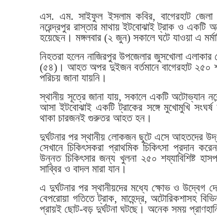
এস. এম. সাইফুল ইসলাম কবির, বাগেরহাট জেলা প্
নরেন্দ্রপুর রাস্তার মাথায় ইটবোঝাই ট্রাক ও একট
হয়েছেন। মঙ্গলবার (২ জুন) সকালে ঘটে যাওয়া এ মর্ম
নিহতরা হলেন নাজিরপুর উপজেলার জুসখোলা এলাকার ম
(৫৪)। আহত অপর দুইজন বর্তমানে বাগেরহাট ২৫০ শয্
পরিচয় জানা যায়নি।
স্থানীয় সূত্রে জানা যায়, সকালে একটি অটোভ্যান নর
আসা ইটবোঝাই একটি ট্রাকের সঙ্গে মুখোমুখি সংঘর্
থাকা চারজনই গুরুতর আহত হন।
দুর্ঘটনার পর স্থানীয় লোকজন ছুটে এসে আহতদের উদ্ধ
সেখানে চিকিৎসকরা প্রাথমিক চিকিৎসা প্রদান ক
উন্নত চিকিৎসার জন্য খুলনা ২৫০ শয্যাবিশিষ্ট হাস
সাব্বির ও বাদল মারা যান।
এ দুর্ঘটনার পর স্থানীয়দের মধ্যে ক্ষোভ ও উদ্বেগ 
বেপরোয়া গতিতে ট্রাক, মাহেন্দ্র, অটোরিকশাসহ বিভ
প্রায়ই ছোট-বড় দুর্ঘটনা ঘটছে। অনেক সময় প্রাণহান