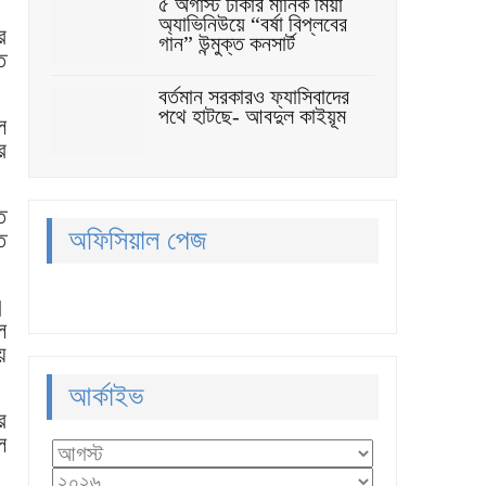
৫ অগাস্ট ঢাকার মানিক মিয়া
অ্যাভিনিউয়ে “বর্ষা বিপ্লবের
র
গান” উন্মুক্ত কনসার্ট
ত
বর্তমান সরকারও ফ্যাসিবাদের
পথে হাটছে- আবদুল কাইয়ূম
ল
র
ে
অফিসিয়াল পেজ
ে
।
ে
য়
আর্কাইভ
ে
ে