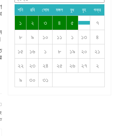
ে
শনি
রবি
সোম
মঙ্গল
বুধ
বৃহ
শুক্র
ে
১
২
৩
৪
৫
৭
ন
৮
৯
১০
১১
১
১৩
৪
।
ত
১৫
১৬
১
৮
১৯
২০
২১
ে
২২
২৩
২৪
২৫
২৬
২৭
২
৯
৩০
৩১
েই
িত