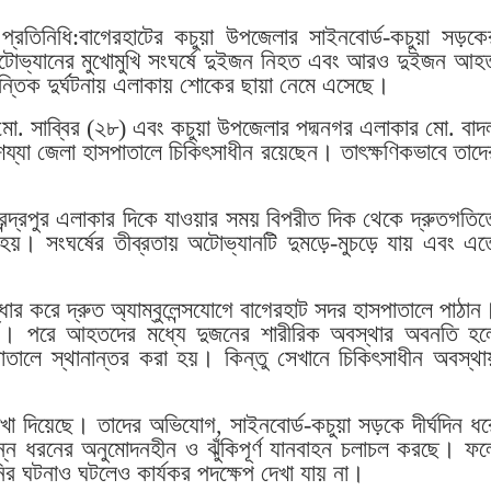
রতিনিধি:বাগেরহাটের কচুয়া উপজেলার সাইনবোর্ড-কচুয়া সড়কে
ি অটোভ্যানের মুখোমুখি সংঘর্ষে দুইজন নিহত এবং আরও দুইজন আহ
ান্তিক দুর্ঘটনায় এলাকায় শোকের ছায়া নেমে এসেছে।
ো. সাব্বির (২৮) এবং কচুয়া উপজেলার পদ্মনগর এলাকার মো. বাদ
যা জেলা হাসপাতালে চিকিৎসাধীন রয়েছেন। তাৎক্ষণিকভাবে তাদে
েন্দ্রপুর এলাকার দিকে যাওয়ার সময় বিপরীত দিক থেকে দ্রুতগতিত
ষ হয়। সংঘর্ষের তীব্রতায় অটোভ্যানটি দুমড়ে-মুচড়ে যায় এবং এত
ার করে দ্রুত অ্যাম্বুলেন্সযোগে বাগেরহাট সদর হাসপাতালে পাঠান
রেন। পরে আহতদের মধ্যে দুজনের শারীরিক অবস্থার অবনতি হল
পাতালে স্থানান্তর করা হয়। কিন্তু সেখানে চিকিৎসাধীন অবস্থা
দেখা দিয়েছে। তাদের অভিযোগ, সাইনবোর্ড-কচুয়া সড়কে দীর্ঘদিন ধর
িন্ন ধরনের অনুমোদনহীন ও ঝুঁকিপূর্ণ যানবাহন চলাচল করছে। ফল
ির ঘটনাও ঘটলেও কার্যকর পদক্ষেপ দেখা যায় না।