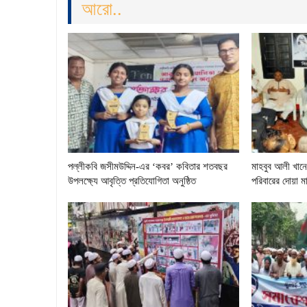
আরো..
পল্লীকবি জসীমউদ্দিন-এর ‘কবর’ কবিতার শতবছর
মাহবুব আলী খানের
উপলক্ষ্যে আবৃত্তি প্রতিযোগিতা অনুষ্ঠিত
পরিবারের দোয়া 