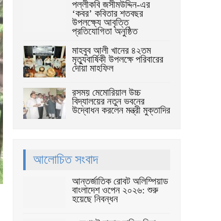
পল্লীকবি জসীমউদ্দিন-এর
‘কবর’ কবিতার শতবছর
উপলক্ষ্যে আবৃত্তি
প্রতিযোগিতা অনুষ্ঠিত
মাহবুব আলী খানের ৪২তম
মৃত্যুবার্ষিকী উপলক্ষে পরিবারের
দোয়া মাহফিল
রসময় মেমোরিয়াল উচ্চ
বিদ্যালয়ের নতুন ভবনের
উদ্বোধন করলেন মন্ত্রী মুক্তাদির
আলোচিত সংবাদ
আন্তর্জাতিক রোবট অলিম্পিয়াড
বাংলাদেশ ওপেন ২০২৬: শুরু
হয়েছে নিবন্ধন